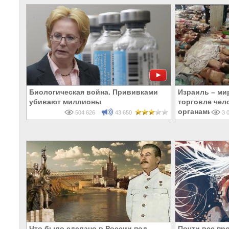
Биологическая война. Прививками
Израиль – ми
убивают миллионы
торговле чел
органами
504 626
43 650
3 0
Что было сделано в России под
Почти все пр