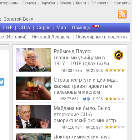
материалы
|
Ссылки
|
Зарубки
|
Молва
|
Книги
|
О проекте
|
Контакты
. Золотой Век»
ЛНР
США
Сирия
Мир
Помощь
|
|
|
|
е (История)
|
Николай Левашов
|
Популярные в соцсетях
Раймонд Паулс:
главными убийцами в
1917 – 1918 годах были
латыши и евреи, а не русс
337 935
21 903
Страшнее ртути и цианида:
как нас травят ядовитым
пальмовым маслом
77 662
10 996
Майдана не было. Было
вторжение США:
американский экс-министр
написал открытое пись
116 434
10 884
Доктор химических наук