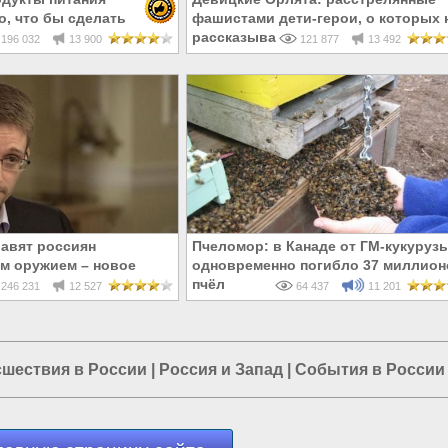
о, что бы сделать
фашистами дети-герои, о которых 
и и бесплодными
рассказывают в школе
196 032
13 900
121 877
13 492
авят россиян
Пчеломор: в Канаде от ГМ-кукуруз
м оружием – новое
одновременно погибло 37 миллион
дварда Сноудена
пчёл
246 231
12 527
64 437
11 201
шествия в России
|
Россия и Запад
|
События в России