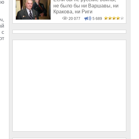
ую
не было бы ни Варшавы, ни
Кракова, ни Риги
20 077
5 689
ч,
ый
 с
от