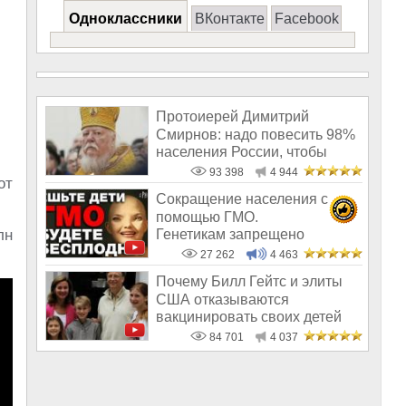
Одноклассники
ВКонтакте
Facebook
Протоиерей Димитрий
Смирнов: надо повесить 98%
населения России, чтобы
восторжество
93 398
4 944
от
Сокращение населения с
помощью ГМО.
Генетикам запрещено
лн
говорить правду о трансгенн
27 262
4 463
Почему Билл Гейтс и элиты
США отказываются
вакцинировать своих детей
84 701
4 037