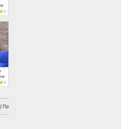
не
ы
ов
|
Промышленность в Азии
|
Россия и Евразия