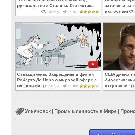
руководством Сталина. Статистика
заточены на т
нас больным
442 320
18 707
Отвакцинены. Запрещенный фильм
США давно тр
Роберта Де Ниро о мировой афере с
биологически
вакцинами
откровение Э
210 166
13 168
Ульяновск
|
Промышленность в Мире
|
Проис