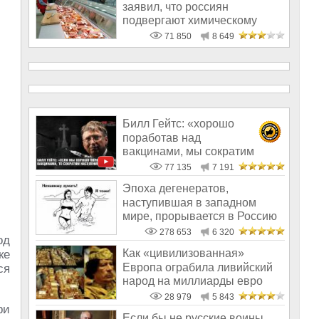
заявил, что россиян
подвергают химическому
геноциду
71 850
8 649
Билл Гейтс: «хорошо
поработав над
вакцинами, мы сократим
население на 10-15%»
77 135
7 191
Эпоха дегенератов,
наступившая в западном
мире, прорывается в Россию
278 653
6 320
од
Как «цивилизованная»
ке
Европа ограбила ливийский
ся
народ на миллиарды евро
28 979
5 843
ри
Если бы не русские воины,