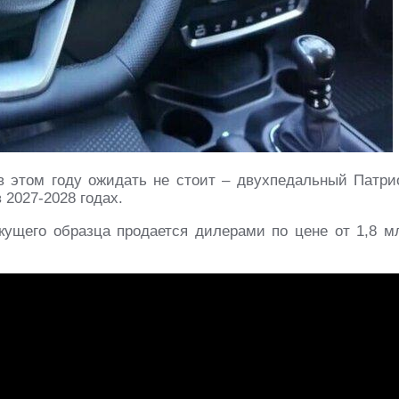
в этом году ожидать не стоит – двухпедальный Патри
 2027-2028 годах.
кущего образца продается дилерами по цене от 1,8 м