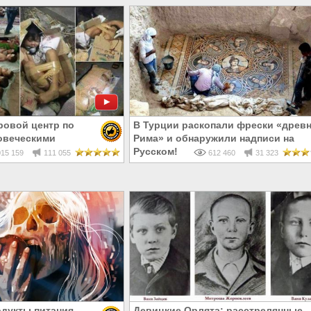
ровой центр по
В Турции раскопали фрески «древн
овеческими
Рима» и обнаружили надписи на
Русском!
15 159
111 055
612 460
31 323
одукты питания
Девицкие Орлята: расстрелянные