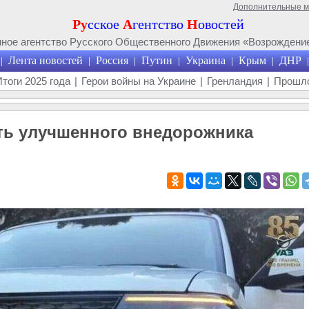
Дополнительные 
Ру
сское
А
гентство
Н
овостей
ое агентство Русского Общественного Движения «Возрождение
Лента новостей
Россия
Путин
Украина
Крым
ДНР
|
|
|
|
|
|
|
Итоги 2025 года
|
Герои войны на Украине
|
Гренландия
|
Прошло
ть улучшенного внедорожника