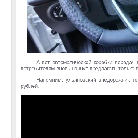
А вот автоматической коробки передач 
потребителям вновь начнут предлагать только в
Напомним, ульяновский внедорожник те
рублей.