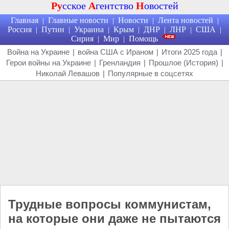
Ру
сское
А
гентство
Н
овостей
Главная
Главные новости
Новости
Лента новостей
|
|
|
|
Россия
Путин
Украина
Крым
ДНР
ЛНР
США
|
|
|
|
|
|
|
Сирия
Мир
Помощь
|
|
Война на Украине
|
война США с Ираном
|
Итоги 2025 года
|
Герои войны на Украине
|
Гренландия
|
Прошлое (История)
|
Николай Левашов
|
Популярные в соцсетях
Трудные вопросы коммунистам,
на которые они даже не пытаются