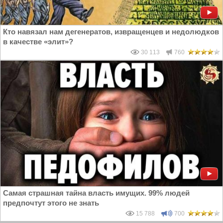
Кто навязал нам дегенератов, извращенцев и недолюдков
в качестве «элит»?
30 113
760
Самая страшная тайна власть имущих. 99% людей
предпочтут этого не знать
15 788
700