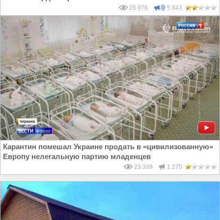
28 978
5 843
Карантин помешал Украине продать в «цивилизованную»
Европу нелегальную партию младенцев
23 338
1 275