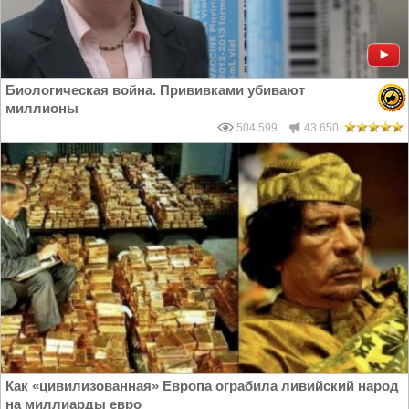
Биологическая война. Прививками убивают
миллионы
504 599
43 650
Как «цивилизованная» Европа ограбила ливийский народ
на миллиарды евро