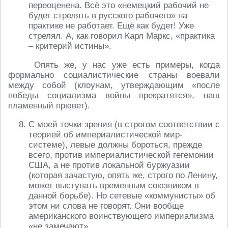
переоценена. Всё это «немецкий рабочий не
будет стрелять в русского рабочего» на
практике не работает. Ещё как будет! Уже
стрелял. А, как говорил Карл Маркс, «практика
– критерий истины».
Опять же, у нас уже есть примеры, когда
формально социалистические страны воевали
между собой (клоунам, утверждающим «после
победы социализма войны прекратятся», наш
пламенный прювет).
С моей точки зрения (в строгом соответствии с
теорией об империалистической мир-
системе), левые должны бороться, прежде
всего, против империалистической гегемонии
США, а не против локальной буржуазии
(которая зачастую, опять же, строго по Ленину,
может выступать временным союзником в
данной борьбе). Но сетевые «коммунисты» об
этом ни слова не говорят. Они вообще
американского воинствующего империализма
«не замечают».