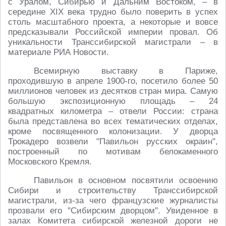
с Уралом, Сибирью и Дальним Востоком, – в
середине XIX века трудно было поверить в успех
столь масштабного проекта, а некоторые и вовсе
предсказывали Российской империи провал. Об
уникальности Транссибирской магистрали – в
материале РИА Новости.
Всемирную выставку в Париже,
проходившую в апреле 1900-го, посетило более 50
миллионов человек из десятков стран мира. Самую
большую экспозиционную площадь – 24
квадратных километра – отвели России: страна
была представлена во всех тематических отделах,
кроме посвященного колонизации. У дворца
Трокадеро возвели "Павильон русских окраин",
построенный по мотивам белокаменного
Московского Кремля.
Павильон в основном посвятили освоению
Сибири и строительству Транссибирской
магистрали, из-за чего французские журналисты
прозвали его "Сибирским дворцом". Увиденное в
залах Комитета сибирской железной дороги не