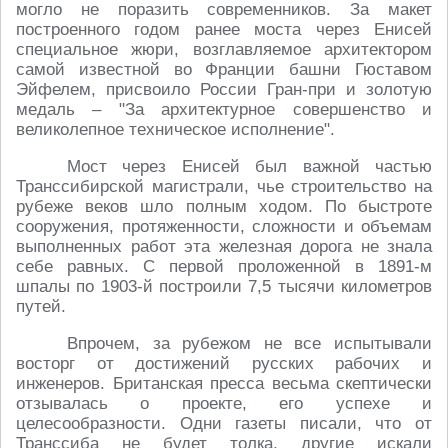
могло не поразить современников. За макет
построенного годом ранее моста через Енисей
специальное жюри, возглавляемое архитектором
самой известной во Франции башни Гюставом
Эйфелем, присвоило России Гран-при и золотую
медаль – "За архитектурное совершенство и
великолепное техническое исполнение".
Мост через Енисей был важной частью
Транссибирской магистрали, чье строительство на
рубеже веков шло полным ходом. По быстроте
сооружения, протяженности, сложности и объемам
выполненных работ эта железная дорога не знала
себе равных. С первой проложенной в 1891-м
шпалы по 1903-й построили 7,5 тысячи километров
путей.
Впрочем, за рубежом не все испытывали
восторг от достижений русских рабочих и
инженеров. Британская пресса весьма скептически
отзывалась о проекте, его успехе и
целесообразности. Одни газеты писали, что от
Транссиба не будет толка, другие искали