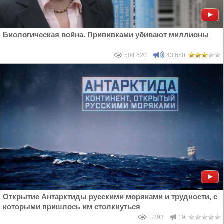
Биологическая война. Прививками убивают миллионы
504 620
43 650
Открытие Антарктиды русскими моряками и трудности, с
которыми пришлось им столкнуться
1 293
19