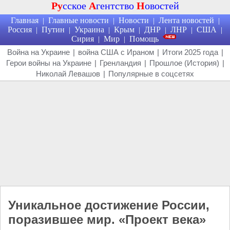
Ру
сское
А
гентство
Н
овостей
Главная
Главные новости
Новости
Лента новостей
|
|
|
|
Россия
Путин
Украина
Крым
ДНР
ЛНР
США
|
|
|
|
|
|
|
Сирия
Мир
Помощь
|
|
Война на Украине
|
война США с Ираном
|
Итоги 2025 года
|
Герои войны на Украине
|
Гренландия
|
Прошлое (История)
|
Николай Левашов
|
Популярные в соцсетях
Уникальное достижение России,
поразившее мир. «Проект века»