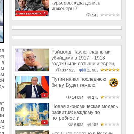
курьеров: куда делись
инженеры?
543
ая
Раймонд Паулс: главными
ка
убийцами в 1917 – 1918
 в
годах были латыши и евреи,
ым
а не русс
337 925
21 903
ам
Путин начал последнюю
ой
битву. Будет тяжело
дь
14 084
275
ет
Новая экономическая модель
 В
развития: каждому по
ли
потребности
ам
6 955
152
но
рд
Что было сделано в России