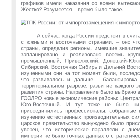
графиков имели наказания со всеми вытекаю
Жёстко? Разумеется – время было такое.
А сейчас, когда России предстоит в счи
с южными и восточными странами, – оно что
страны, определив регионы, имевшие значите
запланировано и реализовано восемь круп
промышленный, Приволжский, Донецкий-Южны
Сибирский. Восточная Сибирь и Дальний Вост
изученными они на тот момент были, последс
что развивалось и дальше – балансировка 
территориальном разрезе, развитие каждого 
развития страны. Направление было выбрано в
ГОЭЛРО новые экономические районы: Централ
Юго-Восточный. И тут тоже не было ниче
присоединились профессионалы, собранные 
изучению естественных производительных сил
царское правительство вынуждено было присл
уверен, что исторические параллели с днё
империи не было точных данных о стратегиче