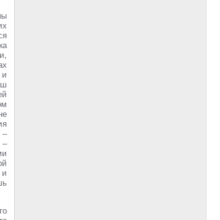
ны
их
ся
ка
и,
ах
 и
аш
ей
ом
не
ия
 –
 –
ми
ой
 и
шь
го