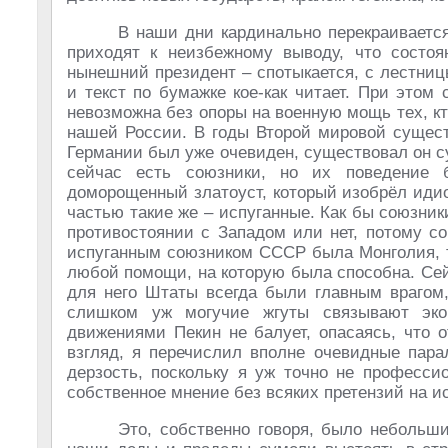
В наши дни кардинально перекраивается
приходят к неизбежному выводу, что состо
нынешний президент – спотыкается, с лестниц
и текст по бумажке кое-как читает. При этом
невозможна без опоры на военную мощь тех, кто
нашей России. В годы Второй мировой существ
Германии был уже очевиден, существовал он сугу
сейчас есть союзники, но их поведение 
доморощенный златоуст, который изобрёл идио
частью такие же – испуганные. Как бы союзник
противостоянии с Западом или нет, потому с
испуганным союзником СССР была Монголия, т
любой помощи, на которую была способна. Сейч
для него Штаты всегда были главным врагом,
слишком уж могучие жгуты связывают эк
движениями Пекин не балует, опасаясь, что 
взгляд, я перечислил вполне очевидные пара
дерзость, поскольку я уж точно не професси
собственное мнение без всяких претензий на и
Это, собственно говоря, было небольши