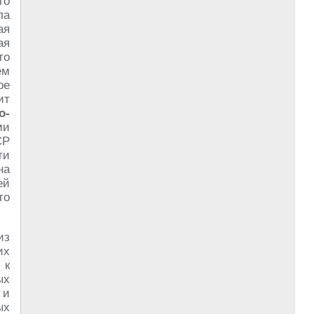
го
ла
ая
ая
то
ем
ре
ит
о-
ми
СР
ти
на
ей
го
из
их
 к
ых
 и
ых