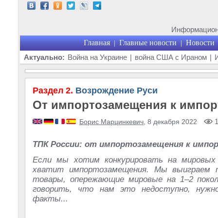
Информационн
Главная
Главные новости
Новости
|
|
Актуально:
Война на Украине
|
война США с Ираном
|
Раздел 2.
Возрождение Руси
От импортозамещения к импо
1
Борис Марцинкевич
, 8 декабря 2022
ТПК России: от импортозамещения к имп
Если мы хотим конкурировать на мировых 
хватит импортозамещения. Мы выиграем т
товары, опережающие мировые на 1–2 покол
говорить, что нам это недоступно, нужн
факты...