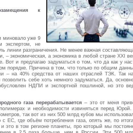
замещения к
и миновало уже 9
м экспертом, не
оль линии разграничения. Не менее важная составляющ
и, – экономическая, а экономика в любой стране XXI ве
. Вот и предлагаю задуматься о том, что да как у нас
ком порядке. Причина в том, что только по общим данн
ии – на 40% средства от наших отраслей ТЭК. Так н
ли позволить себе хоть немного задуматься. Да, основн
обусловлен НДПИ и экспортной пошлиной, но это ве
родного газа перерабатывается
– это от меня прив
 полимерах и необходимости извиняться перед Юрой.
ометров, так вот из них 500 млрд кубов мы использова
с ЕС, где объём потребления газа, опять же, по итог
 и это в том регионе планеты, про который мы постоян
ение в 2,5 раза больше, чем в России. Эти 500 мл