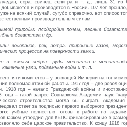
чедан, сера, свинец, селитра и т. д., лишь 31 из 
 добываются и производятся в России. 107 лет прошло,
уже на всякий случай, сугубо справочно, вот список тог
 естественным производительным силам:
живой природы: плодородие почвы, лесные богатств
бные богатства и др.,
илы водопадов, рек, ветра, природных газов, морск
ических процессов на поверхности земли;
ые в земных недрах: руды металлов и металлоидо
 каменные угли, подземные воды и т. п.
всего пяти комитетов – у воюющей Империи на тот моме
ания полномасштабной работы. 1917 год – две революци
. 1918 год – начало Гражданской войны и иностранн
8 года – такой запрос Совнаркома Академии наук: "как
ческого строительства могла бы сыграть Академия
ледовал ответ за подписью первого выборного президен
ого
: учёные полностью готовы к работе по задани
 Совнарком утвердил для КЕПС финансирование в разме
озволяло себе царское правительство. К концу 1918 го