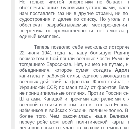
Но только чистой энергетики не бывает:
обеспечивающих буровыми установками, насо
нам поставлять газ ни в другие страны, ни по
судостроения и далее по списку. Но уголь и 
обеспечат разрабатываемые месторождения
энергетика от промышленности, нет смысла р
единый комплекс.
Теперь позволю себе несколько историч
22 июня 1941 года на нашу большую Родину
вермахтом в бой пошли военные части Румыни
тогдашнего Евросоюза. Нет, ничего не путаю, 
объединения, которое сумел создать
Адол
капитала и рабочей силы, единое законодател
военных действий на фронтах. Фронт сейчас,
Украинской ССР, по масштабу от фронтов Вели
не принципиальные отличия. Против России сн
Штатами, Канадой и прочими австралиями с я
военной техники и в том, что в этот раз Евро
наёмников в войсках Украины полным-полно. В
более того. Чем закончилась наша Велика
переустройством всей политической карты
десятков новых государств, крахом гегемона, 