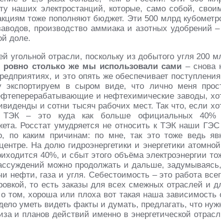
ту наших электростанций, которые, само собой, свои
акциям тоже пополняют бюджет. Эти 500 млрд кубометр
аводов, производство аммиака и азотных удобрений –
ой доле.
й угольной отрасли, поскольку из добытого угля 200 м
о
ровно столько же мы использовали сами
– снова 
редприятиях, и это опять же обеспечивает поступления
у экспортируем в сыром виде, что лично меня прос
Нефтеперерабатывающие и нефтехимические заводы, хо
ивиденды и сотни тысяч рабочих мест. Так что, если хо
аш ТЭК – это куда как больше официальных 40%
ета. Росстат умудряется не относить к ТЭК наши ГЭС
о, по каким причинам: по мне, так это тоже ведь яв
 центре. На долю гидроэнергетики и энергетики атомной
риходится 40%, и сбыт этого объёма электроэнергии то
рассуждений можно продолжать и дальше, задумываясь,
и нефти, газа и угля. Себестоимость – это работа всег
ровкой, то есть заказы для всех смежных отраслей и д
о том, хороша или плоха вот такая наша зависимость 
дело уметь видеть факты и думать, предлагать, что нуж
иза и планов действий именно в энергетической отрасл