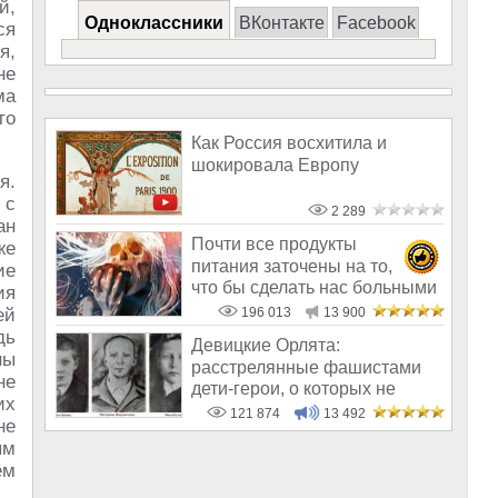
й,
Одноклассники
ВКонтакте
Facebook
ся
я,
не
ма
то
Как Россия восхитила и
шокировала Европу
я.
 с
2 289
ан
Почти все продукты
же
питания заточены на то,
ие
что бы сделать нас больными
ия
и бесплодным
ей
196 013
13 900
дь
Девицкие Орлята:
ны
расстрелянные фашистами
не
дети-герои, о которых не
их
рассказывают в шк
121 874
13 492
не
ым
ем