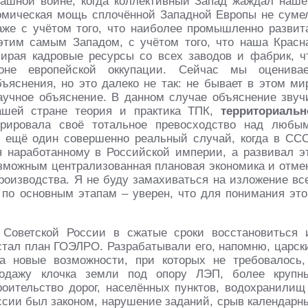
ашной войне, когда коллективный Запад жаждал наше
омическая мощь сплочённой Западной Европы не суме
аже с учётом того, что наиболее промышленно развит
этим самым Западом, с учётом того, что наша Красн
ирая кадровые ресурсы со всех заводов и фабрик, ч
не европейской оккупации. Сейчас мы оценива
ъяснения, но это далеко не так: не бывает в этом ми
аучное объяснение. В данном случае объяснение звуч
нашей стране теория и практика ТПК,
территориальн
трировала своё тотальное превосходство над любы
о ещё один совершенно реальный случай, когда в СС
я наработанному в Российской империи, а развивал э
озможным централизованная плановая экономика и отме
роизводства. Я не буду замахиваться на изложение вс
 по основным этапам – уверен, что для понимания это
 Советской России в сжатые сроки восстановиться 
стал план ГОЭЛРО. Разрабатывали его, напомню, царск
 новые возможности, при которых не требовалось,
продажу клочка земли под опору ЛЭП, более крупн
оительство дорог, населённых пунктов, водохранилищ
ссии был законом, нарушение заданий, срыв календарн