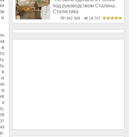
ми
под руководством Сталина.
ов
Статистика
 и
442 309
18 707
лн
на
 в
то
ть
ть
 в
 и
но
 в
же
 к
о,
ля
от
но
и.