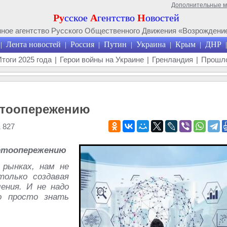
Дополнительные 
Ру
сское
А
гентство
Н
овостей
ое агентство Русского Общественного Движения «Возрождение
Лента новостей
Россия
Путин
Украина
Крым
ДНР
|
|
|
|
|
|
|
Итоги 2025 года
|
Герои войны на Украине
|
Гренландия
|
Прошло
ртоопережению
 827
ортоопережению
рынках, нам не
олько создавая
ения. И не надо
о просто знать