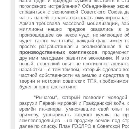
наши деды и прадеды сумели выстоять в стр
поголовного истребления? Объединённая экон
справиться с экономикой Советского Союза д
часть нашей страны оказалась оккупирована 
Армия требовала массовой мобилизации, заб
миллионы наших предков оказались в зо
произошедшее как некое чудо, не имеющее об
чудес такого масштаба, каждый факт имеет н
просто: разработанная и реализованная в 
производственных комплексов
, продемонс
другими методами развития экономики. И эт
новый, советский опыт не противопоставлялс
наработки – с тем темпом, который сделала в
частной собственности на землю и средства п
теории и истории советских ТПК, пробежимся
будет вполне достаточно.
"Рычагом", который позволил молодой
разрухи Первой мировой и Гражданской войн, 
времён инженеры, умножавшие свой опыт на
примеру, уговаривать каждого кулака на 
землевладельцев – на продажу земли под стр
далее по списку. План ГОЭЛРО в Советской Ро