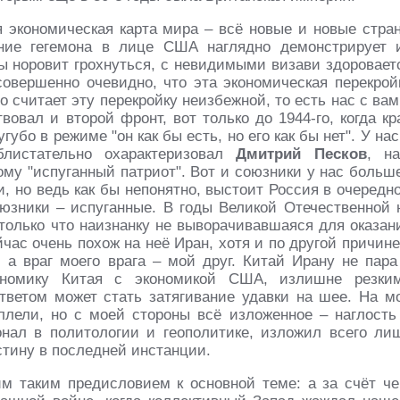
 экономическая карта мира – всё новые и новые стра
яние гегемона в лице США наглядно демонстрирует 
ы норовит грохнуться, с невидимыми визави здоровает
 совершенно очевидно, что эта экономическая перекрой
 считает эту перекройку неизбежной, то есть нас с вам
овал и второй фронт, вот только до 1944-го, когда кр
бо в режиме "он как бы есть, но его как бы нет". У нас
блистательно охарактеризовал
Дмитрий Песков
, н
му "испуганный патриот". Вот и союзники у нас больш
и, но ведь как бы непонятно, выстоит Россия в очередн
оюзники – испуганные. В годы Великой Отечественной 
олько что наизнанку не выворачивавшаяся для оказан
ас очень похож на неё Иран, хотя и по другой причине
 а враг моего врага – мой друг. Китай Ирану не пара
ономику Китая с экономикой США, излишне резки
ответом может стать затягивание удавки на шее. На м
ллели, но с моей стороны всё изложенное – наглость
онал в политологии и геополитике, изложил всего ли
стину в последней инстанции.
м таким предисловием к основной теме: а за счёт че