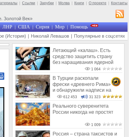
материалы
|
Ссылки
|
Зарубки
|
Молва
|
Книги
|
О проекте
|
Контакты
. Золотой Век»
ЛНР
США
Сирия
Мир
Помощь
|
|
|
|
е (История)
|
Николай Левашов
|
Популярные в соцсетях
Летающий «калаш». Есть
средство защитить страну
без наращивания ядерной
мощи
1 064
В Турции раскопали
фрески «древнего Рима»
и обнаружили надписи на
Русском!
612 453
31 323
Реального суверенитета
России никогда не простят
1 009
Россия – страна таксистов и