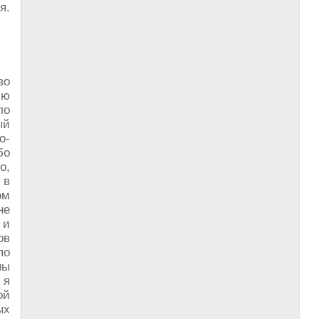
я.
во
ию
ло
ый
о-
бо
о,
 в
ом
не
 и
ов
по
ны
 я
ой
ых