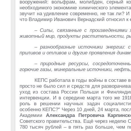
вооружений: вольфрам, молибден, серный кол
необходимого экономике химического элемента
звучит на удивление современно, не так ли? И 
что Владимир Иванович Вернадский относил к
–
Силы, связанные с произведениями 
животный мир, продукты растительности, ры
–
разнообразные источники энергии: с
приливов и отливов и другие проявления динам
–
природные ресурсы, сосредоточенн
горючие газы, минеральные источники, нефть,
КЕПС работала в годы войны в составе 
просто не было сил и средств для разворачив
уход из состава России Польши и Финляндии
интервенции. И в середине марта того же 191
роль в решении научных задач социалисти
особенно КЕПС?" Через 10 дней, 24 марта, пос
Академии
Александра Петровича Карпинск
Советского правительства. Ещё через неделю
780 тысяч рублей – в пять раз больше, чем п