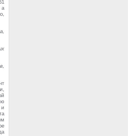
61
 а
о,
а,
их
в,
нт
и,
ой
ую
 и
та
ям
ре
да