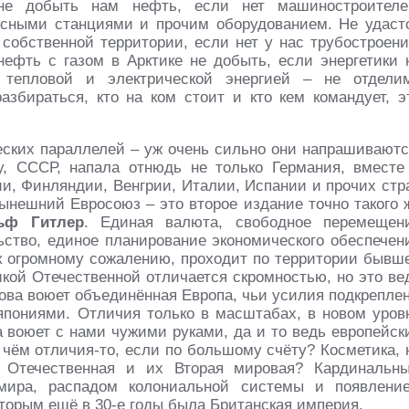
 не добыть нам нефть, если нет машиностроителе
сными станциями и прочим оборудованием. Не удаст
 собственной территории, если нет у нас трубостроени
нефть с газом в Арктике не добыть, если энергетики 
 тепловой и электрической энергией – не отдели
азбираться, кто на ком стоит и кто кем командует, э
еских параллелей – уж очень сильно они напрашиваютс
, СССР, напала отнюдь не только Германия, вместе
и, Финляндии, Венгрии, Италии, Испании и прочих стр
нынешний Евросоюз – это второе издание точно такого 
ьф Гитлер
. Единая валюта, свободное перемещен
ьство, единое планирование экономического обеспечен
 к огромному сожалению, проходит по территории бывш
кой Отечественной отличается скромностью, но это ве
ова воюет объединённая Европа, чьи усилия подкрепле
пониями. Отличия только в масштабах, в новом уров
па воюет с нами чужими руками, да и то ведь европейск
 чём отличия-то, если по большому счёту? Косметика, 
я Отечественная и их Вторая мировая? Кардинальн
 мира, распадом колониальной системы и появлени
которым ещё в 30-е годы была Британская империя.