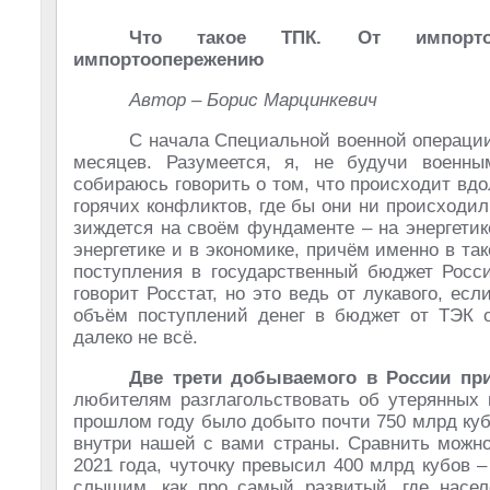
Что такое ТПК. От импорто
импортоопережению
Автор – Борис Марцинкевич
С начала Специальной военной операци
месяцев. Разумеется, я, не будучи военны
собираюсь говорить о том, что происходит вд
горячих конфликтов, где бы они ни происходил
зиждется на своём фундаменте – на энергетике
энергетике и в экономике, причём именно в та
поступления в государственный бюджет Росс
говорит Росстат, но это ведь от лукавого, ес
объём поступлений денег в бюджет от ТЭК 
далеко не всё.
Две трети добываемого в России при
любителям разглагольствовать об утерянных
прошлом году было добыто почти 750 млрд куб
внутри нашей с вами страны. Сравнить можно 
2021 года, чуточку превысил 400 млрд кубов –
слышим, как про самый развитый, где насел