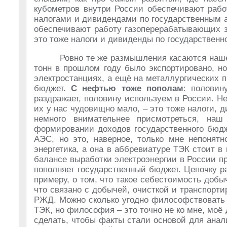
кубометров внутри России обеспечивают рабо
налогами и дивидендами по государственным 
обеспечивают работу газоперерабатывающих з
это тоже налоги и дивиденды по государственн
Ровно те же размышления касаются наше
тонн в прошлом году было экспортировано, н
электростанциях, а ещё на металлургических п
бюджет.
С нефтью тоже пополам
: половин
раздражает, половину используем в России. 
их у нас чудовищно мало, – это тоже налоги, д
немного внимательнее присмотреться, н
формировании доходов государственного бюдж
АЭС, но это, наверное, только мне непонятн
энергетика, а она в аббревиатуре ТЭК стоит в
балансе выработки электроэнергии в России п
пополняет государственный бюджет. Цепочку 
примеру, о том, что такое себестоимость добыч
что связано с добычей, очисткой и транспорти
РЖД. Можно сколько угодно философствовать 
ТЭК, но философия – это точно не ко мне, моё 
сделать, чтобы факты стали основой для анал