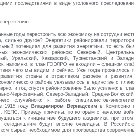
щими последствиями в виде уголовного преследовани
танные годы перестроить всю экономику на сотрудничест
, сильно другое? Энергетики районировали территор
льный потенциал для развития энергетики, то есть бы
ных экономических районов: Северный, Центральн
й, Уральский, Кавказский, Туркестанский и Западн
ок, напомню, в план ГОЭЛРО не входили – слишком сла
твия чего мы видим и сейчас. Уже тогда проявилось т
развития страны в отраслевом разрезе и развития
экономического района увязывалось в единстве с план
ерно, и год спустя районирование было усилено: в пла
ьно-Черноземный, Северо-Западный, Средне-Волжский
го случайного: к работе специалистов-энергетик
в 1915 году
Владимиром Вернадским
в Комиссию 
, КЕПС. Приведу причины, по которым с началом вой
ушаться к инициативе будущего академика, при этом
м сегодняшним будут вполне очевидны. В Российск
ском сырье, необходимом для производства современн