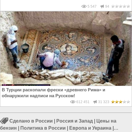
5 547
94
В Турции раскопали фрески «древнего Рима» и
обнаружили надписи на Русском!
612 451
31 323
Сделано в России
|
Россия и Запад
|
Цены на
бензин
|
Политика в России
|
Европа и Украина
|