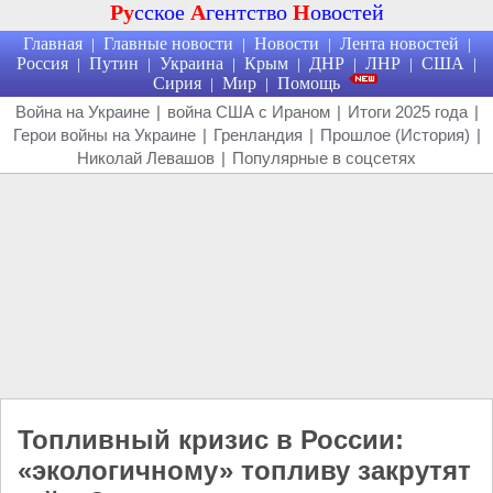
Ру
сское
А
гентство
Н
овостей
Главная
Главные новости
Новости
Лента новостей
|
|
|
|
Россия
Путин
Украина
Крым
ДНР
ЛНР
США
|
|
|
|
|
|
|
Сирия
Мир
Помощь
|
|
Война на Украине
|
война США с Ираном
|
Итоги 2025 года
|
Герои войны на Украине
|
Гренландия
|
Прошлое (История)
|
Николай Левашов
|
Популярные в соцсетях
Топливный кризис в России:
«экологичному» топливу закрутят