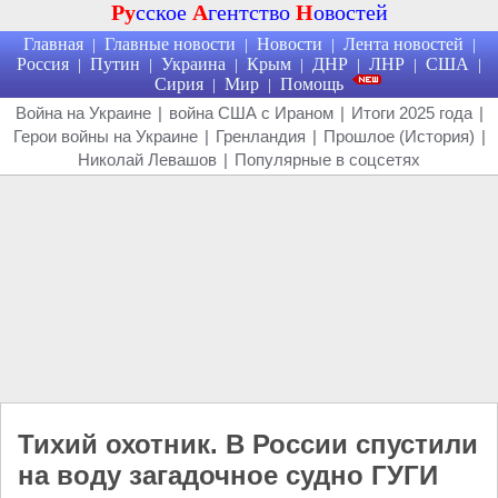
Ру
сское
А
гентство
Н
овостей
Главная
Главные новости
Новости
Лента новостей
|
|
|
|
Россия
Путин
Украина
Крым
ДНР
ЛНР
США
|
|
|
|
|
|
|
Сирия
Мир
Помощь
|
|
Война на Украине
|
война США с Ираном
|
Итоги 2025 года
|
Герои войны на Украине
|
Гренландия
|
Прошлое (История)
|
Николай Левашов
|
Популярные в соцсетях
Тихий охотник. В России спустили
на воду загадочное судно ГУГИ