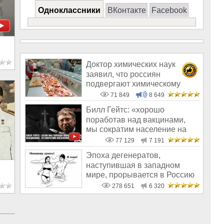
Одноклассники
ВКонтакте
Facebook
Доктор химических наук
заявил, что россиян
подвергают химическому
геноциду
71 849
8 649
Билл Гейтс: «хорошо
поработав над вакцинами,
мы сократим население на
10-15%»
77 129
7 191
Эпоха дегенератов,
наступившая в западном
мире, прорывается в Россию
278 651
6 320