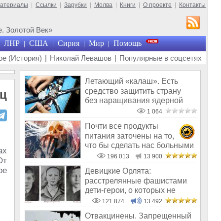
материалы
|
Ссылки
|
Зарубки
|
Молва
|
Книги
|
О проекте
|
Контакты
. Золотой Век»
ЛНР
США
Сирия
Мир
Помощь
|
|
|
|
е (История)
|
Николай Левашов
|
Популярные в соцсетях
Летающий «калаш». Есть
средство защитить страну
яц
без наращивания ядерной
мощи
1 064
Почти все продукты
питания заточены на то,
что бы сделать нас больными
ах
и бесплодным
196 013
13 900
От
ое
Девицкие Орлята:
расстрелянные фашистами
дети-герои, о которых не
рассказывают в шк
121 874
13 492
Отвакцинены. Запрещенный