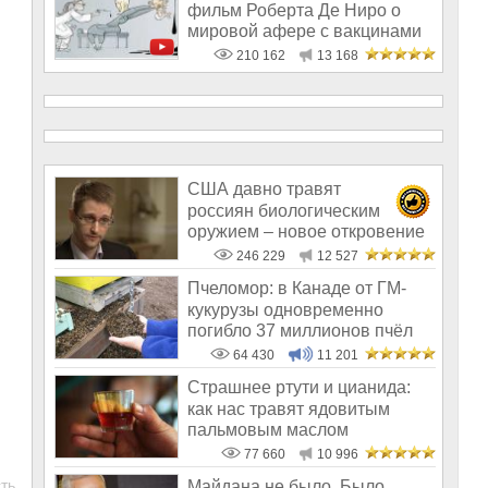
фильм Роберта Де Ниро о
мировой афере с вакцинами
210 162
13 168
США давно травят
россиян биологическим
оружием – новое откровение
Эдварда Сноудена
246 229
12 527
Пчеломор: в Канаде от ГМ-
кукурузы одновременно
погибло 37 миллионов пчёл
64 430
11 201
Страшнее ртути и цианида:
как нас травят ядовитым
пальмовым маслом
77 660
10 996
ть
Майдана не было. Было