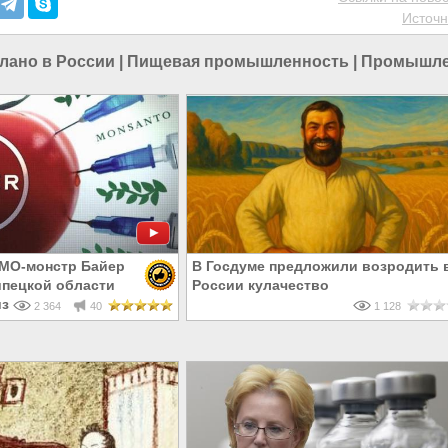
Источн
лано в России
|
Пищевая промышленность
|
Промышле
МО-монстр Байер
В Госдуме предложили возродить 
ипецкой области
России кулачество
изводству агрохимии
2 364
40
1 128