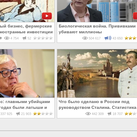
лый бизнес, фермерские
Биологическая война. Прививками
иностранные инвестиции
убивают миллионы
те суверенитета
4 754
52
504 617
43 650
с: главными убийцами
Что было сделано в России под
8 годах были латыши и
руководством Сталина. Статистика
усские
337 925
21 903
442 309
18 707