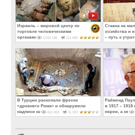
Израиль – мировой центр по
Ставка на ма
торговле человеческими
хозяйства и 
органами
– путь к утра
3 015 146
111 055
В Турции раскопали фрески
Раймонд Паул
«древнего Рима» и обнаружили
в 1917 – 191
надписи на Русском!
евреи, а не р
612 453
31 323