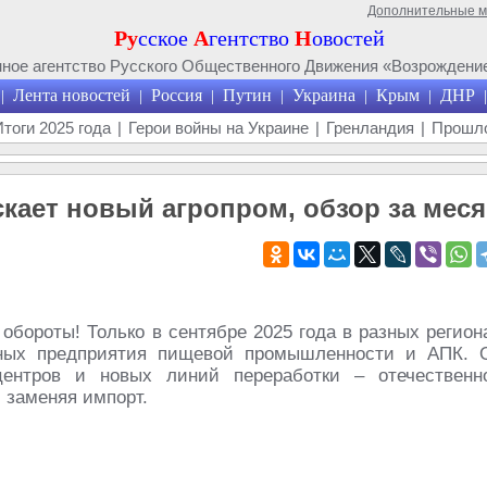
Дополнительные 
Ру
сское
А
гентство
Н
овостей
ое агентство Русского Общественного Движения «Возрождение
Лента новостей
Россия
Путин
Украина
Крым
ДНР
|
|
|
|
|
|
|
Итоги 2025 года
|
Герои войны на Украине
|
Гренландия
|
Прошло
скает новый агропром, обзор за мес
обороты! Только в сентябре 2025 года в разных регион
нных предприятия пищевой промышленности и АПК. 
ентров и новых линий переработки – отечественн
и заменяя импорт.