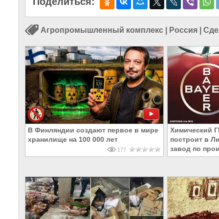
Поделиться:
Агропромышленный комплекс
|
Россия
|
Сде
В Финляндии создают первое в мире
Химический Г
хранилище на 100 000 лет
построит в Л
завод по про
177