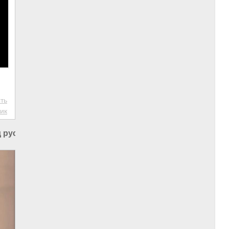
ть
ик
 русских в России
|
Геноцид в России