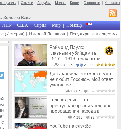
материалы
|
Ссылки
|
Зарубки
|
Молва
|
Книги
|
О проекте
|
Контакты
. Золотой Век»
ЛНР
США
Сирия
Мир
Помощь
|
|
|
|
е (История)
|
Николай Левашов
|
Популярные в соцсетях
Раймонд Паулс:
главными убийцами в
1917 – 1918 годах были
латыши и евреи, а не русс
337 925
21 903
Дочь заявила, что «весь мир
не любит Россию». Мой ответ
удивил её
8 607
102
ей
Телевидение – это
ом
преступная организация для
ми
превращения народа в
ет
дураков – открове
4 281
92
 с
YouTube на службе
ть