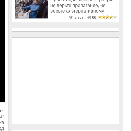
не верьте пропаганде, не
верьте альтернативному
телевизо
2 857
66
е.
иг
ка
од