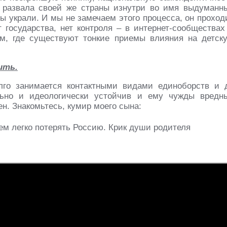
я развала своей же страны изнутри во имя выдуманн
бы украли. И мы не замечаем этого процесса, он проход
т государства, нет контроля – в интернет-сообществах
ам, где существуют тонкие приемы влияния на детск
ить.
лго занимается контактными видами единоборств и 
льно и идеологически устойчив и ему чужды вредн
ен. Знакомьтесь, кумир моего сына: