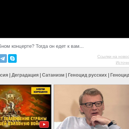
ном концерте? Тогда он едет к вам...
Ссылки на новос
Источн
сия
|
Деградация
|
Сатанизм
|
Геноцид русских
|
Геноцид