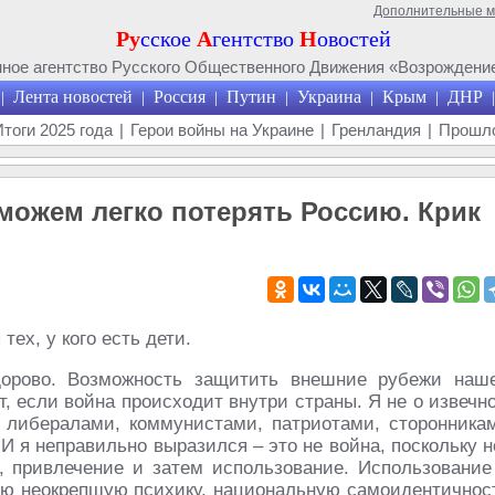
Дополнительные 
Ру
сское
А
гентство
Н
овостей
ое агентство Русского Общественного Движения «Возрождение
Лента новостей
Россия
Путин
Украина
Крым
ДНР
|
|
|
|
|
|
|
Итоги 2025 года
|
Герои войны на Украине
|
Гренландия
|
Прошло
можем легко потерять Россию. Крик
тех, у кого есть дети.
орово. Возможность защитить внешние рубежи наш
т, если война происходит внутри страны. Я не о извечн
 либералами, коммунистами, патриотами, сторонника
И я неправильно выразился – это не война, поскольку н
е, привлечение и затем использование. Использование
ую неокрепшую психику, национальную самоидентичнос