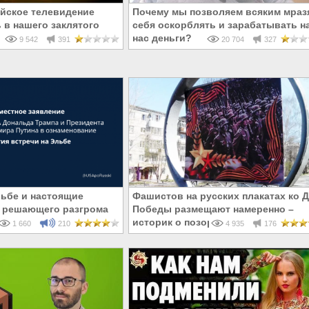
йское телевидение
Почему мы позволяем всяким мраз
 в нашего заклятого
себя оскорблять и зарабатывать н
нас деньги?
9 542
391
20 704
327
льбе и настоящие
Фашистов на русских плакатах ко 
 решающего разгрома
Победы размещают намеренно –
историк о позорных «ошибках»
1 660
210
4 935
176