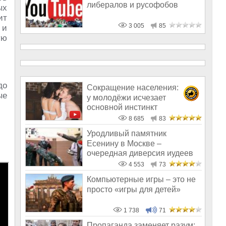
либералов и русофобов
ых
ит
3 005
85
 и
ую
до
Сокращение населения:
ые
у молодёжи исчезает
основной инстинкт
8 685
83
Уродливый памятник
Есенину в Москве –
очередная диверсия иудеев
сатанистов против Р
4 553
73
Компьютерные игры – это не
просто «игры для детей»
1 738
71
Пропаганда заменяет разум: