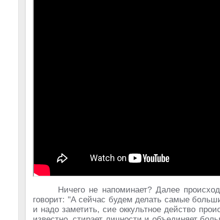
Ничего не напоминает? Далее происход
говорит: "А сейчас будем делать самые больши
и надо заметить, сие оккультное действо про
известно, стирает личности и объединяет бол