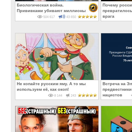
Биологическая война.
Почему росси
Прививками убивают миллионы
превратилось
врага
504 617
43 650
Не копайте русским яму. А то мы
Встреча на Э
используем её, как окоп!
предвестники
нацистов
8 144
243