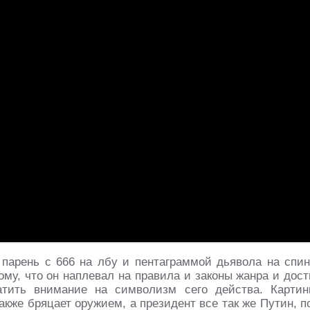
т парень с 666 на лбу и пентаграммой дьявола на спин
му, что он наплевал на правила и законы жанра и дост
атить внимание на символизм сего действа. Картин
также бряцает оружием, а президент все так же Путин, п