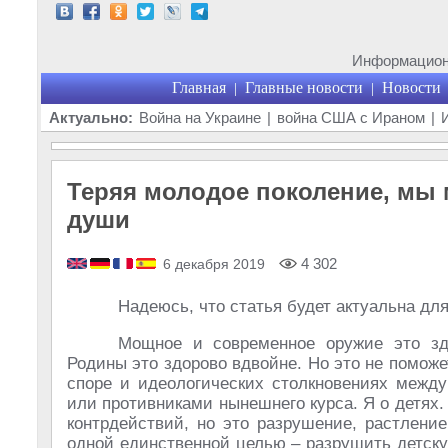
Информационн
Главная
Главные новости
Новости
|
|
Актуально:
Война на Украине
|
война США с Ираном
|
Теряя молодое поколение, мы 
души
4 302
6 декабря 2019
Надеюсь, что статья будет актуальна для 
Мощное и современное оружие это зд
Родины это здорово вдвойне. Но это не поможе
споре и идеологических столкновениях между
или противниками нынешнего курса. Я о детях. 
контрдействий, но это разрушение, растлени
одной единственной целью – разрушить детск