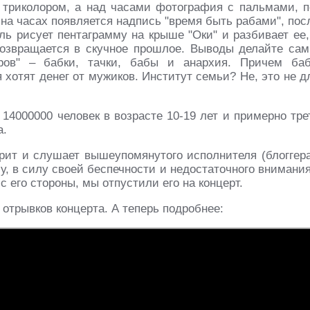
 триколором, а над часами фотография с пальмами, п
на часах появляется надпись "время быть рабами", пос
ль рисует пентаграмму на крыше "Оки" и разбивает ее,
 возвращается в скучное прошлое. Выводы делайте сам
еров" – бабки, тачки, бабы и анархия. Причем ба
хотят денег от мужиков. Институт семьи? Не, это не д
14000000 человек в возрасте 10-19 лет и примерно тре
а.
трит и слушает вышеупомянутого исполнителя (блоггера
у, в силу своей беспечности и недостаточного внимания
с его стороны, мы отпустили его на концерт.
отрывков концерта. А теперь подробнее: