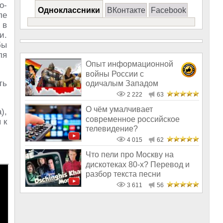
о-
Одноклассники
ВКонтакте
Facebook
ле
 в
и.
бы
ля
Опыт информационной
войны России с
ть
одичалым Западом
2 222
63
О чём умалчивает
),
современное российское
 к
телевидение?
4 015
62
Что пели про Москву на
дискотеках 80-х? Перевод и
разбор текста песни
Чингисхан – «
3 611
56