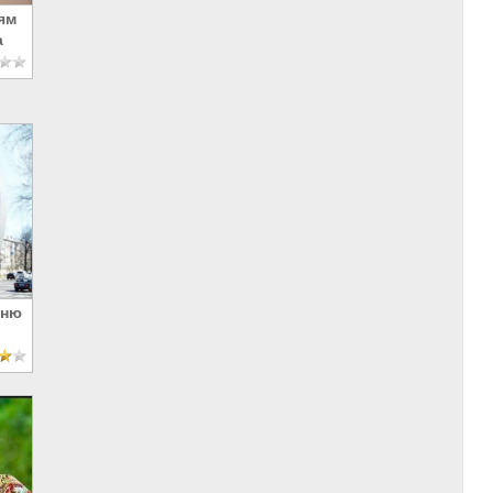
ям
а
Дню