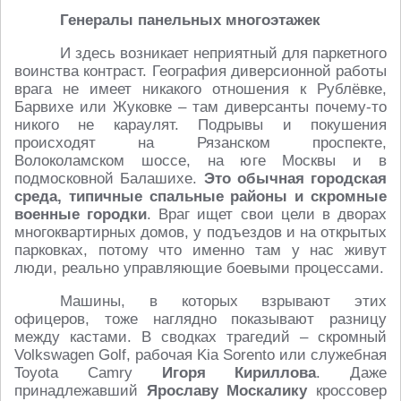
Генералы панельных многоэтажек
И здесь возникает неприятный для паркетного
воинства контраст. География диверсионной работы
врага не имеет никакого отношения к Рублёвке,
Барвихе или Жуковке – там диверсанты почему-то
никого не караулят. Подрывы и покушения
происходят на Рязанском проспекте,
Волоколамском шоссе, на юге Москвы и в
подмосковной Балашихе.
Это обычная городская
среда, типичные спальные районы и скромные
военные городки
. Враг ищет свои цели в дворах
многоквартирных домов, у подъездов и на открытых
парковках, потому что именно там у нас живут
люди, реально управляющие боевыми процессами.
Машины, в которых взрывают этих
офицеров, тоже наглядно показывают разницу
между кастами. В сводках трагедий – скромный
Volkswagen Golf, рабочая Kia Sorento или служебная
Toyota Camry
Игоря Кириллова
. Даже
принадлежавший
Ярославу Москалику
кроссовер