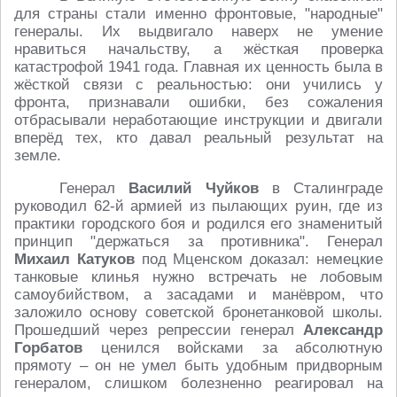
для страны стали именно фронтовые, "народные"
генералы. Их выдвигало наверх не умение
нравиться начальству, а жёсткая проверка
катастрофой 1941 года. Главная их ценность была в
жёсткой связи с реальностью: они учились у
фронта, признавали ошибки, без сожаления
отбрасывали неработающие инструкции и двигали
вперёд тех, кто давал реальный результат на
земле.
Генерал
Василий Чуйков
в Сталинграде
руководил 62-й армией из пылающих руин, где из
практики городского боя и родился его знаменитый
принцип "держаться за противника". Генерал
Михаил Катуков
под Мценском доказал: немецкие
танковые клинья нужно встречать не лобовым
самоубийством, а засадами и манёвром, что
заложило основу советской бронетанковой школы.
Прошедший через репрессии генерал
Александр
Горбатов
ценился войсками за абсолютную
прямоту – он не умел быть удобным придворным
генералом, слишком болезненно реагировал на