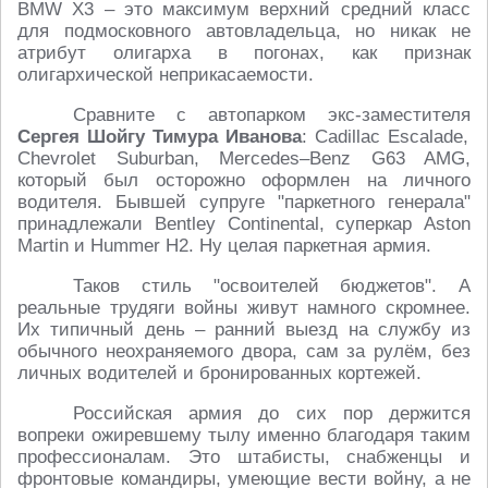
BMW X3 – это максимум верхний средний класс
для подмосковного автовладельца, но никак не
атрибут олигарха в погонах, как признак
олигархической неприкасаемости.
Сравните с автопарком экс-заместителя
Сергея Шойгу Тимура Иванова
: Cadillac Escalade,
Chevrolet Suburban, Mercedes–Benz G63 AMG,
который был осторожно оформлен на личного
водителя. Бывшей супруге "паркетного генерала"
принадлежали Bentley Continental, суперкар Aston
Martin и Hummer H2. Ну целая паркетная армия.
Таков стиль "освоителей бюджетов". А
реальные трудяги войны живут намного скромнее.
Их типичный день – ранний выезд на службу из
обычного неохраняемого двора, сам за рулём, без
личных водителей и бронированных кортежей.
Российская армия до сих пор держится
вопреки ожиревшему тылу именно благодаря таким
профессионалам. Это штабисты, снабженцы и
фронтовые командиры, умеющие вести войну, а не