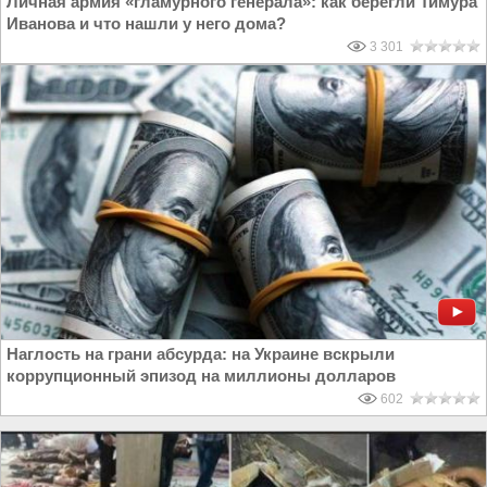
Личная армия «гламурного генерала»: как берегли Тимура
Иванова и что нашли у него дома?
3 301
Наглость на грани абсурда: на Украине вскрыли
коррупционный эпизод на миллионы долларов
602