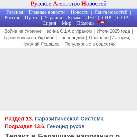
Ру
сское
А
гентство
Н
овостей
Главная
Главные новости
Новости
Лента новостей
|
|
|
|
Россия
Путин
Украина
Крым
ДНР
ЛНР
США
|
|
|
|
|
|
|
Сирия
Мир
Помощь
|
|
Война на Украине
|
война США с Ираном
|
Итоги 2025 года
|
Герои войны на Украине
|
Гренландия
|
Прошлое (История)
|
Николай Левашов
|
Популярные в соцсетях
Раздел 13.
Паразитическая Система
Подраздел 13.6.
Геноцид русов
Теракт в Балашихе напомнил о