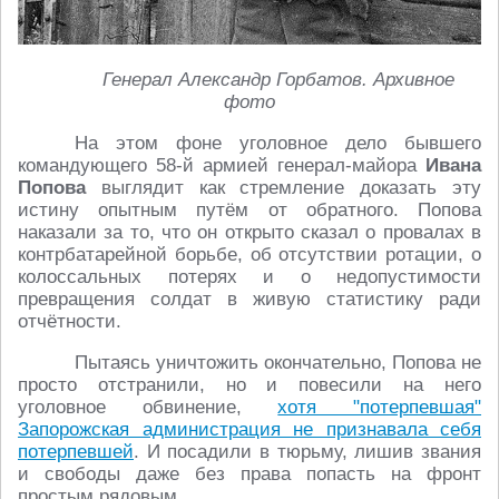
Генерал Александр Горбатов. Архивное
фото
На этом фоне уголовное дело бывшего
командующего 58-й армией генерал-майора
Ивана
Попова
выглядит как стремление доказать эту
истину опытным путём от обратного. Попова
наказали за то, что он открыто сказал о провалах в
контрбатарейной борьбе, об отсутствии ротации, о
колоссальных потерях и о недопустимости
превращения солдат в живую статистику ради
отчётности.
Пытаясь уничтожить окончательно, Попова не
просто отстранили, но и повесили на него
уголовное обвинение,
хотя "потерпевшая"
Запорожская администрация не признавала себя
потерпевшей
. И посадили в тюрьму, лишив звания
и свободы даже без права попасть на фронт
простым рядовым.