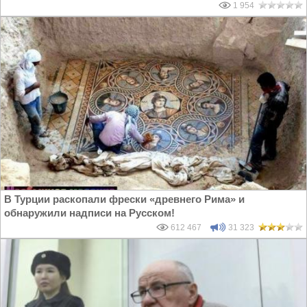
1 954
В Турции раскопали фрески «древнего Рима» и
обнаружили надписи на Русском!
612 467
31 323