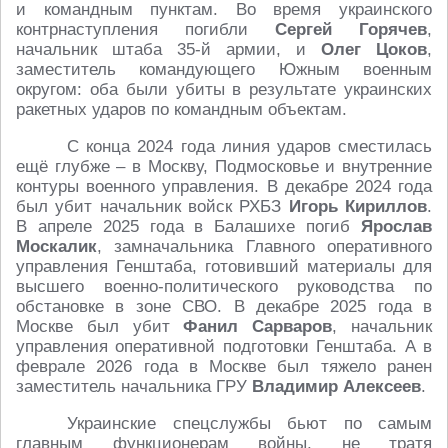
и командным пунктам. Во время украинского
контрнаступления погибли
Сергей Горячев
,
начальник штаба 35-й армии, и
Олег Цоков
,
заместитель командующего Южным военным
округом: оба были убиты в результате украинских
ракетных ударов по командным объектам.
С конца 2024 года линия ударов сместилась
ещё глубже – в Москву, Подмосковье и внутренние
контуры военного управления. В декабре 2024 года
был убит начальник войск РХБЗ
Игорь Кириллов
.
В апреле 2025 года в Балашихе погиб
Ярослав
Москалик
, замначальника Главного оперативного
управления Генштаба, готовивший материалы для
высшего военно-политического руководства по
обстановке в зоне СВО. В декабре 2025 года в
Москве был убит
Фанил Сарваров
, начальник
управления оперативной подготовки Генштаба. А в
феврале 2026 года в Москве был тяжело ранен
заместитель начальника ГРУ
Владимир Алексеев
.
Украинские спецслужбы бьют по самым
главным функционерам войны, не тратя