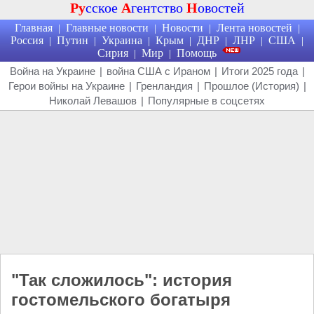
Ру
сское
А
гентство
Н
овостей
Главная
Главные новости
Новости
Лента новостей
|
|
|
|
Россия
Путин
Украина
Крым
ДНР
ЛНР
США
|
|
|
|
|
|
|
Сирия
Мир
Помощь
|
|
Война на Украине
|
война США с Ираном
|
Итоги 2025 года
|
Герои войны на Украине
|
Гренландия
|
Прошлое (История)
|
Николай Левашов
|
Популярные в соцсетях
"Так сложилось": история
гостомельского богатыря