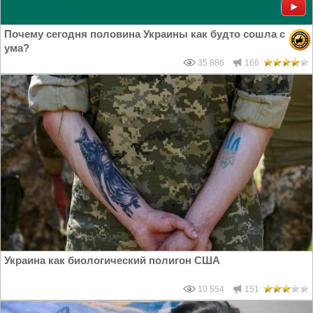
Почему сегодня половина Украины как будто сошла с
ума?
35 886
166
Украина как биологический полигон США
10 554
151