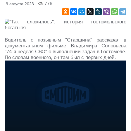
776
9 августа 2023
Водитель с позывным "Старшина" рассказал в
документальном фильме Владимира Соловьева
"74-я неделя СВО" о выполнении задач в Гостомеле.
По словам военного, он там был с первых дней.