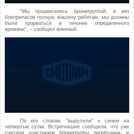
"Мы продвигались бронегруппой, я вез
боеприпасов полную машину ребятам, мы должны
были прорваться в течение определенного
времени", – сообщил военный.
По его словам, "вырулили" к своим на
четвертые сутки. Встретившие сообщили, что уже
считали участников бронегруппы погибшими, и