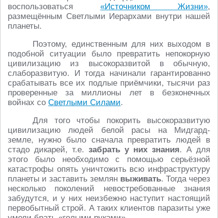
воспользоваться
«Источником Жизни»
,
размещённым Светлыми Иерархами внутри нашей
планеты.
Поэтому, единственным для них выходом в
подобной ситуации было превратить непокорную
цивилизацию из высокоразвитой в обычную,
слаборазвитую. И тогда начинали гарантированно
срабатывать все их подлые приёмчики, тысячи раз
проверенные за миллионы лет в безконечных
войнах со
Светлыми Силами
.
Для того чтобы покорить высокоразвитую
цивилизацию людей белой расы на Мидгард-
земле, нужно было сначала превратить людей в
стадо дикарей, т.е.
забрать у них знания
. А для
этого было необходимо с помощью серьёзной
катастрофы опять уничтожить всю инфраструктуру
планеты и заставить землян
выживать
. Тогда через
несколько поколений невостребованные знания
забудутся, и у них неизбежно наступит настоящий
первобытный строй. А таких клиентов паразиты уже
умели брать «голыми руками».