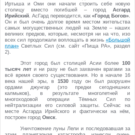
Иртыша и Оми они начали строить себе новую
столицу вместо погибшей – город
Асгард
Ирийский
. АсГард переводится, как
«Город Богов»
.
Он и был очень долгое время местом жительства
самых могущественных людей на Земле – наших
великих предков, которые, несмотря ни на что, изо
всех сил продолжали воплощать в жизнь
«Большой
план»
Светлых Сил (см. сайт «Пища РА», раздел
2).
Этот город был столицей Асии более
100
тысяч лет
и ни разу не был захвачен врагами за
всё время своего существования. Но в начале 16
века нашей эры, в
1530
году он был разрушен
ордами джунгар (это предки сегодняшних
калмыков), в результате многолетней и
многоходовой операции Тёмных Сил по
нейтрализации его силовой защиты. Сейчас на
месте Асгарда Ирийского и фактически на нём,
построен город
Омск
.
Уничтожение луны Лели и последовавшая за
этим планетарная катастрофа нанесли очень