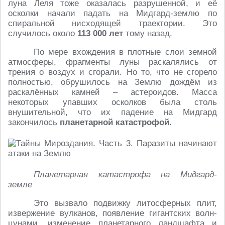
луна Леля тоже оказалась разрушенной, и её
осколки начали падать на Мидгард-землю по
спиральной нисходящей траектории. Это
случилось около
113 000 лет
тому назад.
По мере вхождения в плотные слои земной
атмосферы, фрагменты луны раскалялись от
трения о воздух и сгорали. Но то, что не сгорело
полностью, обрушилось на Землю дождём из
раскалённых камней – астероидов. Масса
некоторых упавших осколков была столь
внушительной, что их падение на Мидгард
закончилось
планетарной катастрофой
.
Планетарная катастрофа на Мидгард-
земле
Это вызвало подвижку литосферных плит,
извержение вулканов, появление гигантских волн-
цунами, изменение планетарного ландшафта и