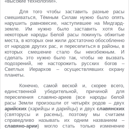
«высокие технологии».
Для того чтобы заставить разные расы
смешиваться, Тёмным Силам нужно было опять
нарушить равновесие, наступившее на Мидгард-
земле. Им нужно было заставить хотя бы
некоторые народы Белой расы покинуть обжитые
места, в которых они жили достаточно обособленно
от народов других рас, и переселиться в районы, в
которых смешение стало бы неизбежным. И
сделать это нужно было так, чтобы не вызвать
подозрений, не насторожить русских богов –
Светлых Иерархов – осуществлявших охрану
планеты.
Конечно, самой веской и, скорее всего,
единственной убедительной, причиной для
переселения славяно-ариев (все народы белой
расы Земли произошли от четырёх родов – двух
арийских
(харийцы и дарийцы) и двух
славянских
(святорусы и расены), поэтому мы считаем
справедливо называть их одним названием –
славяно-арии
) могло стать только изменение