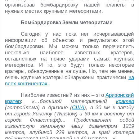
организовав бомбардировку нашей планеты в
нужных местах крупными метеоритами.
Бомбардировка Земли метеоритами
Сегодня у нас пока нет исчерпывающей
информации об объектах и результатах этой
бомбардировки. Мы можем только перечислить
несколько наиболее известных кратеров,
оставленных на почве ударами самых крупных
метеоритов. И то, это будут только некоторые
кратеры, обнаруженные на суше. Но, тем не менее,
очень крупные кратеры обнаружены практически
на
всех континентах
.
Наиболее известный из них – это
Аризонский
кратер
:
«…большой метеоритный
кратер
(астроблема) в Аризоне (
США
), в 30 км к западу
от города Уинслоу (Winslow) и 69 км к востоку от
города Флагстафф... Представляет собой
гигантскую земляную чашу диаметром 1219
метров, глубиной 229 метров, а край кратера
поднимается над равниной на 46 метров…»