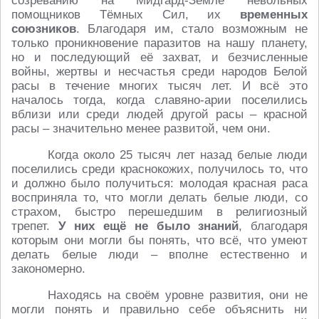
созреванию на Мидгард-Земле невольных
помощников Тёмных Сил, их
временных
союзников
. Благодаря им, стало возможным не
только проникновение паразитов на нашу планету,
но и последующий её захват, и безчисленные
войны, жертвы и несчастья среди народов Белой
расы в течение многих тысяч лет. И всё это
началось тогда, когда славяно-арии поселились
вблизи или среди людей другой расы – красной
расы – значительно менее развитой, чем они.
Когда около 25 тысяч лет назад белые люди
поселились среди краснокожих, получилось то, что
и должно было получиться: молодая красная раса
восприняла то, что могли делать белые люди, со
страхом, быстро перешедшим в религиозный
трепет.
У них ещё не было знаний
, благодаря
которым они могли бы понять, что всё, что умеют
делать белые люди – вполне естественно и
закономерно.
Находясь на своём уровне развития, они не
могли понять и правильно себе объяснить ни