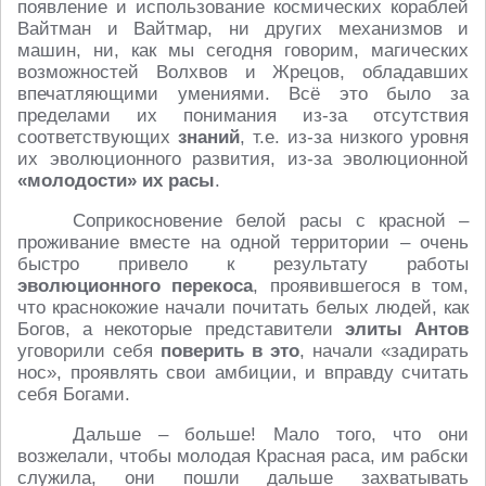
появление и использование космических кораблей
Вайтман и Вайтмар, ни других механизмов и
машин, ни, как мы сегодня говорим, магических
возможностей Волхвов и Жрецов, обладавших
впечатляющими умениями. Всё это было за
пределами их понимания из-за отсутствия
соответствующих
знаний
, т.е. из-за низкого уровня
их эволюционного развития, из-за эволюционной
«молодости» их расы
.
Соприкосновение белой расы с красной –
проживание вместе на одной территории – очень
быстро привело к результату работы
эволюционного перекоса
, проявившегося в том,
что краснокожие начали почитать белых людей, как
Богов, а некоторые представители
элиты Антов
уговорили себя
поверить в это
, начали «задирать
нос», проявлять свои амбиции, и вправду считать
себя Богами.
Дальше – больше! Мало того, что они
возжелали, чтобы молодая Красная раса, им рабски
служила, они пошли дальше захватывать