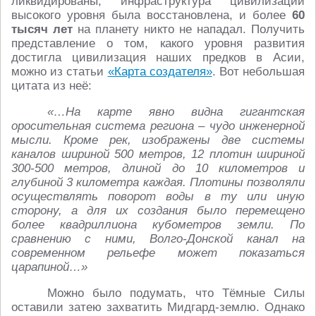
ликвидированы, инфраструктура цивилизации
высокого уровня была восстановлена, и более
60
тысяч лет
на планету никто не нападал. Получить
представление о том, какого уровня развития
достигла цивилизация наших предков в Асии,
можно из статьи
«Карта создателя»
. Вот небольшая
цитата из неё:
«…На карте явно видна гигантская
оросительная система региона – чудо инженерной
мысли. Кроме рек, изображены две системы
каналов шириной 500 метров, 12 плотин шириной
300-500 метров, длиной до 10 километров и
глубиной 3 километра каждая. Плотины позволяли
осуществлять поворот воды в ту или иную
сторону, а для их создания было перемещено
более квадриллиона кубометров земли.
По
сравнению с ними, Волго-Донской канал на
современном рельефе может показаться
царапиной…»
Можно было подумать, что Тёмные Силы
оставили затею захватить Мидгард-землю. Однако