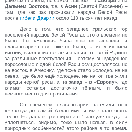
районах планеты, но самое главное – в
Сибири
и на
Дальнем Востоке
, т.е. в
Асии
(Святой Рассении) –
там, где как раз проживали народы Белой Расы
после
гибели Даарии
около 113 тысяч лет назад.
Дело в том, что западнее Уральских гор
поселений народов белой Расы до этого времени не
было. Т.н. «Европа» была ещё не заселена, и
славяно-ариев там тоже не было, за исключением
изгоев
, выживших после изгнания со своей Родины
за различные преступления. Поэтому вынужденное
переселение людей белой Расы осуществлялось не
на восток, в Америку, где тоже стало холодно, не на
север, где было ещё холоднее, не на юг, где жили
народы чёрной расы, а
на запад – в «Европу»
, где
климат остался достаточно тёплым, и было
немного место для проживания.
Со временем славяно-арии заселили всю
«Европу» до самой Атлантики, и им стало опять
тесно. Но дальше расширяться было уже некуда, а
уплотняться, видимо, тоже было нельзя, в силу
природных особенностей этого района в то время.