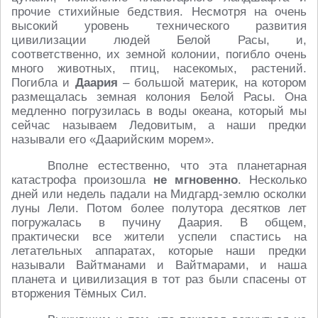
прочие стихийные бедствия. Несмотря на очень
высокий уровень технического развития
цивилизации людей Белой Расы, и,
соответственно, их земной колонии, погибло очень
много животных, птиц, насекомых, растений.
Погибла и
Даария
– большой материк, на котором
размещалась земная колония Белой Расы. Она
медленно погрузилась в воды океана, который мы
сейчас называем Ледовитым, а наши предки
называли его «Даарийским морем».
Вполне естественно, что эта планетарная
катастрофа произошла
не мгновенно
. Несколько
дней или недель падали на Мидгард-землю осколки
луны Лели. Потом более полутора десятков лет
погружалась в пучину Даария. В общем,
практически все жители успели спастись на
летательных аппаратах, которые наши предки
называли Вайтманами и Вайтмарами, и наша
планета и цивилизация в тот раз были спасены от
вторжения Тёмных Сил.