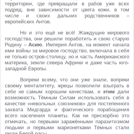
территории, где превращали в рабов уже всех
подряд, вне зависимости от цвета кожи, в том
числе и своих дальних родственников –
европейских Антов.
Но и это ещё не всё! Жаждущие мирового
господства, они решили поработить и свою старую
Родину –
Асию
. Империя Антов, на момент начала
ими войны за мировое господство, включала в себя
не только остров-столицу, но и часть Американского
материка, земли севера Африки и даже часть юго-
западной Европы.
Вопреки всему, что они уже знали, вопреки
своему менталитету, жрецы позволили взыграть в
себе не самым хорошим качествам, и
этим
дали
возможность Тёмным Силам использовать себя в
качестве «невольных союзников» для постепенного
захвата Мидгарда и фактического порабощения
всего населения планеты. Как ни прискорбно это
отмечать, но первыми заражёнными паразитизмом
людьми и первыми марионетками Тёмных стали
люди Белой расы.