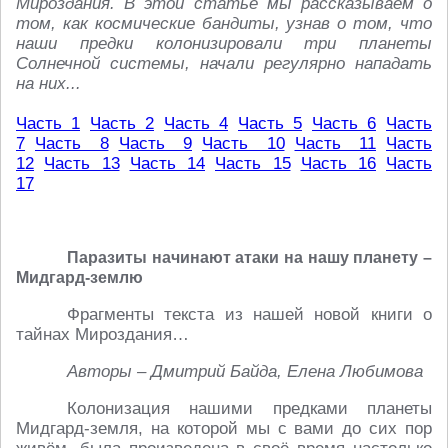
Мироздания. В этой статье мы рассказываем о
том, как космические бандиты, узнав о том, что
наши предки колонизировали три планеты
Солнечной системы, начали регулярно нападать
на них...
Часть 1
Часть 2
Часть 4
Часть 5
Часть 6
Часть
7
Часть 8
Часть 9
Часть 10
Часть 11
Часть
12
Часть 13
Часть 14
Часть 15
Часть 16
Часть
17
Паразиты начинают атаки на нашу планету –
Мидгард-землю
Фрагменты текста из нашей новой книги о
тайнах Мироздания…
Авторы – Дмитрий Байда, Елена Любимова
Колонизация нашими предками планеты
Мидгард-земля, на которой мы с вами до сих пор