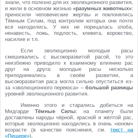
знали, что полезно для их эволюционного развития,
и жили в основном жизнью
«разумных животных»
:
приносили человеческие жертвы и поклонялись
Тёмным Силам, под контролем которых они почти
все находились. У них не порицалась злоба,
ненависть, ложь, подлость, клевета, воровство,
насилие и т.п.
Если эволюционно молодые расы
смешивались с высокоразвитой расой, то это
неизбежно приводило к взаимному влиянию рас
друг на друга: молодые расы несколько
приподнимались в своём развитии, а
высокоразвитая раса могла сильно опуститься из-
за «эволюционного перекоса» –
большой разницы
уровней эволюционного развития.
Именно этого и старались добиться на
Мидгарде
Тёмные Силы
: на планету были
доставлены народы чёрной, красной и жёлтой рас,
которые эволюционно находились в очень «юном»
возрасте (в качестве пояснения, см.
текст на
«Пещере»
).