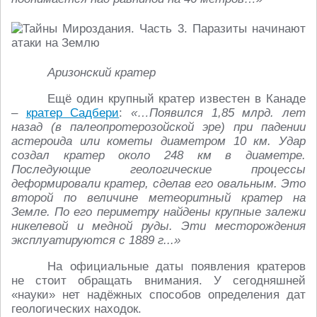
Аризонский кратер
Ещё один крупный кратер известен в Канаде
–
кратер Садбери
:
«…Появился 1,85 млрд. лет
назад (в палеопротерозойской эре) при падении
астероида или кометы диаметром 10 км. Удар
создал кратер около 248 км в диаметре.
Последующие геологические процессы
деформировали кратер, сделав его овальным. Это
второй по величине метеоритный кратер на
Земле. По его периметру найдены крупные залежи
никелевой и медной руды. Эти месторождения
эксплуатируются с 1889 г...»
На официальные даты появления кратеров
не стоит обращать внимания. У сегодняшней
«науки» нет надёжных способов определения дат
геологических находок.