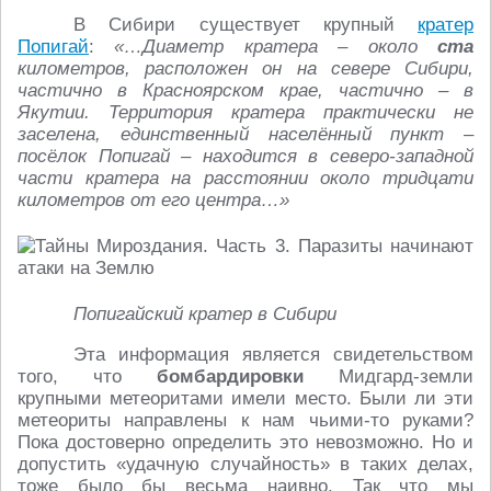
В Сибири существует крупный
кратер
Попигай
:
«…Диаметр кратера – около
ста
километров, расположен он на севере Сибири,
частично в Красноярском крае, частично – в
Якутии. Территория кратера практически не
заселена, единственный населённый пункт –
посёлок Попигай – находится в северо-западной
части кратера на расстоянии около тридцати
километров от его центра…»
Попигайский кратер в Сибири
Эта информация является свидетельством
того, что
бомбардировки
Мидгард-земли
крупными метеоритами имели место. Были ли эти
метеориты направлены к нам чьими-то руками?
Пока достоверно определить это невозможно. Но и
допустить «удачную случайность» в таких делах,
тоже было бы весьма наивно. Так что мы