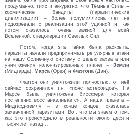
живём, была произведена в своё время настолько
продуманно, тихо и аккуратно, что Тёмные Силы –
космические бандиты (паразитические
цивилизации) – более полумиллиона лет не
подозревали о реализации этой удачной и, как
потом оказалось, очень важной для всей
Вселенной, спецоперации Светлых Сил.
Потом, когда эта тайна была раскрыта,
паразиты начали предпринимать регулярные атаки
на нашу Солнечную систему с целью захвата или
уничтожения колонизированных планет –
Земли
(Мидгарда),
Марса
(Орея) и
Фаэтона
(Дэи).
Фаэтон они уничтожили полностью, от неё
сейчас сохранился т.н. «пояс астероидов». На
Марсе была уничтожена биосфера, которая
постепенно восстанавливается. А наша планета –
Мидгард-земля – в конце концов, оказалась
захваченной паразитами. Вот, что мы знаем о том,
как это происходило в реальности около десяти
тысяч лет назад…