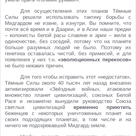
Для осуществления этих планов Тёмные
Силы решили использовать тактику борьбы с
Мидгардом не извне, а изнутри. Вы помните, что
почти всё время и в Даарии, и в Асии наши предки
– колонисты белой расы славяне и арии – жили в
одиночестве, без соседей, потому что на планете
больше разумных людей не было. Поэтому их
генетика оставалась чистой, без примесей, и для
появления у них т.н.
«эволюционных перекосов»
не было никаких причин.
Для того чтобы исправить этот «недостаток»,
Тёмные Силы около 40 тысяч лет назад внезапно
активизировали «Звёздные войны», атаковали
множество планет цивилизаций, союзных Белой
Расе и незаметно вынудили руководство Союза
светлых цивилизаций
временно
приютить
беженцев с некоторых уничтоженных планет на
своих подходящих планетах, в том числе и на
ничего не подозревавшей Мидгард-земле.