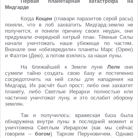
Первая планетарная катастрофа на
Мидгарде
Когда
Кощеи
(главари паразитов серой расы)
поняли, что в лоб захватить Мидгард-землю не
получится, и поняли причину своих неудач, они
придумали очередной хитрый план. Тёмные Силы
начали уничтожать наше убежище по частям.
Вначале они «обезвредили» планеты Марс (Орею)
и Фаэтон (Дею), а потом взялись за наши луны.
На ближайшей к Земле луне
Леле
они
сумели тайно создать свою базу и постепенно
сосредоточить на ней силы для нападения на
Мидгард. Их расчёт был прост: либо они захватят
планету, либо Светлые Иерархи полностью или
частично уничтожат луну, и это ослабит оборону
землян.
Так и получилось: вражеская база была
обнаружена внутри луны в последний момент и
уничтожена Светлым Иерархом (как мы сейчас
говорим –
богом
) Тархом Перуновичем. Однако