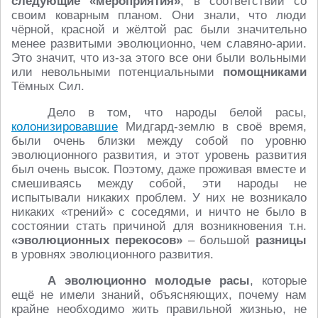
следующие «мероприятия»
, в соответствии со
своим коварным планом. Они знали, что люди
чёрной, красной и жёлтой рас были значительно
менее развитыми эволюционно, чем славяно-арии.
Это значит, что из-за этого все они были вольными
или невольными потенциальными
помощниками
Тёмных Сил.
Дело в том, что народы белой расы,
колонизировавшие
Мидгард-землю в своё время,
были очень близки между собой по уровню
эволюционного развития, и этот уровень развития
был очень высок. Поэтому, даже проживая вместе и
смешиваясь между собой, эти народы не
испытывали никаких проблем. У них не возникало
никаких «трений» с соседями, и ничто не было в
состоянии стать причиной для возникновения т.н.
«эволюционных перекосов»
– большой
разницы
в уровнях эволюционного развития.
А эволюционно молодые расы
, которые
ещё не имели знаний, объясняющих, почему нам
крайне необходимо жить правильной жизнью, не