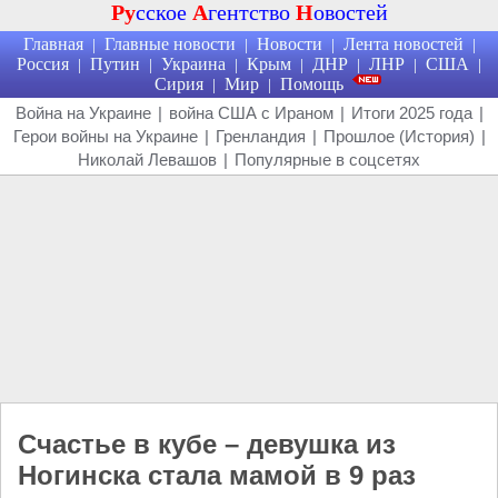
Ру
сское
А
гентство
Н
овостей
Главная
Главные новости
Новости
Лента новостей
|
|
|
|
Россия
Путин
Украина
Крым
ДНР
ЛНР
США
|
|
|
|
|
|
|
Сирия
Мир
Помощь
|
|
Война на Украине
|
война США с Ираном
|
Итоги 2025 года
|
Герои войны на Украине
|
Гренландия
|
Прошлое (История)
|
Николай Левашов
|
Популярные в соцсетях
Счастье в кубе – девушка из
Ногинска стала мамой в 9 раз