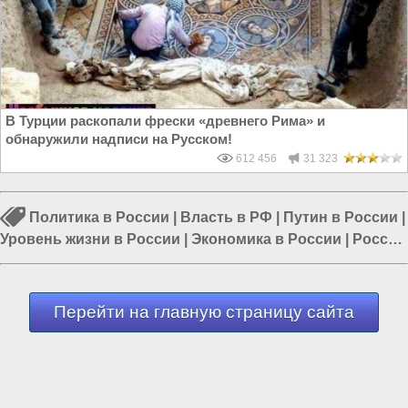
В Турции раскопали фрески «древнего Рима» и
обнаружили надписи на Русском!
612 456
31 323
Политика в России
|
Власть в РФ
|
Путин в России
|
Уровень жизни в России
|
Экономика в России
|
Россия
и Запад
|
Ипотека в России
Перейти на главную страницу сайта