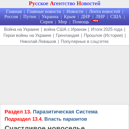
Ру
сское
А
гентство
Н
овостей
Главная
Главные новости
Новости
Лента новостей
|
|
|
|
Россия
Путин
Украина
Крым
ДНР
ЛНР
США
|
|
|
|
|
|
|
Сирия
Мир
Помощь
|
|
Война на Украине
|
война США с Ираном
|
Итоги 2025 года
|
Герои войны на Украине
|
Гренландия
|
Прошлое (История)
|
Николай Левашов
|
Популярные в соцсетях
Раздел 13.
Паразитическая Система
Подраздел 13.4.
Власть паразитов
Счастливое новоселье