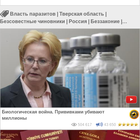
Власть паразитов
|
Тверская область
|
Безсовестные чиновники
|
Россия
|
Беззаконие
|
Цыгане
|
Власть в РФ
Биологическая война. Прививками убивают
миллионы
504 617
43 650