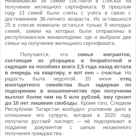
Нижнекамске 38 семей состояли в списках на
получение жилищного сертификата. В прошлом
году 13 семей были сняты с учёта в связи с
достижением 36-летнего возраста. Из оставшихся
25 в списке пожелали остаться только 9 молодых
семей, заявки на которых были отправлены в
республиканское минмолодежи, где и выбрали две
семьи на получение жилищного сертификата.
Получается, что
семья мигрантов,
состоящая из уборщика и безработной и
сидящая на пособиях всего 2,5 года назад встала
в очередь на квартиру, и вот оно – счастье
. Но
радость была недолгой. 20 июня
отец
многодетного семейства был задержан по
подозрению в мошенничестве при получении
выплат более чем на 5 млн рублей, ему грозит
до 10 лет лишения свободы
. Кроме того, Следком
Республики Татарстан возбудил уголовное дело в
отношении его супруги, которая в 2020 году
получила русский паспорт, – её подозревают в
подделке документов с целью незаконного
получения гражданства.