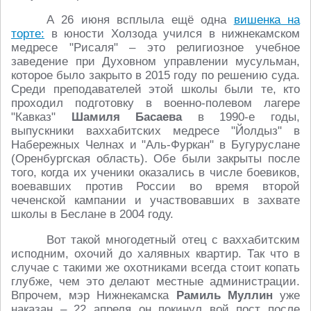
А 26 июня всплыла ещё одна
вишенка на
торте:
в юности Холзода учился в нижнекамском
медресе "Рисаля" – это религиозное учебное
заведение при Духовном управлении мусульман,
которое было закрыто в 2015 году по решению суда.
Среди преподавателей этой школы были те, кто
проходил подготовку в военно-полевом лагере
"Кавказ"
Шамиля Басаева
в 1990-е годы,
выпускники ваххабитских медресе "Йолдыз" в
Набережных Челнах и "Аль-Фуркан" в Бугуруслане
(Оренбургская область). Обе были закрыты после
того, когда их ученики оказались в числе боевиков,
воевавших против России во время второй
чеченской кампании и участвовавших в захвате
школы в Беслане в 2004 году.
Вот такой многодетный отец с ваххабитским
исподним, охочий до халявных квартир. Так что в
случае с такими же охотниками всегда стоит копать
глубже, чем это делают местные администрации.
Впрочем, мэр Нижнекамска
Рамиль Муллин
уже
наказан – 22 апреля он покинул вой пост после