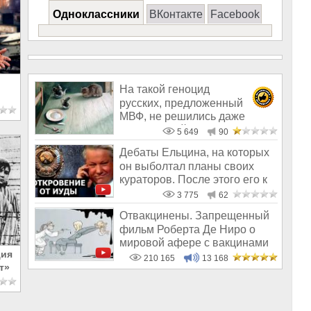
Одноклассники
ВКонтакте
Facebook
На такой геноцид
русских, предложенный
МВФ, не решились даже
Ельцин с Гайдаром
5 649
90
Дебаты Ельцина, на которых
он выболтал планы своих
кураторов. После этого его к
деб
3 775
62
Отвакцинены. Запрещенный
фильм Роберта Де Ниро о
мировой афере с вакцинами
ция
210 165
13 168
т»