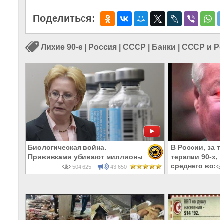
Поделиться:
Лихие 90-е
|
Россия
|
СССР
|
Банки
|
СССР и Р
Биологическая война.
В России, за 
Прививками убивают миллионы
терапии 90-х
среднего воз
504 625
43 650