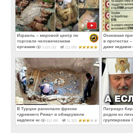
Израиль – мировой центр по
Основная при
торговле человеческими
в протестах –
органами
даже недавне
3 015 152
111 055
В Турции раскопали фрески
Патриарх Кир
«древнего Рима» и обнаружили
родом из лих
надписи на Русском!
группировки 
612 455
31 323