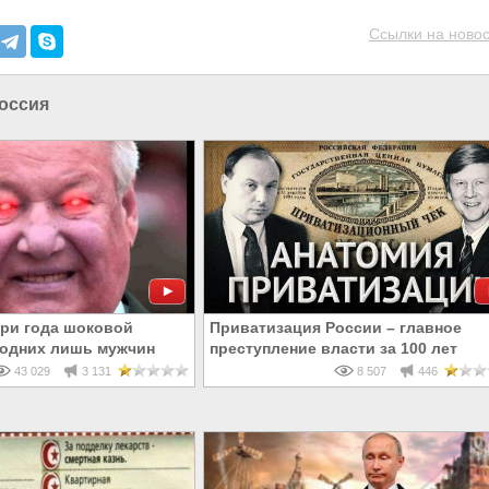
Ссылки на новос
оссия
три года шоковой
Приватизация России – главное
, одних лишь мужчин
преступление власти за 100 лет
раста скончалось 12 млн
43 029
3 131
8 507
446