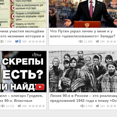
чина участия молодёжи
Что Путин украл лично у меня и у
 это незнание истории и
всего «цивилизованного» Запада?
го прошлого
7 868
389
11 485
296
илл – олигарх Гундяев,
Лихие 90-е в России – это реализа
их 90-х. Властные
предложений 1942 года к плану «Ос
России
13 222
288
3 599
144