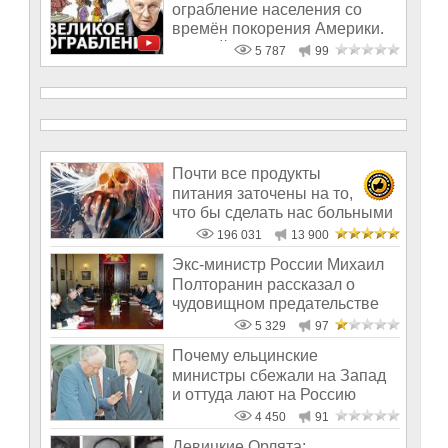
ограбление населения со
времён покорения Америки.
Андрей Фу
5 787
99
Почти все продукты
питания заточены на то,
что бы сделать нас больными
и бесплодным
196 031
13 900
Экс-министр России Михаил
Полторанин рассказал о
чудовищном предательстве
Ельцина
5 329
97
Почему ельцинские
министры сбежали на Запад
и оттуда лают на Россию
4 450
91
Девицкие Орлята: