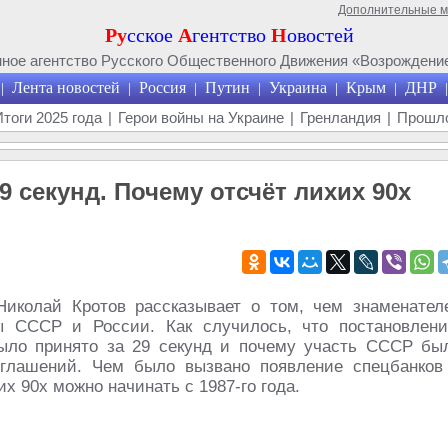
Дополнительные 
Ру
сское
А
гентство
Н
овостей
ое агентство Русского Общественного Движения «Возрождение
Лента новостей
Россия
Путин
Украина
Крым
ДНР
|
|
|
|
|
|
|
Итоги 2025 года
|
Герои войны на Украине
|
Гренландия
|
Прошло
 секунд. Почему отсчёт лихих 90х
Николай Кротов рассказывает о том, чем знаменател
ы СССР и России. Как случилось, что постановлени
ыло принято за 29 секунд и почему участь СССР бы
глашений. Чем было вызвано появление спецбанков
 90х можно начинать с 1987-го года.