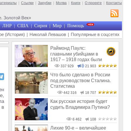
материалы
|
Ссылки
|
Зарубки
|
Молва
|
Книги
|
О проекте
|
Контакты
. Золотой Век»
ЛНР
США
Сирия
Мир
Помощь
|
|
|
|
е (История)
|
Николай Левашов
|
Популярные в соцсетях
Раймонд Паулс:
главными убийцами в
1917 – 1918 годах были
латыши и евреи, а не русс
337 929
21 903
Что было сделано в России
под руководством Сталина.
Статистика
ен
442 316
18 707
е,
ла
Как русская история будет
 в
судить Владимира Путина?
6 462
108
Лихие 90-е – величайшее