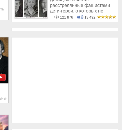
расстрелянные фашистами
ть
дети-герои, о которых не
рассказывают в шк
121 876
13 492