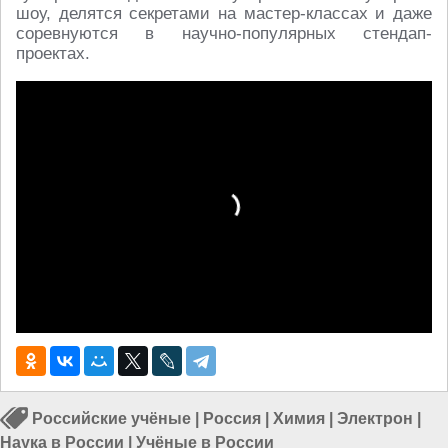
шоу, делятся секретами на мастер-классах и даже
соревнуются в научно-популярных стендап-
проектах.
Российские учёные
|
Россия
|
Химия
|
Электрон
|
Наука в России
|
Учёные в России