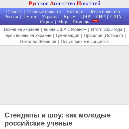
Ру
сское
А
гентство
Н
овостей
Главная
Главные новости
Новости
Лента новостей
|
|
|
|
Россия
Путин
Украина
Крым
ДНР
ЛНР
США
|
|
|
|
|
|
|
Сирия
Мир
Помощь
|
|
Война на Украине
|
война США с Ираном
|
Итоги 2025 года
|
Герои войны на Украине
|
Гренландия
|
Прошлое (История)
|
Николай Левашов
|
Популярные в соцсетях
Стендапы и шоу: как молодые
российские ученые