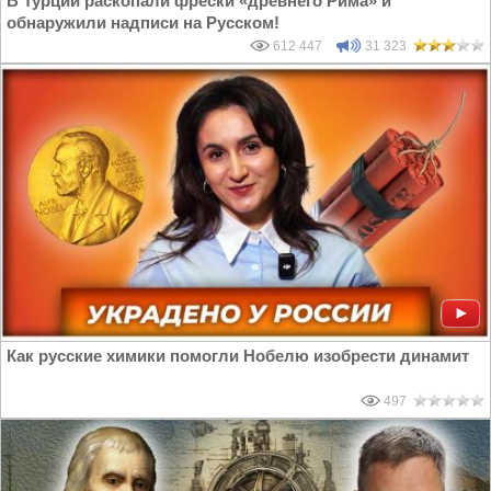
В Турции раскопали фрески «древнего Рима» и
обнаружили надписи на Русском!
612 447
31 323
Как русские химики помогли Нобелю изобрести динамит
497