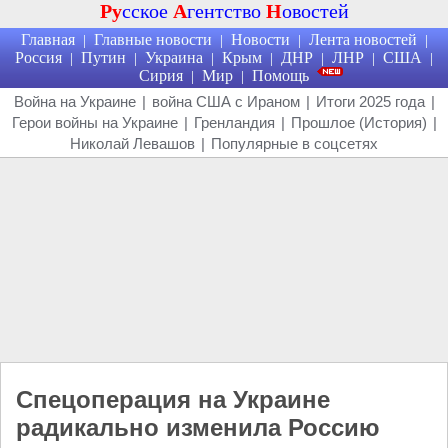
Ру
сское
А
гентство
Н
овостей
Главная
Главные новости
Новости
Лента новостей
|
|
|
|
Россия
Путин
Украина
Крым
ДНР
ЛНР
США
|
|
|
|
|
|
|
Сирия
Мир
Помощь
|
|
Война на Украине
|
война США с Ираном
|
Итоги 2025 года
|
Герои войны на Украине
|
Гренландия
|
Прошлое (История)
|
Николай Левашов
|
Популярные в соцсетях
Спецоперация на Украине
радикально изменила Россию