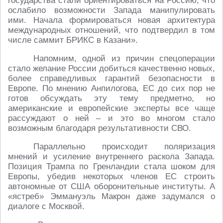
государства стали ориентироваться на Россию, что
ослабило возможности Запада манипулировать
ими. Начала формироваться новая архитектура
международных отношений, что подтвердил в том
числе саммит БРИКС в Казани».
Напомним, одной из причин спецоперации
стало желание России добиться качественно новых,
более справедливых гарантий безопасности в
Европе. По мнению Анпилогова, ЕС до сих пор не
готов обсуждать эту тему предметно, но
американские и европейские эксперты все чаще
рассуждают о ней – и это во многом стало
возможным благодаря результативности СВО.
Параллельно происходит поляризация
мнений и усиление внутреннего раскола Запада.
Позиция Трампа по Гренландии стала шоком для
Европы, убедив некоторых членов ЕС строить
автономные от США оборонительные институты. А
«ястреб» Эммануэль Макрон даже задумался о
диалоге с Москвой.