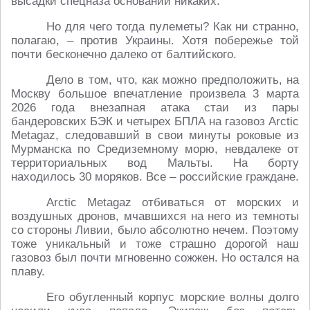
высадки спецназа оснований никаких.
Но для чего тогда пулеметы? Как ни странно,
полагаю, – против Украины. Хотя побережье той
почти бесконечно далеко от балтийского.
Дело в том, что, как можно предположить, на
Москву большое впечатление произвела 3 марта
2026 года внезапная атака стаи из пары
бандеровских БЭК и четырех БПЛА на газовоз Arctic
Metagaz, следовавший в свои минуты роковые из
Мурманска по Средиземному морю, невдалеке от
территориальных вод Мальты. На борту
находилось 30 моряков. Все – российские граждане.
Arctic Metagaz отбиваться от морских и
воздушных дронов, мчавшихся на него из темноты
со стороны Ливии, было абсолютно нечем. Поэтому
тоже уникальный и тоже страшно дорогой наш
газовоз был почти мгновенно сожжен. Но остался на
плаву.
Его обугленный корпус морские волны долго