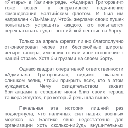
«Янтарь» в Калининграде, «Адмирал Григорович»
тоже вошел в оперативное подчинение
командования Балтийским флотом. И был им
направлен к Ла-Маншу. Чтобы жерлами своих пушек
попытаться устрашить каждого, кто попытается
перехватывать суда с российской нефтью на борту.
Только за апрель фрегат лично благополучно
отконвоировал через эти беспокойные широты
четыре танкера, имевших то или иное отношение к
нашей стране. Хотя бы грузами на своем борту.
Однако квадрат оперативной ответственности
«Адмирала Григоровича», видимо, оказался
слишком велик, чтобы прикрыть всех, кто в этом
нуждается. Чему свидетельством захват
британцами в середине июня близ своих тервод
танкера Smyrtos, про который речь шла выше.
Печальная эта история лишний раз
подчеркнула, что наличных сил наших военных
моряков на Балтике явно недостаточно для
организации хоть сколько-нибудь внушительных