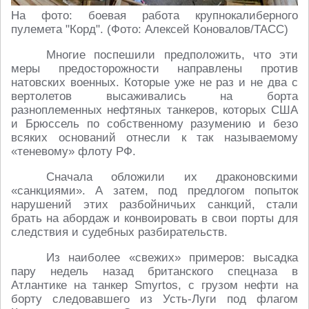
На фото: боевая работа крупнокалиберного
пулемета "Корд". (Фото: Алексей Коновалов/ТАСС)
Многие поспешили предположить, что эти
меры предосторожности направлены против
натовских военных. Которые уже не раз и не два с
вертолетов высаживались на борта
разноплеменных нефтяных танкеров, которых США
и Брюссель по собственному разумению и безо
всяких оснований отнесли к так называемому
«теневому» флоту РФ.
Сначала обложили их драконовскими
«санкциями». А затем, под предлогом попыток
нарушений этих разбойничьих санкций, стали
брать на абордаж и конвоировать в свои порты для
следствия и судебных разбирательств.
Из наиболее «свежих» примеров: высадка
пару недель назад британского спецназа в
Атлантике на танкер Smyrtos, с грузом нефти на
борту следовавшего из Усть-Луги под флагом