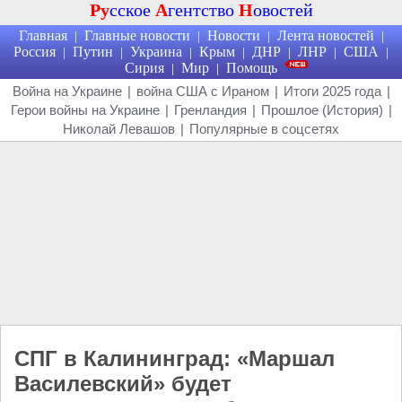
Ру
сское
А
гентство
Н
овостей
Главная
Главные новости
Новости
Лента новостей
|
|
|
|
Россия
Путин
Украина
Крым
ДНР
ЛНР
США
|
|
|
|
|
|
|
Сирия
Мир
Помощь
|
|
Война на Украине
|
война США с Ираном
|
Итоги 2025 года
|
Герои войны на Украине
|
Гренландия
|
Прошлое (История)
|
Николай Левашов
|
Популярные в соцсетях
СПГ в Калининград: «Маршал
Василевский» будет