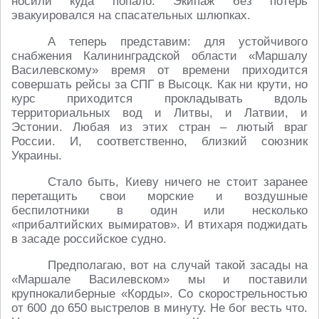
носили куда попало. Экипаж без потерь
эвакуировался на спасательных шлюпках.
А теперь представим: для устойчивого
снабжения Калининградской области «Маршалу
Василевскому» время от времени приходится
совершать рейсы за СПГ в Высоцк. Как ни крути, но
курс приходится прокладывать вдоль
территориальных вод и Литвы, и Латвии, и
Эстонии. Любая из этих стран – лютый враг
России. И, соответственно, близкий союзник
Украины.
Стало быть, Киеву ничего не стоит заранее
перетащить свои морские и воздушные
беспилотники в один или несколько
«прибалтийских вымиратов». И втихаря поджидать
в засаде российское судно.
Предполагаю, вот на случай такой засады на
«Маршале Василевском» мы и поставили
крупнокалиберные «Корды». Со скорострельностью
от 600 до 650 выстрелов в минуту. Не бог весть что.