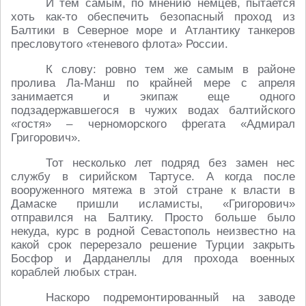
И тем самым, по мнению немцев, пытается
хоть как-то обеспечить безопасный проход из
Балтики в Северное море и Атлантику танкеров
пресловутого «теневого флота» России.
К слову: ровно тем же самым в районе
пролива Ла-Манш по крайней мере с апреля
занимается и экипаж еще одного
подзадержавшегося в чужих водах балтийского
«гостя» – черноморского фрегата «Адмирал
Григорович».
Тот несколько лет подряд без замен нес
службу в сирийском Тартусе. А когда после
вооруженного мятежа в этой стране к власти в
Дамаске пришли исламисты, «Григорович»
отправился на Балтику. Просто больше было
некуда, курс в родной Севастополь неизвестно на
какой срок перерезало решение Турции закрыть
Босфор и Дарданеллы для прохода военных
кораблей любых стран.
Наскоро подремонтированный на заводе