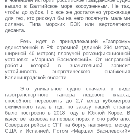
в новейшей истории российское гражданское судно
вышло в Балтийское море вооруженным. Не так,
чтобы до зубов. Но все же достаточно угрожающе
для тех, кто рискнул бы на него посягнуть малыми
силами. Типа морских БЭК или вертолетного
десанта.
Речь идет о принадлежащей «Газпрому»
единственной в РФ огромной (длиной 294 метра,
шириной 46 метров) плавучей регазификационной
установке «Маршал Василевский». От исправной
работы которой в значительной зависит
устойчивость энергетического снабжения
Калининградской области.
Это уникальное судно сначала в виде
газотранспортного танкера ледового класса,
способного перевозить до 2,7 млрд кубометров
сжиженного газа в год, по заказу нашей страны
было построено в 2018 году в Южной Корее. В
качестве газовоза на первых порах и оно работало.
Совершая рейсы с СПГ на борту, например, между
США и Испанией. Потом «Маршал Василевский»