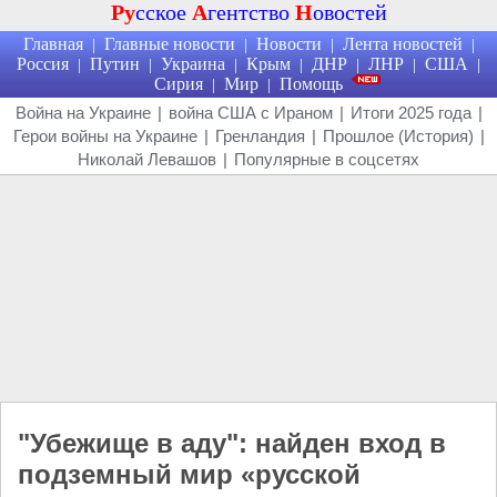
Ру
сское
А
гентство
Н
овостей
Главная
Главные новости
Новости
Лента новостей
|
|
|
|
Россия
Путин
Украина
Крым
ДНР
ЛНР
США
|
|
|
|
|
|
|
Сирия
Мир
Помощь
|
|
Война на Украине
|
война США с Ираном
|
Итоги 2025 года
|
Герои войны на Украине
|
Гренландия
|
Прошлое (История)
|
Николай Левашов
|
Популярные в соцсетях
"Убежище в аду": найден вход в
подземный мир «русской