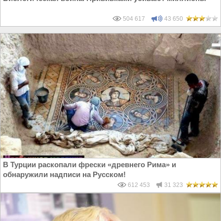
504 617
43 650
В Турции раскопали фрески «древнего Рима» и
обнаружили надписи на Русском!
612 453
31 323