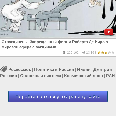
Отвакцинены. Запрещенный фильм Роберта Де Ниро о
мировой афере с вакцинами
210 162
13 168
Роскосмос
|
Политика в России
|
Индия
|
Дмитрий
Рогозин
|
Солнечная система
|
Космический дрон
|
РАН
Перейти на главную страницу сайта