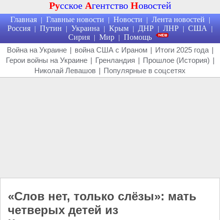
Ру
сское
А
гентство
Н
овостей
Главная
Главные новости
Новости
Лента новостей
|
|
|
|
Россия
Путин
Украина
Крым
ДНР
ЛНР
США
|
|
|
|
|
|
|
Сирия
Мир
Помощь
|
|
Война на Украине
|
война США с Ираном
|
Итоги 2025 года
|
Герои войны на Украине
|
Гренландия
|
Прошлое (История)
|
Николай Левашов
|
Популярные в соцсетях
«Слов нет, только слёзы»: мать
четверых детей из