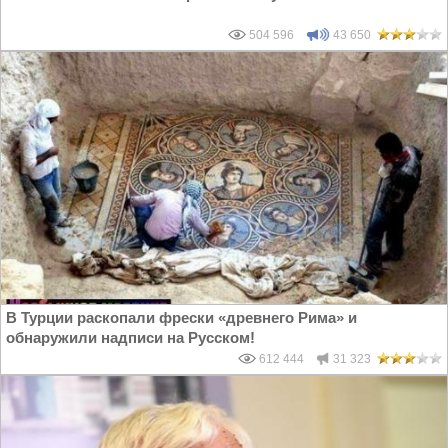
504 596
43 650
В Турции раскопали фрески «древнего Рима» и
обнаружили надписи на Русском!
612 444
31 323