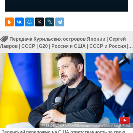
Передача Курильских островов Японии
|
Сергей
Лавров
|
СССР
|
G20
|
Россия и США
|
СССР и Россия
|
СССР и США
|
Россия и Запад
Зеленский переложил на США ответственность за свою