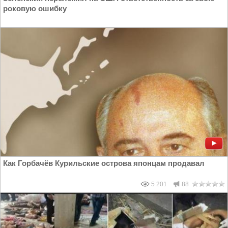
роковую ошибку
Как Горбачёв Курильские острова японцам продавал
5 201
88