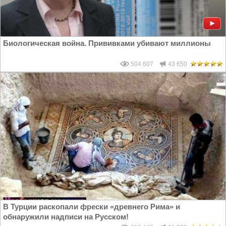
Биологическая война. Прививками убивают миллионы
504 607
43 650
В Турции раскопали фрески «древнего Рима» и
обнаружили надписи на Русском!