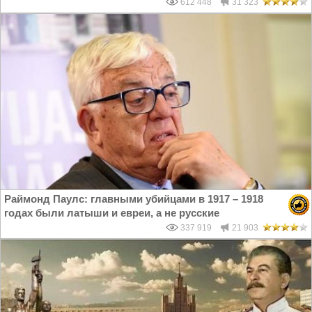
612 448
31 323
Раймонд Паулс: главными убийцами в 1917 – 1918
годах были латыши и евреи, а не русские
337 919
21 903