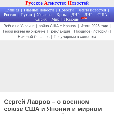
Ру
сское
А
гентство
Н
овостей
Главная
Главные новости
Новости
Лента новостей
|
|
|
|
Россия
Путин
Украина
Крым
ДНР
ЛНР
США
|
|
|
|
|
|
|
Сирия
Мир
Помощь
|
|
Война на Украине
|
война США с Ираном
|
Итоги 2025 года
|
Герои войны на Украине
|
Гренландия
|
Прошлое (История)
|
Николай Левашов
|
Популярные в соцсетях
Сергей Лавров – о военном
союзе США и Японии и мирном