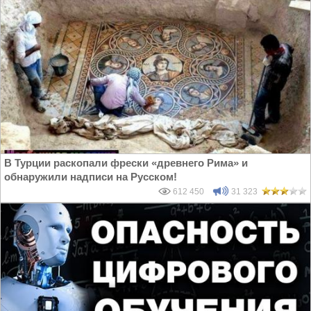
В Турции раскопали фрески «древнего Рима» и
обнаружили надписи на Русском!
612 450
31 323