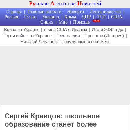
Ру
сское
А
гентство
Н
овостей
Главная
Главные новости
Новости
Лента новостей
|
|
|
|
Россия
Путин
Украина
Крым
ДНР
ЛНР
США
|
|
|
|
|
|
|
Сирия
Мир
Помощь
|
|
Война на Украине
|
война США с Ираном
|
Итоги 2025 года
|
Герои войны на Украине
|
Гренландия
|
Прошлое (История)
|
Николай Левашов
|
Популярные в соцсетях
Сергей Кравцов: школьное
образование станет более