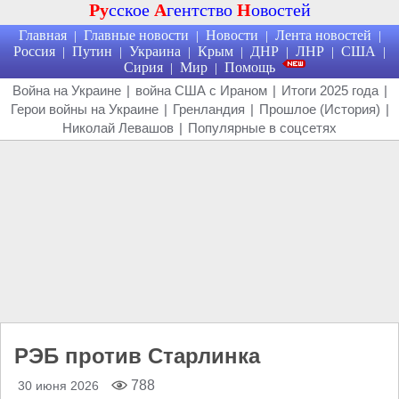
Ру
сское
А
гентство
Н
овостей
Главная
Главные новости
Новости
Лента новостей
|
|
|
|
Россия
Путин
Украина
Крым
ДНР
ЛНР
США
|
|
|
|
|
|
|
Сирия
Мир
Помощь
|
|
Война на Украине
|
война США с Ираном
|
Итоги 2025 года
|
Герои войны на Украине
|
Гренландия
|
Прошлое (История)
|
Николай Левашов
|
Популярные в соцсетях
РЭБ против Старлинка
788
30 июня 2026