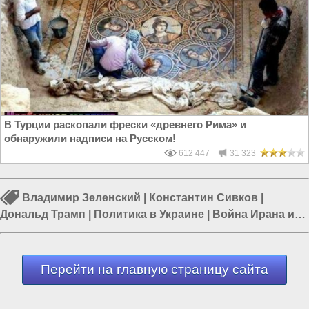
В Турции раскопали фрески «древнего Рима» и
обнаружили надписи на Русском!
612 447
31 323
Владимир Зеленский
|
Константин Сивков
|
Дональд Трамп
|
Политика в Украине
|
Война Ирана и
Израиля
|
Армия России
|
Армия Украины
Перейти на главную страницу сайта