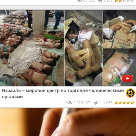
41 702
1 392
Израиль – мировой центр по торговле человеческими
органами
3 015 127
111 055