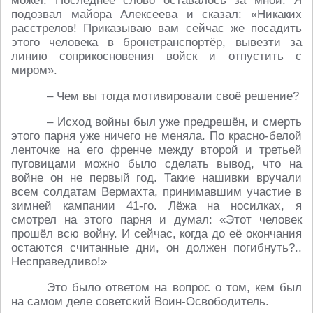
может. Последнее слово оставалось за мной. Я
подозвал майора Алексеева и сказал: «Никаких
расстрелов! Приказываю вам сейчас же посадить
этого человека в бронетранспортёр, вывезти за
линию соприкосновения войск и отпустить с
миром».
– Чем вы тогда мотивировали своё решение?
– Исход войны был уже предрешён, и смерть
этого парня уже ничего не меняла. По красно-белой
ленточке на его френче между второй и третьей
пуговицами можно было сделать вывод, что на
войне он не первый год. Такие нашивки вручали
всем солдатам Вермахта, принимавшим участие в
зимней кампании 41-го. Лёжа на носилках, я
смотрел на этого парня и думал: «Этот человек
прошёл всю войну. И сейчас, когда до её окончания
остаются считанные дни, он должен погибнуть?..
Несправедливо!»
Это было ответом на вопрос о том, кем был
на самом деле советский Воин-Освободитель.