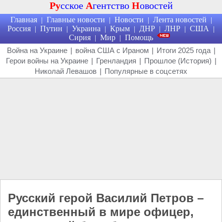
Ру
сское
А
гентство
Н
овостей
Главная
Главные новости
Новости
Лента новостей
|
|
|
|
Россия
Путин
Украина
Крым
ДНР
ЛНР
США
|
|
|
|
|
|
|
Сирия
Мир
Помощь
|
|
Война на Украине
|
война США с Ираном
|
Итоги 2025 года
|
Герои войны на Украине
|
Гренландия
|
Прошлое (История)
|
Николай Левашов
|
Популярные в соцсетях
Русский герой Василий Петров –
единственный в мире офицер,