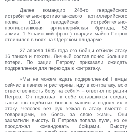
Далее командир 248-го гвардейского
истребительно-противотанкового артиллерийского
полка (11-я гвардейская истребительно-
противотанковая артиллерийская бригада, 52
армия, 1 Украинский фронт) гвардии майор Петров
отличился в боях на Одерском плцдарме.
27 апреля 1945 года его бойцы отбили атаку
16 танков и пехоты. Личный состав понёс большие
потери. По рации Петрову приказали ожидать
подкрепления для перехода в контратаку.
«Мы не можем ждать подкрепления! Немцы
сейчас в панике и растеряны, иду в контратаку, всю
ответственность беру на себя!» – ответил по рации
Петров. Он подозвал к себе оставшихся солдат,
танкистов подбитых боевых машин и поднял их в
атаку. Человек без рук бежал в атаку вместе с
товарищами, не боясь за свою жизнь. Они
захватили высоту. В Петрова попала пуля, но он
продолжал командовать бойцами. Высоту