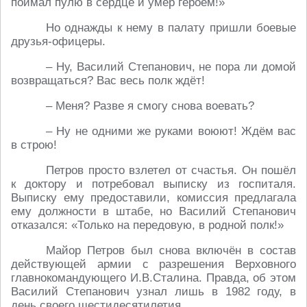
поймал пулю в сердце и умер героем!»
Но однажды к нему в палату пришли боевые
друзья-офицеры.
– Ну, Василий Степанович, не пора ли домой
возвращаться? Вас весь полк ждёт!
– Меня? Разве я смогу снова воевать?
– Ну не одними же руками воюют! Ждём вас
в строю!
Петров просто взлетел от счастья. Он пошёл
к доктору и потребовал выписку из госпиталя.
Выписку ему предоставили, комиссия предлагала
ему должности в штабе, но Василий Степанович
отказался: «Только на передовую, в родной полк!»
Майор Петров был снова включён в состав
действующей армии с разрешения Верховного
главнокомандующего И.В.Сталина. Правда, об этом
Василий Степанович узнал лишь в 1982 году, в
день своего шестидесятилетия.