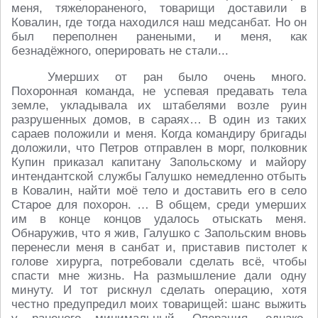
меня, тяжелораненого, товарищи доставили в
Ковалин, где тогда находился наш медсанбат. Но он
был переполнен ранеными, и меня, как
безнадёжного, оперировать не стали...
Умерших от ран было очень много.
Похоронная команда, не успевая предавать тела
земле, укладывала их штабелями возле руин
разрушенных домов, в сараях… В один из таких
сараев положили и меня. Когда командиру бригады
доложили, что Петров отправлен в морг, полковник
Купин приказал капитану Запольскому и майору
интендантской службы Галушко немедленно отбыть
в Ковалин, найти моё тело и доставить его в село
Старое для похорон. … В общем, среди умерших
им в конце концов удалось отыскать меня.
Обнаружив, что я жив, Галушко с Запольским вновь
перенесли меня в санбат и, приставив пистолет к
голове хирурга, потребовали сделать всё, чтобы
спасти мне жизнь. На размышление дали одну
минуту. И тот рискнул сделать операцию, хотя
честно предупредил моих товарищей: шанс выжить