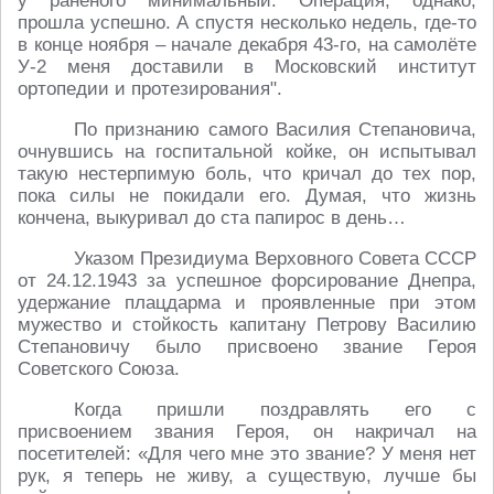
у раненого минимальный. Операция, однако,
прошла успешно. А спустя несколько недель, где-то
в конце ноября – начале декабря 43-го, на самолёте
У-2 меня доставили в Московский институт
ортопедии и протезирования".
По признанию самого Василия Степановича,
очнувшись на госпитальной койке, он испытывал
такую нестерпимую боль, что кричал до тех пор,
пока силы не покидали его. Думая, что жизнь
кончена, выкуривал до ста папирос в день…
Указом Президиума Верховного Совета СССР
от 24.12.1943 за успешное форсирование Днепра,
удержание плацдарма и проявленные при этом
мужество и стойкость капитану Петрову Василию
Степановичу было присвоено звание Героя
Советского Союза.
Когда пришли поздравлять его с
присвоением звания Героя, он накричал на
посетителей: «Для чего мне это звание? У меня нет
рук, я теперь не живу, а существую, лучше бы