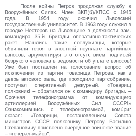
После войны Петров продолжал службу в
Вооружённых Силах. Член ВКП(б)/КПСС с 1945
года. В 1954 году окончил Львовский
государственный университет. В 1963 году служил в
городке Нестеров на Львовщине в должности зам.
командира 35-й бригады оперативно-тактических
ракет. Нашлись такие сослуживцы, которые
обвинили героя в злостной неуплате партийных
взносов, аргументируя это отсутствием подписей
безрукого человека в ведомости об уплате взносов!
Уже был поставлен на голосование вопрос об
исключении из партии товарища Петрова, как в
дверь актового зала, где проходило партсобрание,
постучал оперативный дежурный. «Товарищ
полковник! – обратился он к командиру бригады. –
Срочная телефонограмма от командующего
артиллерией Вооружённых Сил СССР!»
Ознакомившись с телефонограммой, комбриг
сказал: «Товарищи, постановлением Совета
министров СССР полковнику Петрову Василию
Степановичу присвоено очередное воинское звание
– »генерал-майор".