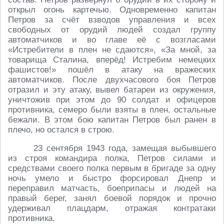
открыл огонь картечью. Одновременно капитан
Петров за счёт взводов управления и всех
свободных от орудий людей создал группу
автоматчиков и во главе её с возгласами
«Истребители в плен не сдаются», «За мной, за
товарища Сталина, вперёд! Истребим немецких
фашистов!» пошёл в атаку на вражеских
автоматчиков. После двухчасового боя Петров
отразил и эту атаку, вывел батареи из окружения,
уничтожив при этом до 90 солдат и офицеров
противника, семеро были взяты в плен, остальные
бежали. В этом бою капитан Петров был ранен в
плечо, но остался в строю.
23 сентября 1943 года, замещая выбывшего
из строя командира полка, Петров силами и
средствами своего полка первым в бригаде за одну
ночь умело и быстро форсировал Днепр и
переправил матчасть, боеприпасы и людей на
правый берег, занял боевой порядок и прочно
удерживал плацдарм, отражая контратаки
противника.