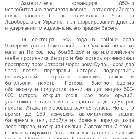
Заместитель командира 1850-го
истребительно-противотанкового артиллерийского
полка капитан Петров отличился в боях на
Левобережной Украине, при форсировании Днепра
и удержании плацдарма на его правом берегу.
14 сентября 1943 года в районе села
Чеберяки (ныне Роменский р-н Сумской области)
капитан Петров под бомбёжкой и артиллерийским
огнём противника быстро и без потерь организовал
переправу трёх батарей через реку Сула. Через два
часа после переправы батареи подверглись
неожиданной контратаке немецких танков и
батальона пехоты. Петров, быстро оценив
обстановку и подпустив танки на дистанцию 500-
600 метров, открыл огонь изо всех орудий,
уничтожив 7 танков из тринадцати и до двух рот
пехоты. Атака гитлеровцев захлебнулась. Но в это
время до 150 немецких автоматчиков зашли
батареям в тыл, обойдя их боевые порядки из-за
леса справа, и открыли сильный автоматный огонь,
стремясь окружить батареи и взять в плен личный
состав. Петров развернул 6 орудий в их сторону и