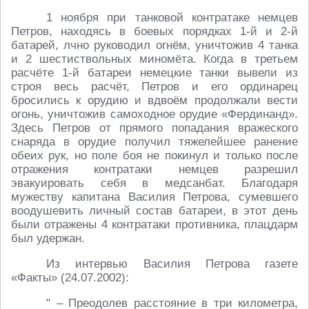
1 ноября при танковой контратаке немцев
Петров, находясь в боевых порядках 1-й и 2-й
батарей, лчно руководил огнём, уничтожив 4 танка
и 2 шестиствольных миномёта. Когда в третьем
расчёте 1-й батареи немецкие танки вывели из
строя весь расчёт, Петров и его ординарец
бросились к орудию и вдвоём продолжали вести
огонь, уничтожив самоходное орудие «Фердинанд».
Здесь Петров от прямого попадания вражеского
снаряда в орудие получил тяжелейшее ранение
обеих рук, но поле боя не покинул и только после
отражения контратаки немцев разрешил
эвакуировать себя в медсанбат. Благодаря
мужеству капитана Василия Петрова, сумевшего
воодушевить личный состав батареи, в этот день
были отражены 4 контратаки противника, плацдарм
был удержан.
Из интервью Василия Петрова газете
«Факты» (24.07.2002):
" – Преодолев расстояние в три километра,