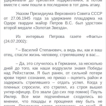
удерживали до прибытия подкрепления, а потом
вместе с ним пошли в последнюю в тот день атаку.
Указом Президиума Верховного Совета СССР
от 27.06.1945 года за удержание плацдарма на
Одере гвардии майор Петров В.С. был удостоен
второй медали «Золотая Звезда».
Из интервью Петрова газете «Факты»
(24.07.2002):
" – Василий Степанович, а ведь вы, как и ваш
отец, спасли жизнь человеку, стрелявшему в вас...
– Да, это случилось в Германии, за несколько
дней до того, как наши водрузили знамя Победы
над Рейхстагом. Я был ранен, от сильной потери
крови терял сознание, но приказ – оцепить район и
задержать стрелявшего – отдать успел. Когда у
пленных спросили, кто стрелял, из строя вышел
унтер-офицер. Его звали (до сих пор помню) Пауль
Имлер. Все мои подчинённые сходились во
мнении, что пощады и прощения ему быть не