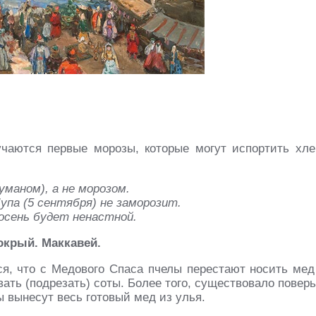
учаются первые морозы, которые могут испортить хле
уманом), а не морозом.
упа (5 сентября) не заморозит.
 осень будет ненастной.
окрый. Маккавей.
я, что с Медового Спаса пчелы перестают носить мед
ать (подрезать) соты. Более того, существовало поверь
лы вынесут весь готовый мед из улья.