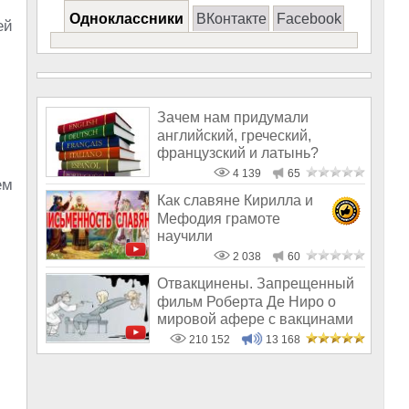
Одноклассники
ВКонтакте
Facebook
ей
Зачем нам придумали
английский, греческий,
французский и латынь?
4 139
65
ем
Как славяне Кирилла и
Мефодия грамоте
научили
2 038
60
Отвакцинены. Запрещенный
фильм Роберта Де Ниро о
мировой афере с вакцинами
210 152
13 168