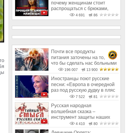
почему женщинам стоит
распрощаться с брюками,
шортами и со все
4 691
86
Почти все продукты
питания заточены на то,
то
что бы сделать нас больными
бя
и бесплодным
196 007
13 900
ды
Иностранцы поют русские
песни: «Европа в очередной
раз под русскую дудку в пляс
пош
7 522
81
Русская народная
волшебная сказка –
инструмент защиты наших
предков
4 410
80
Девицкие Орлята: