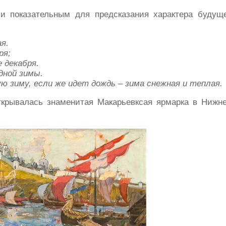
и показательным для предсказания характера будущ
я.
ря;
е декабря.
дной зимы.
 зиму, если же идет дождь – зима снежная и теплая.
открывалась знаменитая Макарьевксая ярмарка в Нижн