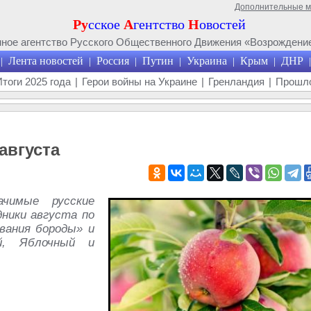
Дополнительные 
Ру
сское
А
гентство
Н
овостей
ое агентство Русского Общественного Движения «Возрождение
Лента новостей
Россия
Путин
Украина
Крым
ДНР
|
|
|
|
|
|
|
Итоги 2025 года
|
Герои войны на Украине
|
Гренландия
|
Прошло
августа
чимые русские
ники августа по
вания бороды» и
й, Яблочный и