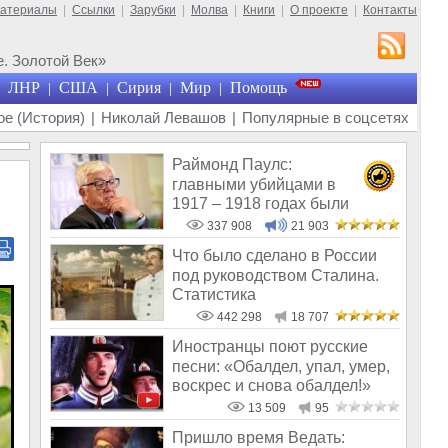
материалы
|
Ссылки
|
Зарубки
|
Молва
|
Книги
|
О проекте
|
Контакты
. Золотой Век»
ЛНР
США
Сирия
Мир
Помощь
|
|
|
|
е (История)
|
Николай Левашов
|
Популярные в соцсетях
Раймонд Паулс:
главными убийцами в
1917 – 1918 годах были
латыши и евреи, а не русс
337 908
21 903
Что было сделано в России
под руководством Сталина.
Статистика
442 298
18 707
Иностранцы поют русские
песни: «Обалдел, упал, умер,
воскрес и снова обалдел!»
13 509
95
Пришло время Ведать: