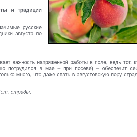
еты и традиции
начимые русские
ники августа по
вает важность напряженной работы в поле, ведь тот, к
ошо потрудился в мае – при посеве) – обеспечит се
олько много, что даже спать в августовскую пору стра
бот, страды.