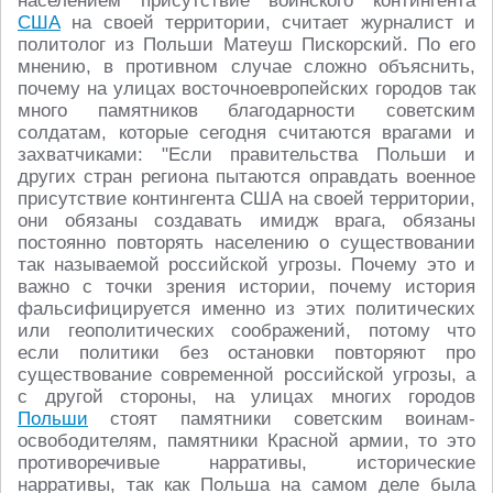
населением присутствие воинского контингента
США
на своей территории, считает журналист и
политолог из Польши Матеуш Пискорский. По его
мнению, в противном случае сложно объяснить,
почему на улицах восточноевропейских городов так
много памятников благодарности советским
солдатам, которые сегодня считаются врагами и
захватчиками: "Если правительства Польши и
других стран региона пытаются оправдать военное
присутствие контингента США на своей территории,
они обязаны создавать имидж врага, обязаны
постоянно повторять населению о существовании
так называемой российской угрозы. Почему это и
важно с точки зрения истории, почему история
фальсифицируется именно из этих политических
или геополитических соображений, потому что
если политики без остановки повторяют про
существование современной российской угрозы, а
с другой стороны, на улицах многих городов
Польши
стоят памятники советским воинам-
освободителям, памятники Красной армии, то это
противоречивые нарративы, исторические
нарративы, так как Польша на самом деле была