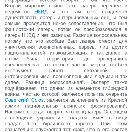
Второй мировой войны этот лагерь перешёл в
ведомство
НКВД
и что там тоже продолжал
существовать лагерь интернированных лиц, и тем
самым проводится некое сопоставление, что был
фашистский лагерь, потом он преобразовался в
лагерь НКВД и нет разницы. Разница колоссальная,
потому что это вообще был лагерь смерти для
уничтожения военнопленных, евреев, лиц других
национальностей, инакомыслящих и так далее, а
потом была территория, где проверялись
военнопленные, это не был лагерь смерти, это был
инструмент работы, связанной с
интернированными, военнопленными людьми и так
далее. Разница колоссальная". Эксперт также
подчёркивает, что одним из элементов гибридной
войны, частью которой является попытка очернить
Советский Союз
, является вычленение из Красной
армии национальных воинских формирований.
Например, когда говорят, что концлагерь Освенцим
освободили украинские солдаты, имея в виду
солдат 1-го Украинского фронта. При этом
сознательно опускается тот факт, что в его состав