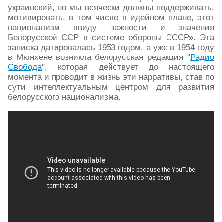
украинский, но мы всячески должны поддерживать,
мотивировать, в том числе в идейном плане, этот
национализм ввиду важности и значения
Белорусской ССР в системе обороны СССР». Эта
записка датировалась 1953 годом, а уже в 1954 году
в Мюнхене возникла белорусская редакция "
Радио
Свобода
", которая действует до настоящего
момента и проводит в жизнь эти нарративы, став по
сути интеллектуальным центром для развития
белорусского национализма.