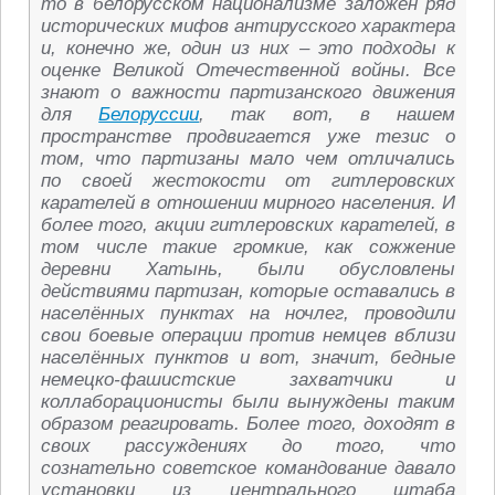
то в белорусском национализме заложен ряд
исторических мифов антирусского характера
и, конечно же, один из них – это подходы к
оценке Великой Отечественной войны. Все
знают о важности партизанского движения
для
Белоруссии
, так вот, в нашем
пространстве продвигается уже тезис о
том, что партизаны мало чем отличались
по своей жестокости от гитлеровских
карателей в отношении мирного населения. И
более того, акции гитлеровских карателей, в
том числе такие громкие, как сожжение
деревни Хатынь, были обусловлены
действиями партизан, которые оставались в
населённых пунктах на ночлег, проводили
свои боевые операции против немцев вблизи
населённых пунктов и вот, значит, бедные
немецко-фашистские захватчики и
коллаборационисты были вынуждены таким
образом реагировать. Более того, доходят в
своих рассуждениях до того, что
сознательно советское командование давало
установки из центрального штаба