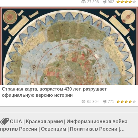
27 306
902
Странная карта, возрастом 430 лет, разрушает
официальную версию истории
65 304
771
США
|
Красная армия
|
Информационная война
против России
|
Освенцим
|
Политика в России
|
Россия и США
|
Россия и ЕС