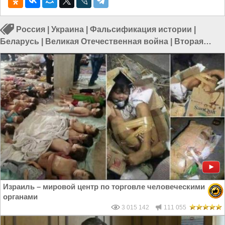
Россия
|
Украина
|
Фальсификация истории
|
Беларусь
|
Великая Отечественная война
|
Вторая
мировая война
|
Польша
|
СССР
Израиль – мировой центр по торговле человеческими
органами
3 015 142
111 055