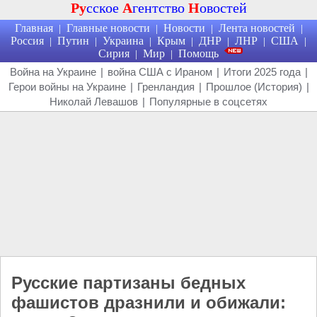
Ру
сское
А
гентство
Н
овостей
Главная
Главные новости
Новости
Лента новостей
|
|
|
|
Россия
Путин
Украина
Крым
ДНР
ЛНР
США
|
|
|
|
|
|
|
Сирия
Мир
Помощь
|
|
Война на Украине
|
война США с Ираном
|
Итоги 2025 года
|
Герои войны на Украине
|
Гренландия
|
Прошлое (История)
|
Николай Левашов
|
Популярные в соцсетях
Русские партизаны бедных
фашистов дразнили и обижали: