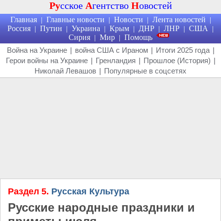
Ру
сское
А
гентство
Н
овостей
Главная
Главные новости
Новости
Лента новостей
|
|
|
|
Россия
Путин
Украина
Крым
ДНР
ЛНР
США
|
|
|
|
|
|
|
Сирия
Мир
Помощь
|
|
Война на Украине
|
война США с Ираном
|
Итоги 2025 года
|
Герои войны на Украине
|
Гренландия
|
Прошлое (История)
|
Николай Левашов
|
Популярные в соцсетях
Раздел 5.
Русская Культура
Русские народные праздники и