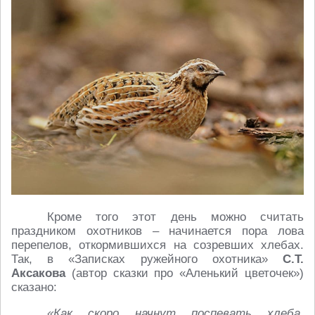
Кроме того этот день можно считать
праздником охотников – начинается пора лова
перепелов, откормившихся на созревших хлебах.
Так, в «Записках ружейного охотника»
С.Т.
Аксакова
(автор сказки про «Аленький цветочек»)
сказано:
«Как скоро начнут поспевать хлеба,