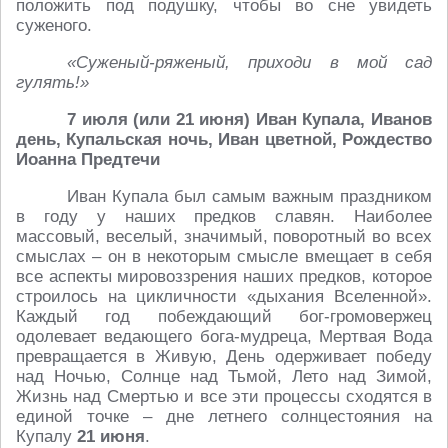
положить под подушку, чтобы во сне увидеть
суженого.
«Суженый-ряженый, приходи в мой сад
гулять!»
7 июля (или 21 июня) Иван Купала, Иванов
день, Купальская ночь, Иван цветной, Рождество
Иоанна Предтечи
Иван Купала был самым важным праздником
в году у наших предков славян. Наиболее
массовый, веселый, значимый, поворотный во всех
смыслах – он в некоторым смысле вмещает в себя
все аспекты мировоззрения наших предков, которое
строилось на цикличности «дыхания Вселенной».
Каждый год побеждающий бог-громовержец
одолевает ведающего бога-мудреца, Мертвая Вода
превращается в Живую, День одерживает победу
над Ночью, Солнце над Тьмой, Лето над Зимой,
Жизнь над Смертью и все эти процессы сходятся в
единой точке – дне летнего солнцестояния на
Купалу
21 июня
.