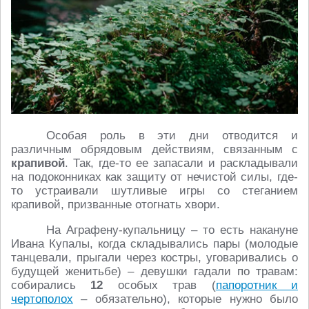
Особая роль в эти дни отводится и
различным обрядовым действиям, связанным с
крапивой
. Так, где-то ее запасали и раскладывали
на подоконниках как защиту от нечистой силы, где-
то устраивали шутливые игры со стеганием
крапивой, призванные отогнать хвори.
На Аграфену-купальницу – то есть накануне
Ивана Купалы, когда складывались пары (молодые
танцевали, прыгали через костры, уговаривались о
будущей женитьбе) – девушки гадали по травам:
собирались
12
особых трав (
папоротник и
чертополох
– обязательно), которые нужно было