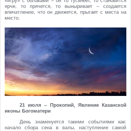
«игру» с облаками – он то тускнеет, то становится
ярче, то прячется, то выныривает – создается
впечатление, что он движется, прыгает с места на
место.
21 июля – Прокопий, Явление Казанской
иконы Богоматери
День знаменуется такими событиями как:
начало сбора сена в валы, наступление самой