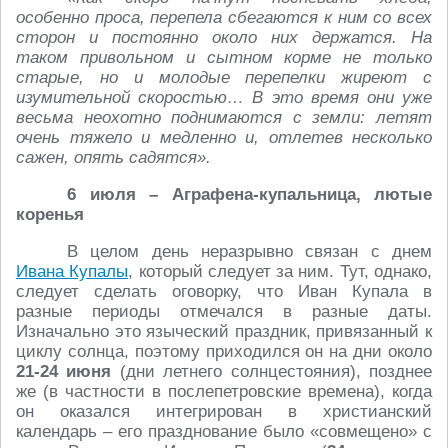
особенно проса, перепела сбегаются к ним со всех
сторон и постоянно около них держатся. На
таком привольном и сытном корме не только
старые, но и молодые перепелки жиреют с
изумительной скоростью… В это время они уже
весьма неохотно поднимаются с земли: летят
очень тяжело и медленно и, отлетев несколько
сажен, опять садятся».
6 июля – Аграфена-купальница, лютые
коренья
В целом день неразрывно связан с днем
Ивана Купалы
, который следует за ним. Тут, однако,
следует сделать оговорку, что Иван Купала в
разные периоды отмечался в разные даты.
Изначально это языческий праздник, привязанный к
циклу солнца, поэтому приходился он на дни около
21-24 июня
(дни летнего солнцестояния), позднее
же (в частности в послепетровские времена), когда
он оказался интегрирован в христианский
календарь – его празднование было «совмещено» с