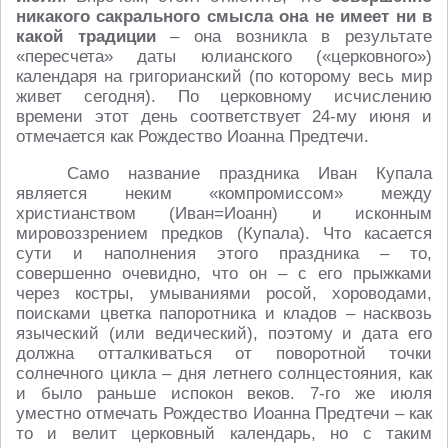
никакого сакрального смысла она не имеет ни в
какой традиции
– она возникла в результате
«пересчета» даты юлианского («церковного»)
календаря на григорианский (по которому весь мир
живет сегодня). По церковному исчислению
времени этот день соответствует 24-му июня и
отмечается как Рождество Иоанна Предтечи.
Само название праздника Иван Купала
является неким «компромиссом» между
христианством (Иван=Иоанн) и исконным
мировоззрением предков (Купала). Что касается
сути и наполнения этого праздника – то,
совершенно очевидно, что он – с его прыжками
через костры, умываниями росой, хороводами,
поисками цветка папоротника и кладов – насквозь
языческий (или ведический), поэтому и дата его
должна отталкиваться от поворотной точки
солнечного цикла – дня летнего солнцестояния, как
и было раньше испокон веков. 7-го же июля
уместно отмечать Рождество Иоанна Предтечи – как
то и велит церковный календарь, но с таким