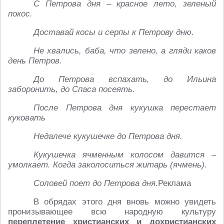
С Петрова дня – красное лето, зеленый
покос.
Доставай косы и серпы к Петрову дню.
Не хвались, баба, что зелено, а гляди каков
день Петров.
До Петрова вспахать, до Ильина
заборонить, до Спаса посеять.
После Петрова дня кукушка перестает
куковать
Недалече кукушечке до Петрова дня.
Кукушечка ячменным колосом давится –
умолкает. Когда заколоситься житарь (ячмень).
Соловей поет до Петрова дня.
Реклама
В обрядах этого дня вновь можно увидеть
пронизывающее всю народную культуру
переплетение христианских и дохристианских