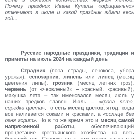
Почему праздник Ивана Купалы «официально»
отмечают в июле и какой праздник ждали весь
год...
Русские народные праздники, традиции и
приметы на июль 2024 на каждый день
Страдник
(пора страды, сенокоса, убора
урожая),
сенозарник, липень
или
липец
(месяц
цветения липы),
грозник
(месяц летних гроз),
червень
(от «червленый» – красный, красивый),
макушка лета – так именовался месяц июль у
наших предков славян. Июль –
«краса лета,
середка цвета»
, то
есть месяц цветов, ягод
, когда
все наливается соками и красками, а
«солнце без
огня горит»
. Но в то же время это и
месяц самой
напряженной работы
, обеспечивающий
процветание крестьянского хозяйства на весь
будущий год. Сравниться с ним может разве что