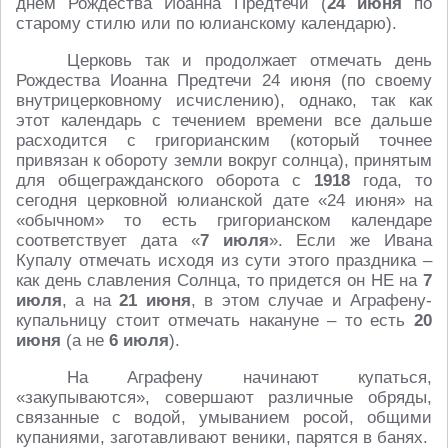
днем Рождества Иоанна Предтечи (
24 июня
по
старому стилю или по юлианскому календарю).
Церковь так и продолжает отмечать день
Рождества Иоанна Предтечи 24 июня (по своему
внутрицерковному исчислению), однако, так как
этот календарь с течением времени все дальше
расходится с григорианским (который точнее
привязан к обороту земли вокруг солнца), принятым
для общегражданского оборота с
1918
года, то
сегодня церковной юлианской дате «24 июня» на
«обычном» то есть григорианском календаре
соответствует дата «
7 июля
». Если же Ивана
Купалу отмечать исходя из сути этого праздника –
как день славления Солнца, то придется он НЕ на
7
июля
, а на
21 июня
, в этом случае и Аграфену-
купальницу стоит отмечать накануне – то есть
20
июня
(а не
6 июля
).
На Аграфену начинают купаться,
«закупываются», совершают различные обряды,
связанные с водой, умыванием росой, общими
купаниями, заготавливают веники, парятся в банях.