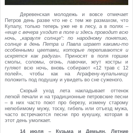
Деревенская молодежь и вовсе отмечает
Петров день разве что не с тем же размахом, что
Купалу, только теперь уже не в лесу, а в полях –
«еще с вечера уходит в поле и здесь проводит всю
ночь, „карауля солнце“: по народному понятию,
солнце в день Петра и Павла играет какими-то
особенными цветами, которые переливаются и
искрятся как радуга».
Приносят в поля горшки
смолы, соломы, огонь, лавочки, жгут костры и
гуляют всю ночь, вновь собирают «12 трав с 12
полей», чтобы как на Аграфену-купальницу
положить под подушку и увидеть во сне суженого.
Скорый уход лета накладывает оттенок
легкой печали и на традиционные петровские песни
– в них часто поют про березу, измену старому
нелюбимому мужу, тоску, гибель или отъезд мужа,
часто встречаются песни про кукушку, которая в
этот день умолкает.
14 июля – Кузьма и Демьян. Летние