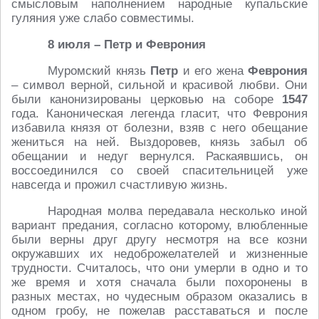
смысловым наполнением народные купальские
гуляния уже слабо совместимы.
8 июля – Петр и Феврония
Муромский князь
Петр
и его жена
Феврония
– символ верной, сильной и красивой любви. Они
были канонизированы церковью на соборе
1547
года. Каноническая легенда гласит, что Феврония
избавила князя от болезни, взяв с него обещание
жениться на ней. Выздоровев, князь забыл об
обещании и недуг вернулся. Раскаявшись, он
воссоединился со своей спасительницей уже
навсегда и прожил счастливую жизнь.
Народная молва передавала несколько иной
вариант предания, согласно которому, влюбленные
были верны друг другу несмотря на все козни
окружавших их недоброжелателей и жизненные
трудности. Считалось, что они умерли в одно и то
же время и хотя сначала были похоронены в
разных местах, но чудесным образом оказались в
одном гробу, не пожелав расставаться и после