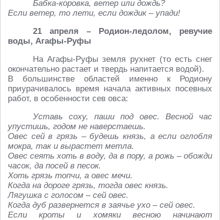
Бабка-коровка, ветер или дождь?
Если ветер, то лети, если дождик – упади!
21 апреля – Родион-ледолом, ревучие
воды, Агафы-Руфы
На Агафы-Руфы земля рухнет (то есть снег
окончательно растает и твердь напитается водой).
В большинстве областей именно к Родиону
приурачивалось время начала активных посевных
работ, в особенности сев овса:
Уставь соху, паши под овес. Весной час
упустишь, годом не наверстаешь.
Овес сей в грязь – будешь князь, а если оглобля
мокра, так и вырастет метла.
Овес сеять хоть в воду, да в пору, а рожь – обожди
часок, да посей в песок.
Хоть грязь топчи, а овес мечи.
Когда на дороге грязь, тогда овес князь.
Лягушка с голосом – сей овес.
Когда дуб развернется в заячье ухо – сей овес.
Если кроты и хомяки весною начинают