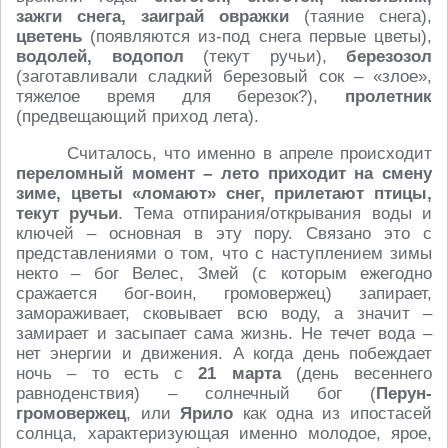
зажги снега, заиграй овражки
(таяние снега),
цветень
(появляются из-под снега первые цветы),
водолей, водопол
(текут ручьи),
березозол
(заготавливали сладкий березовый сок – «злое»,
тяжелое время для березок?),
пролетник
(предвещающий приход лета).
Считалось, что именно в апреле происходит
переломный момент – лето приходит на смену
зиме, цветы «ломают» снег, прилетают птицы,
текут ручьи
. Тема отпирания/открывания воды и
ключей – основная в эту пору. Связано это с
представлениями о том, что с наступлением зимы
некто – бог Велес, Змей (с которым ежегодно
сражается бог-воин, громовержец) запирает,
замораживает, сковывает всю воду, а значит –
замирает и засыпает сама жизнь. Не течет вода –
нет энергии и движения. А когда день побеждает
ночь – то есть с
21 марта
(день весеннего
равноденствия) – солнечный бог (
Перун-
громовержец
, или
Ярило
как одна из ипостасей
солнца, характеризующая именно молодое, ярое,