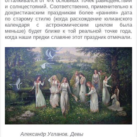
отталкивался от 4-х основных точек равноденствий
и солнцестояний. Соответственно, применительно к
дохристианским праздникам более «ранняя» дата
по старому стилю (когда расхождение юлианского
календаря с астрономическим циклом была
меньше) будет ближе к той реальной точке года,
когда наши предки славяне этот праздник отмечали.
Александр Угланов. Девы