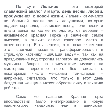
По сути
Лельник –
это некоторый
славянский аналог 8 марта, день весны, любви,
пробуждения к новой жизни
. Лельник отмечался
по большей части лишь девушками, которые
водили хороводы, закликали весну, пели песни и
плели венки на холме неподалеку от деревни –
называемом
Красная Горка
(в значении самое
высокое, а значит самое красивое место в
окрестностях). Есть версии, что позднее именно
этот светлый праздник трансформировался в
страшную картинку «шабаша ведьм», так как на
празднование под строгим запретом не допускались
мужчины. Запрет на присутствие мужчин на
мистериях вероятнее всего был связан с
некоторыми чисто женскими таинствами –
например, считалось, что только в этот день
бездетная женщина может обрести силу к зачатию
ребенка.
Само же название Красная горка
впоследствии было интегрировано в новую
религиозную парадигму (как и, например,