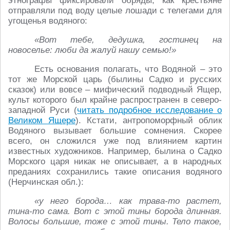
этнографы фиксировали обряды, как крестьяне
отправляли под воду целые лошади с телегами для
угощенья водяного:
«Вот тебе, дедушка, гостинец на
новоселье: люби да жалуй нашу семью!»
Есть основания полагать, что Водяной – это
тот же Морской царь (былины Садко и русских
сказок) или вовсе – мифический подводный Ящер,
культ которого был крайне распространен в северо-
западной Руси (
читать подробное исследование о
Великом Ящере
). Кстати, антропоморфный облик
Водяного вызывает большие сомнения. Скорее
всего, он сложился уже под влиянием картин
известных художников. Например, былина о Садко
Морского царя никак не описывает, а в народных
преданиях сохранились такие описания водяного
(Нерчинская обл.):
«у него борода… как трава-то растет,
тина-то сама. Вот с этой тины борода длинная.
Волосы большие, тоже с этой тины. Тело такое,