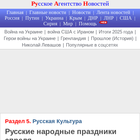
Ру
сское
А
гентство
Н
овостей
Главная
Главные новости
Новости
Лента новостей
|
|
|
|
Россия
Путин
Украина
Крым
ДНР
ЛНР
США
|
|
|
|
|
|
|
Сирия
Мир
Помощь
|
|
Война на Украине
|
война США с Ираном
|
Итоги 2025 года
|
Герои войны на Украине
|
Гренландия
|
Прошлое (История)
|
Николай Левашов
|
Популярные в соцсетях
Раздел 5.
Русская Культура
Русские народные праздники