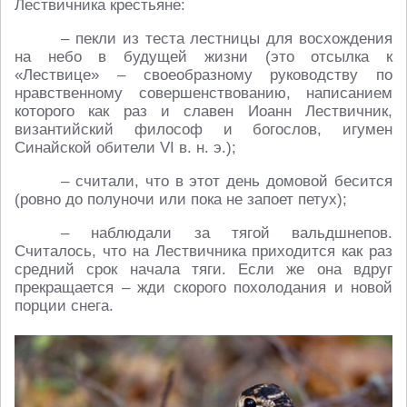
Лествичника крестьяне:
– пекли из теста лестницы для восхождения
на небо в будущей жизни (это отсылка к
«Лествице» – своеобразному руководству по
нравственному совершенствованию, написанием
которого как раз и славен Иоанн Лествичник,
византийский философ и богослов, игумен
Синайской обители VI в. н. э.);
– считали, что в этот день домовой бесится
(ровно до полуночи или пока не запоет петух);
– наблюдали за тягой вальдшнепов.
Считалось, что на Лествичника приходится как раз
средний срок начала тяги. Если же она вдруг
прекращается – жди скорого похолодания и новой
порции снега.