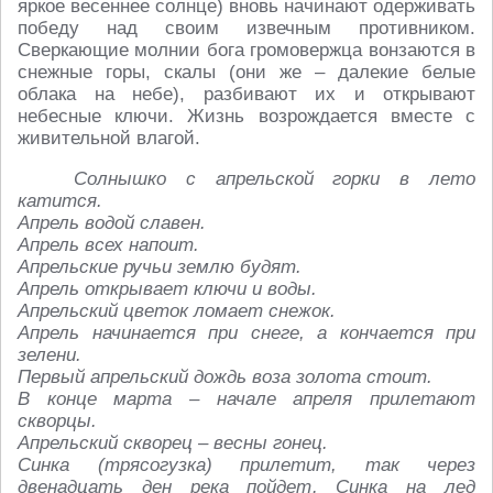
яркое весеннее солнце) вновь начинают одерживать
победу над своим извечным противником.
Сверкающие молнии бога громовержца вонзаются в
снежные горы, скалы (они же – далекие белые
облака на небе), разбивают их и открывают
небесные ключи. Жизнь возрождается вместе с
живительной влагой.
Солнышко с апрельской горки в лето
катится.
Апрель водой славен.
Апрель всех напоит.
Апрельские ручьи землю будят.
Апрель открывает ключи и воды.
Апрельский цветок ломает снежок.
Апрель начинается при снеге, а кончается при
зелени.
Первый апрельский дождь воза золота стоит.
В конце марта – начале апреля прилетают
скворцы.
Апрельский скворец – весны гонец.
Синка (трясогузка) прилетит, так через
двенадцать ден река пойдет. Синка на лед