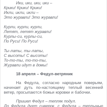
Ики, ики, ики, ики –
Крики! Крики! Крики!
Икли, икли, икли –
Это журавли! Это журавли!
Курли, курли, курли,
Летят, летят журавли!
Курлы-си, курлы-си,
По Руси! По Руси!
Ты-латы, ты-латы,
С высоты! С высоты!
То-то-ты, то-то-ты,
Журавли идут в домы!
18 апреля – Федул-ветряник
На Федула, согласно народным поверьям,
начинает дуть по-настоящему теплый весенний
ветер, просыпаются божьи коровки и бабочки.
Пришел Федул – тепляк подул.
До Федула дует сиверок, с Федула – теплынью