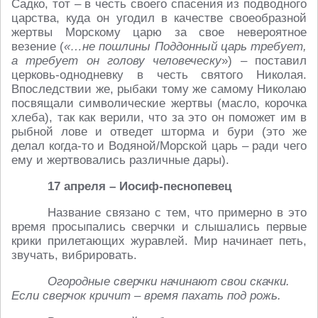
Садко, тот – в честь своего спасения из подводного
царства, куда он угодил в качестве своеобразной
жертвы Морскому царю за свое невероятное
везение (
«…не пошлины Поддонный царь требует,
а требует он голову человеческу
») – поставил
церковь-однодневку в честь святого Николая.
Впоследствии же, рыбаки тому же самому Николаю
посвящали символические жертвы (масло, корочка
хлеба), так как верили, что за это он поможет им в
рыбной лове и отведет шторма и бури (это же
делал когда-то и Водяной/Морской царь – ради чего
ему и жертвовались различные дары).
17 апреля – Иосиф-песнопевец
Название связано с тем, что примерно в это
время просыпались сверчки и слышались первые
крики прилетающих журавлей. Мир начинает петь,
звучать, вибрировать.
Огородные сверчки начинают свои скачки.
Если сверчок кричит – время пахать под рожь.