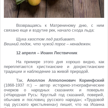
Возвращаясь к Матрениному дню, с ним
связано еще и вздутие рек, начало схода льда:
Щука хвостом лед разбивает.
Вешний ледок, что чужой порог – ненадежен.
12 апреля – Иоанн Лествичник
На примере этого дня хорошо видно, как
переплетаются христианские и дохристианские
традиции и наблюдение за живой природой.
Так,
Аполлон Апполонович Коринфский
(1868-1937 гг.) – автор историко-этнографические
очерков о народных сказаниях и поверьях
(«Народная Русь: Круглый год сказаний, поверий,
обычаев и пословиц русского народа»; «Трудовой
год русского крестьянина») пишет, что на Иоанна