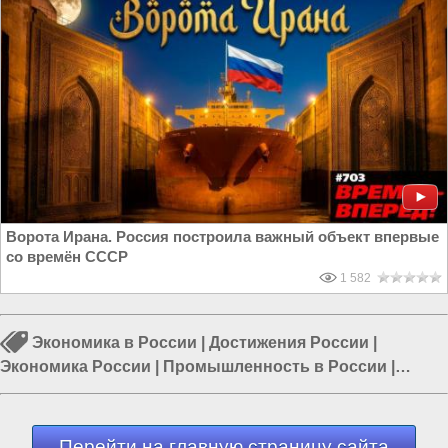
Ворота Ирана. Россия построила важный объект впервые
со времён СССР
1 582
Экономика в России
|
Достижения России
|
Экономика России
|
Промышленность в России
|
Строительство в России
|
Возрождение Руси
|
Россия
и Евразия
Перейти на главную страницу сайта