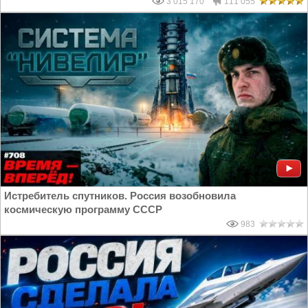
3 015 170
111 055
Истребитель спутников. Россия возобновила
космическую программу СССР
983