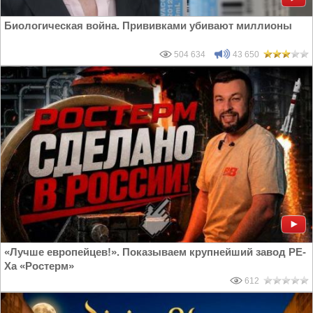
Биологическая война. Прививками убивают миллионы
504 634
43 650
«Лучше европейцев!». Показываем крупнейший завод PE-
Xa «Ростерм»
612