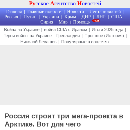
Ру
сское
А
гентство
Н
овостей
Главная
Главные новости
Новости
Лента новостей
|
|
|
|
Россия
Путин
Украина
Крым
ДНР
ЛНР
США
|
|
|
|
|
|
|
Сирия
Мир
Помощь
|
|
Война на Украине
|
война США с Ираном
|
Итоги 2025 года
|
Герои войны на Украине
|
Гренландия
|
Прошлое (История)
|
Николай Левашов
|
Популярные в соцсетях
Россия строит три мега-проекта в
Арктике. Вот для чего