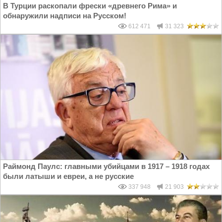
В Турции раскопали фрески «древнего Рима» и
обнаружили надписи на Русском!
612 471
31 323
Раймонд Паулс: главными убийцами в 1917 – 1918 годах
были латыши и евреи, а не русские
337 948
21 903