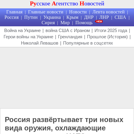
Ру
сское
А
гентство
Н
овостей
Главная
Главные новости
Новости
Лента новостей
|
|
|
|
Россия
Путин
Украина
Крым
ДНР
ЛНР
США
|
|
|
|
|
|
|
Сирия
Мир
Помощь
|
|
Война на Украине
|
война США с Ираном
|
Итоги 2025 года
|
Герои войны на Украине
|
Гренландия
|
Прошлое (История)
|
Николай Левашов
|
Популярные в соцсетях
Россия развёртывает три новых
вида оружия, охлаждающие