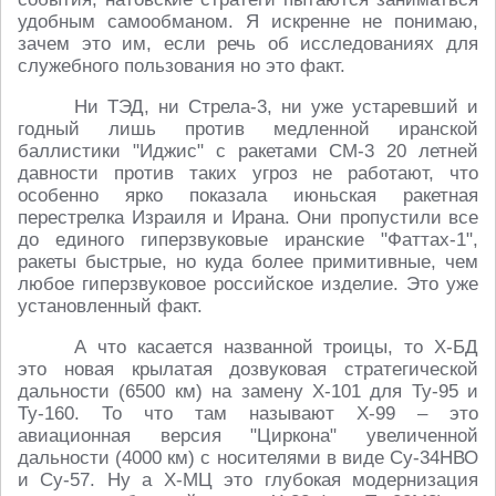
удобным самообманом. Я искренне не понимаю,
зачем это им, если речь об исследованиях для
служебного пользования но это факт.
Ни ТЭД, ни Стрела-3, ни уже устаревший и
годный лишь против медленной иранской
баллистики "Иджис" с ракетами СМ-3 20 летней
давности против таких угроз не работают, что
особенно ярко показала июньская ракетная
перестрелка Израиля и Ирана. Они пропустили все
до единого гиперзвуковые иранские "Фаттах-1",
ракеты быстрые, но куда более примитивные, чем
любое гиперзвуковое российское изделие. Это уже
установленный факт.
А что касается названной троицы, то Х-БД
это новая крылатая дозвуковая стратегической
дальности (6500 км) на замену Х-101 для Ту-95 и
Ту-160. То что там называют Х-99 – это
авиационная версия "Циркона" увеличенной
дальности (4000 км) с носителями в виде Су-34НВО
и Су-57. Ну а Х-МЦ это глубокая модернизация