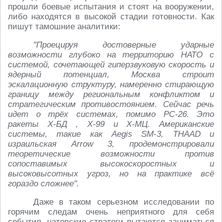
прошли боевые испытания и стоят на вооружении,
либо находятся в высокой стадии готовности. Как
пишут тамошние аналитики:
"Проецируя достоверные ударные
возможности глубоко на территорию НАТО с
системой, сочетающей гиперзвуковую скорость и
ядерный потенциал, Москва строит
эскалационную структуру, намеренно стирающую
границу между региональным конфликтом и
стратегическим противостоянием. Сейчас речь
идет о трёх системах, помимо РС-26. Это
ракеты Х-БД , Х-99 и Х-МЦ. Американские
системы, такие как Aegis SM-3, THAAD и
израильская Arrow 3, продемонстрировали
теоретические возможности против
сопоставимых высокоскоростных и
высоковысотных угроз, но на практике всё
гораздо сложнее".
Даже в таком серьезном исследовании по
горячим следам очень неприятного для себя
события, натовские стратеги пытаются заниматься