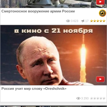
Смертоносное вооружение армии России
3 623
17
Россия учит мир слову «Oreshсhnik»
3 293