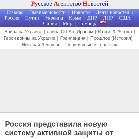
Ру
сское
А
гентство
Н
овостей
Главная
Главные новости
Новости
Лента новостей
|
|
|
|
Россия
Путин
Украина
Крым
ДНР
ЛНР
США
|
|
|
|
|
|
|
Сирия
Мир
Помощь
|
|
Война на Украине
|
война США с Ираном
|
Итоги 2025 года
|
Герои войны на Украине
|
Гренландия
|
Прошлое (История)
|
Николай Левашов
|
Популярные в соцсетях
Россия представила новую
систему активной защиты от