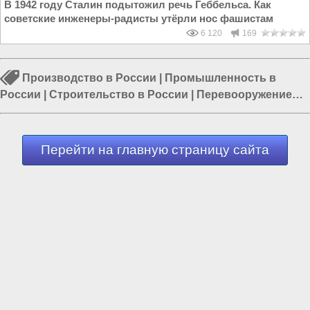
В 1942 году Сталин подытожил речь Геббельса. Как
советские инженеры-радисты утёрли нос фашистам
6 120
169
Производство в России
|
Промышленность в
России
|
Строительство в России
|
Перевооружение
армии России
|
Россия и Евразия
|
Россия и Запад
|
Транспорт в России
Перейти на главную страницу сайта