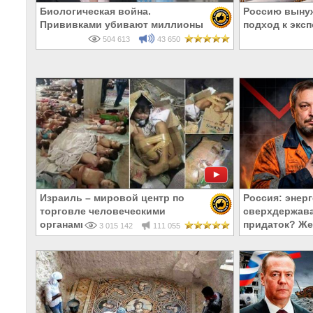
Биологическая война.
Россию выну
Прививками убивают миллионы
подход к экс
504 613
43 650
Израиль – мировой центр по
Россия: энер
торговле человеческими
сверхдержав
органами
придаток? Же
3 015 142
111 055