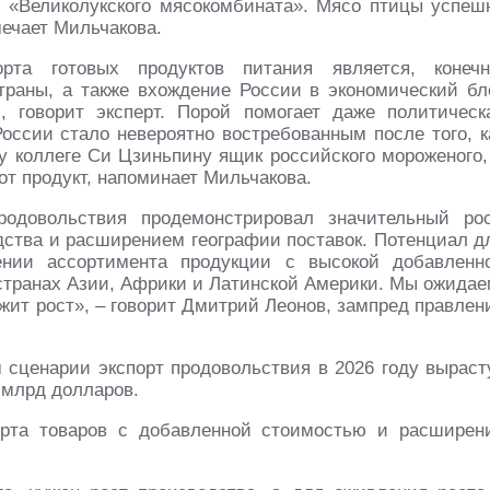
», «Великолукского мясокомбината». Мясо птицы успеш
мечает Мильчакова.
та готовых продуктов питания является, конечн
раны, а также вхождение России в экономический бл
, говорит эксперт. Порой помогает даже политическ
оссии стало невероятно востребованным после того, к
 коллеге Си Цзиньпину ящик российского мороженого,
т продукт, напоминает Мильчакова.
одовольствия продемонстрировал значительный рос
ства и расширением географии поставок. Потенциал д
ении ассортимента продукции с высокой добавленн
странах Азии, Африки и Латинской Америки. Мы ожидае
лжит рост», – говорит Дмитрий Леонов, зампред правлен
м сценарии экспорт продовольствия в 2026 году выраст
 млрд долларов.
орта товаров с добавленной стоимостью и расширен