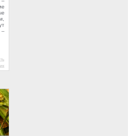
 –
ме
ые
м,
ут
 –
ть
ик