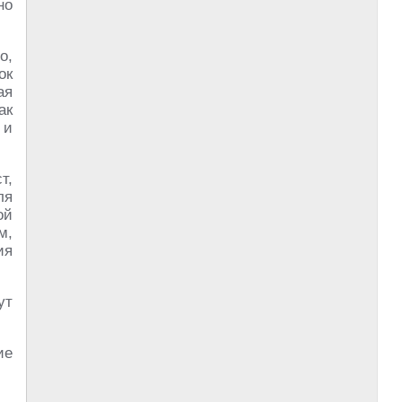
но
о,
ок
ая
ак
 и
т,
ля
ой
м,
ия
ут
ие