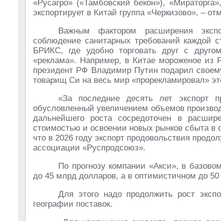
«Русагро» («Тамбовский бекон»), «Мираторга
экспортирует в Китай группа «Черкизово», – от
Важным фактором расширения экспор
соблюдение санитарных требований каждой ст
БРИКС, где удобно торговать друг с другом
«реклама». Например, в Китае мороженое из Р
президент РФ Владимир Путин подарил своему
товарищ Си на весь мир «прорекламировал» это
«За последние десять лет экспорт пр
обусловленный увеличением объемов производ
дальнейшего роста сосредоточен в расшир
стоимостью и освоении новых рынков сбыта в 
что в 2026 году экспорт продовольствия продо
ассоциации «Руспродсоюз».
По прогнозу компании «Акси», в базово
до 45 млрд долларов, а в оптимистичном до 50
Для этого надо продолжить рост эксп
географии поставок.