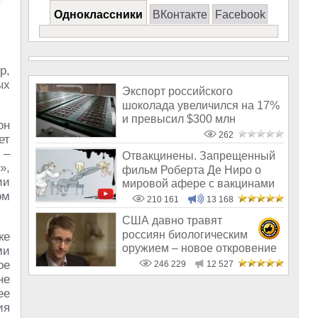
Одноклассники
ВКонтакте
Facebook
р,
ых
Экспорт российского
шоколада увеличился на 17%
и превысил $300 млн
он
262
ет
 –
Отвакцинены. Запрещенный
»,
фильм Роберта Де Ниро о
ии
мировой афере с вакцинами
ом
210 161
13 168
США давно травят
россиян биологическим
ке
оружием – новое откровение
ми
Эдварда Сноудена
ое
246 229
12 527
не
ее
ия