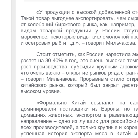
«У продукции с высокой добавленной ст
Такой товар выгоднее экспортировать, чем сыр
от колебаний биржевого рынка, как, например,
видам товарной продукции у России отсут
мороженое, некоторые виды кисломолочной про
и осетровых рыб и т.д.», – говорит Мильчакова.
Стоит отметить, как Россия нарастила эк
растет на 30-40% в год, это очень высокие тем
рост производства, субсидии крупным агроко
что очень важно – открытие рынков ряда стран
– говорит Мильчакова. Прорывным стало откр
китайского рынка, который был закрыт деся
высоком уровне.
«Формально Китай ссылался на сан
доминировали поставщики из Европы, но т
домашних животных, экспортом в развивающие
направление – одно из лучших для российских
всех производителей, а только крупные и хоро
успешная история экспорта мяса в Китай и