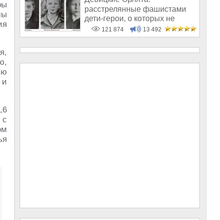
ры
расстрелянные фашистами
мы
дети-герои, о которых не
ия
рассказывают в шк
121 874
13 492
я,
ю,
ию
 и
,6
 с
ом
ья