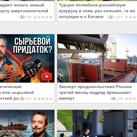
ждают искать новый
Турция полюбила российскую
порту энергоносителей
кукурузу в семь раз сильнее, та же
ситуация и с Китаем
718
1 077
гетическая
Экспорт продовольствия России
а или сырьевой
третий месяц подряд превышает
сткий разбор
импорт
478
478