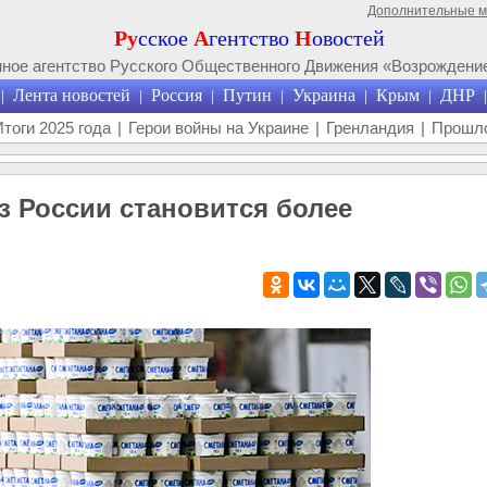
Дополнительные 
Ру
сское
А
гентство
Н
овостей
ое агентство Русского Общественного Движения «Возрождение
Лента новостей
Россия
Путин
Украина
Крым
ДНР
|
|
|
|
|
|
|
Итоги 2025 года
|
Герои войны на Украине
|
Гренландия
|
Прошло
 России становится более