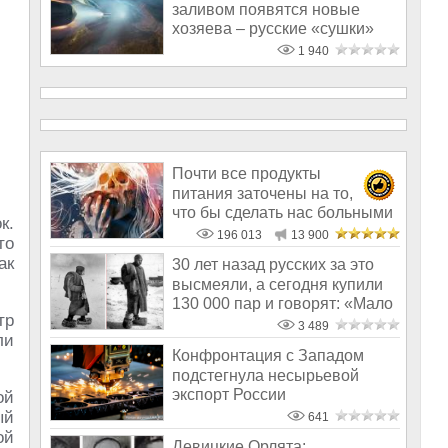
заливом появятся новые
хозяева – русские «сушки»
1 940
Почти все продукты
питания заточены на то,
что бы сделать нас больными
к.
и бесплодным
196 013
13 900
то
ак
30 лет назад русских за это
высмеяли, а сегодня купили
130 000 пар и говорят: «Мало
тр
3 489
ли
Конфронтация с Западом
подстегнула несырьевой
экспорт России
ой
ый
641
ой
Девицкие Орлята: