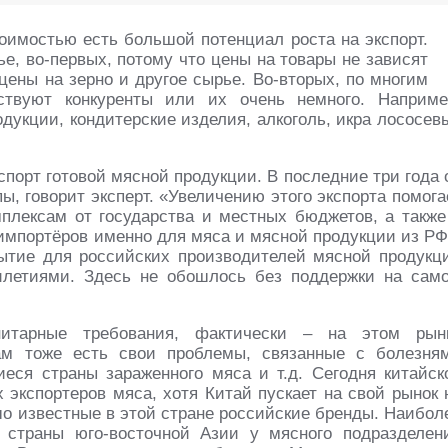
оимостью есть большой потенциал роста на экспорт.
ье, во-первых, потому что цены на товары не зависят
 цены на зерно и другое сырье. Во-вторых, по многим
ствуют конкуренты или их очень немного. Наприме
дукции, кондитерские изделия, алкоголь, икра лососев
спорт готовой мясной продукции. В последние три года 
пы, говорит эксперт. «Увеличению этого экспорта помога
мплексам от государства и местных бюджетов, а также
-импортёров именно для мяса и мясной продукции из РФ
ытие для российских производителей мясной продукц
тилетиями. Здесь не обошлось без поддержки на сам
итарные требования, фактически – на этом рын
ам тоже есть свои проблемы, связанные с болезня
ся страны зараженного мяса и т.д. Сегодня китайск
 экспортеров мяса, хотя Китай пускает на свой рынок 
шо известные в этой стране российские бренды. Наибол
 страны юго-восточной Азии у мясного подразделен