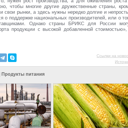
го, нужен рост производства, а для оживления роста
жно, чтобы многие другие дружественные страны, кро
и свои рынки, а здесь нужны нередко долгие и непрост
ся о поддержке национальных производителей, или о то
ставщиками. Однако страны БРИКС для России мог
орта продукции с высокой добавленной стоимостью»,
Ссылки на новос
Источн
|
Продукты питания