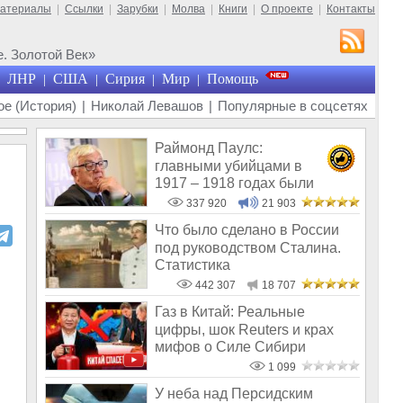
материалы
|
Ссылки
|
Зарубки
|
Молва
|
Книги
|
О проекте
|
Контакты
. Золотой Век»
ЛНР
США
Сирия
Мир
Помощь
|
|
|
|
е (История)
|
Николай Левашов
|
Популярные в соцсетях
Раймонд Паулс:
главными убийцами в
1917 – 1918 годах были
латыши и евреи, а не русс
337 920
21 903
Что было сделано в России
под руководством Сталина.
Статистика
442 307
18 707
Газ в Китай: Реальные
цифры, шок Reuters и крах
мифов о Силе Сибири
1 099
У неба над Персидским