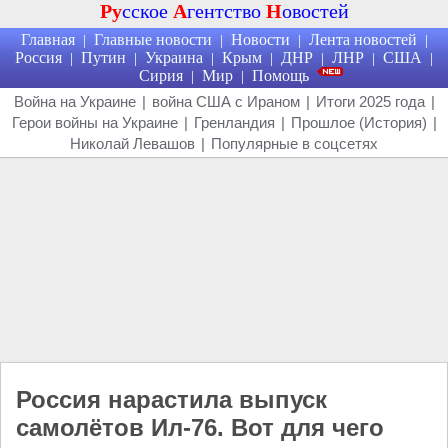
Ру
сское
А
гентство
Н
овостей
Главная
Главные новости
Новости
Лента новостей
|
|
|
|
Россия
Путин
Украина
Крым
ДНР
ЛНР
США
|
|
|
|
|
|
|
Сирия
Мир
Помощь
|
|
Война на Украине
|
война США с Ираном
|
Итоги 2025 года
|
Герои войны на Украине
|
Гренландия
|
Прошлое (История)
|
Николай Левашов
|
Популярные в соцсетях
Россия нарастила выпуск
самолётов Ил-76. Вот для чего