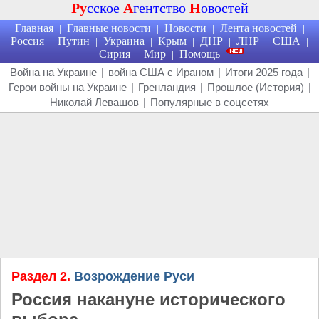
Ру
сское
А
гентство
Н
овостей
Главная
Главные новости
Новости
Лента новостей
|
|
|
|
Россия
Путин
Украина
Крым
ДНР
ЛНР
США
|
|
|
|
|
|
|
Сирия
Мир
Помощь
|
|
Война на Украине
|
война США с Ираном
|
Итоги 2025 года
|
Герои войны на Украине
|
Гренландия
|
Прошлое (История)
|
Николай Левашов
|
Популярные в соцсетях
Раздел 2.
Возрождение Руси
Россия накануне исторического