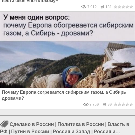
вести себя «по-плохому»
7 912
131
Почему Европа согревается сибирским газом, а Сибирь
дровами?
3 759
99
Сделано в России
|
Политика в России
|
Власть в
РФ
|
Путин в России
|
Россия и Запад
|
Россия и