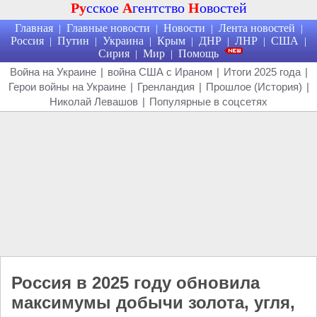
Ру
сское
А
гентство
Н
овостей
Главная
Главные новости
Новости
Лента новостей
|
|
|
|
Россия
Путин
Украина
Крым
ДНР
ЛНР
США
|
|
|
|
|
|
|
Сирия
Мир
Помощь
|
|
Война на Украине
|
война США с Ираном
|
Итоги 2025 года
|
Герои войны на Украине
|
Гренландия
|
Прошлое (История)
|
Николай Левашов
|
Популярные в соцсетях
Россия в 2025 году обновила
максимумы добычи золота, угля,