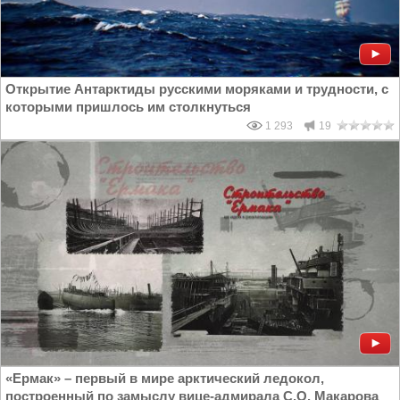
Открытие Антарктиды русскими моряками и трудности, с
которыми пришлось им столкнуться
1 293
19
«Ермак» – первый в мире арктический ледокол,
построенный по замыслу вице-адмирала С.О. Макарова