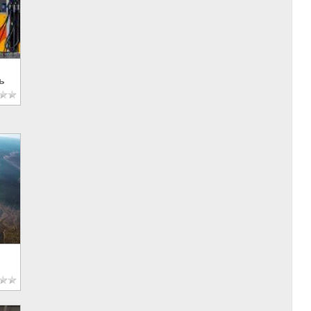
ь
сов»