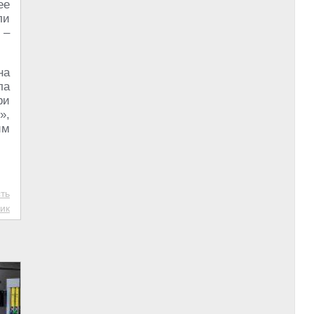
ее
ли
 –
на
ла
ри
»,
им
ть
ик