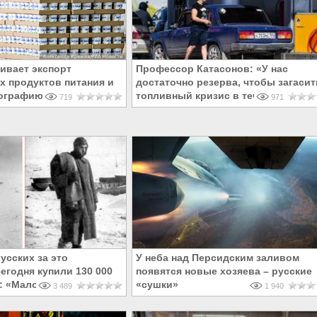
ивает экспорт
Профессор Катасонов: «У нас
 продуктов питания и
достаточно резерва, чтобы загасит
ографию поставок
топливный кризис в течение 24 ча
719
971
русских за это
У неба над Персидским заливом
егодня купили 130 000
появятся новые хозяева – русские
: «Мало, дайте ещё!»
«сушки»
3 489
1 940