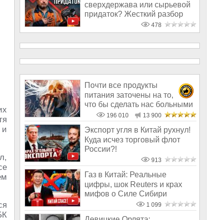
сверхдержава или сырьевой
придаток? Жесткий разбор
478
Почти все продукты
питания заточены на то,
что бы сделать нас больными
их
и бесплодным
196 010
13 900
тя
 и
Экспорт угля в Китай рухнул!
Куда исчез торговый флот
России?!
л,
913
се
Газ в Китай: Реальные
ем
цифры, шок Reuters и крах
мифов о Силе Сибири
ся
1 099
БК
Девицкие Орлята: