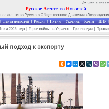
Дополнительные 
Ру
сское
А
гентство
Н
овостей
ое агентство Русского Общественного Движения «Возрождение
Лента новостей
Россия
Путин
Украина
Крым
ДНР
|
|
|
|
|
|
|
Итоги 2025 года
|
Герои войны на Украине
|
Гренландия
|
Прошло
ый подход к экспорту