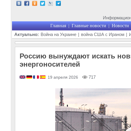
Информационн
Главная
Главные новости
Новости
|
|
Актуально:
Война на Украине
|
война США с Ираном
|
Россию вынуждают искать нов
энергоносителей
717
19 апреля 2026