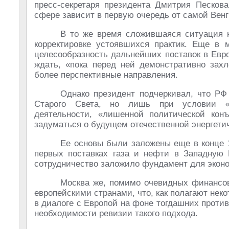
пресс-секретаря президента Дмитрия Пескова
сфере зависит в первую очередь от самой Венг
В то же время сложившаяся ситуация 
корректировке устоявшихся практик. Еще в 
целесообразность дальнейших поставок в Евро
ждать, «пока перед ней демонстративно захл
более перспективные направления.
Однако президент подчеркивал, что РФ
Старого Света, но лишь при условии «о
деятельности, «лишенной политической кон
задуматься о будущем отечественной энергети
Ее основы были заложены еще в конце 1
первых поставках газа и нефти в Западную 
сотрудничество заложило фундамент для эконо
Москва же, помимо очевидных финансов
европейскими странами, что, как полагают нек
в диалоге с Европой на фоне тогдашних проти
необходимости ревизии такого подхода.