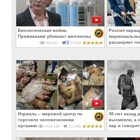
Биологическая война.
Россия наращ
Прививками убивают миллионы
маржинальных
расширяет ге
504 607
43 650
Израиль – мировой центр по
30 лет назад 
торговле человеческими
высмеяли, а с
органами
пар и говорят
3 015 136
111 055