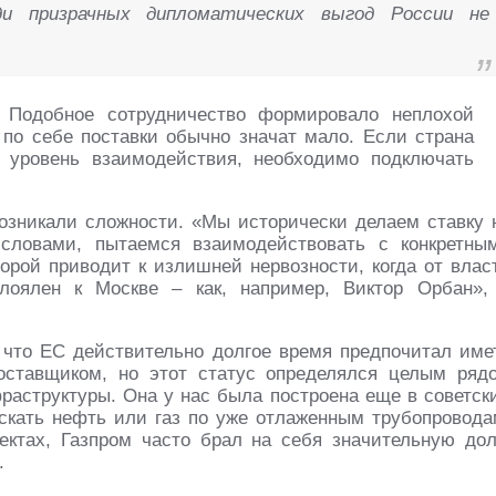
ди призрачных дипломатических выгод России не
. Подобное сотрудничество формировало неплохой
по себе поставки обычно значат мало. Если страна
 уровень взаимодействия, необходимо подключать
 возникали сложности. «Мы исторически делаем ставку 
словами, пытаемся взаимодействовать с конкретны
орой приводит к излишней нервозности, когда от влас
лоялен к Москве – как, например, Виктор Орбан»,
 что ЕС действительно долгое время предпочитал име
оставщиком, но этот статус определялся целым ряд
фраструктуры. Она у нас была построена еще в советск
ускать нефть или газ по уже отлаженным трубопровода
ектах, Газпром часто брал на себя значительную до
.