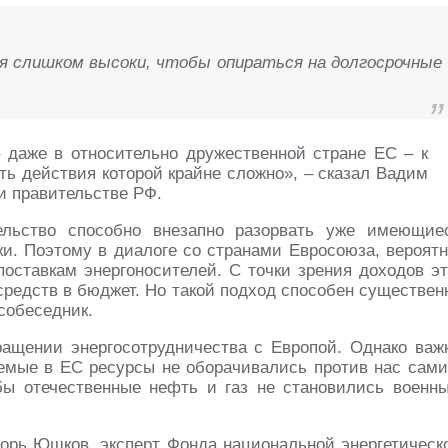
ня слишком высоки, чтобы опираться на долгосрочные
 даже в относительно дружественной стране ЕС – к
ть действия которой крайне сложно», – сказал Вадим
и правительстве РФ.
ельство способно внезапно разорвать уже имеющие
ки. Поэтому в диалоге со странами Евросоюза, вероятн
поставкам энергоносителей. С точки зрения доходов эт
средств в бюджет. Но такой подход способен существен
собеседник.
ращении энергосотрудничества с Европой. Однако важ
яемые в ЕС ресурсы не оборачивались против нас сами
бы отечественные нефть и газ не становились военн
орь Юшков, эксперт Фонда национальной энергетическ