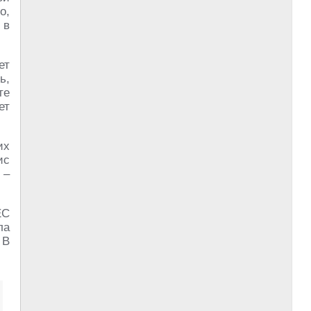
о,
 в
ет
ь,
те
ет
их
ис
 –
ЕС
ла
 В