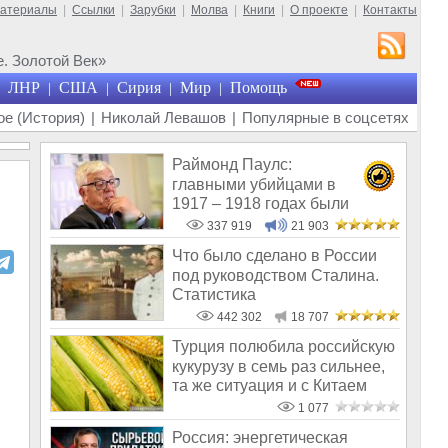
материалы
|
Ссылки
|
Зарубки
|
Молва
|
Книги
|
О проекте
|
Контакты
. Золотой Век»
ЛНР
США
Сирия
Мир
Помощь
|
|
|
|
е (История)
|
Николай Левашов
|
Популярные в соцсетях
Раймонд Паулс:
главными убийцами в
1917 – 1918 годах были
латыши и евреи, а не русс
337 919
21 903
Что было сделано в России
под руководством Сталина.
Статистика
442 302
18 707
Турция полюбила российскую
кукурузу в семь раз сильнее,
та же ситуация и с Китаем
1 077
Россия: энергетическая