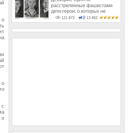
ой
расстрелянные фашистами
дети-герои, о которых не
рассказывают в шк
121 872
13 492
 о
ть
ит
на
ми
ой
ют
 о
то
 с
ма
 о