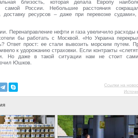
альная близость, которая делала Европу наибол
 самой России. Небольшие расстояния сокраща
а доставку ресурсов – даже при перевозке судами»,
сии. Перенаправление нефти и газа увеличило расходы 
хотели бы работать с Москвой. «Но Украина перекры
ь? Ответ прост: ее стали вывозить морским путем. П
ивело к удорожанию страховки. Если контракты «слетят
чи. Но даже в такой ситуации нам не стоит сам
ключил Юшков.
Ссылки на новос
Источн
ия