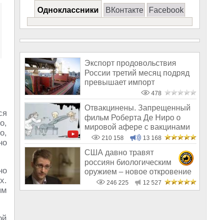
Одноклассники
ВКонтакте
Facebook
Экспорт продовольствия
России третий месяц подряд
превышает импорт
478
Отвакцинены. Запрещенный
ся
фильм Роберта Де Ниро о
о,
мировой афере с вакцинами
о,
210 158
13 168
но
США давно травят
россиян биологическим
но
оружием – новое откровение
х.
Эдварда Сноудена
246 225
12 527
ым
ой