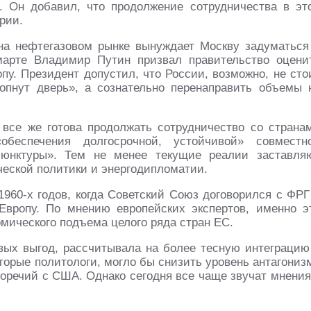
. Он добавил, что продолжение сотрудничества в эт
рии.
на нефтегазовом рынке вынуждает Москву задуматься
марте Владимир Путин призвал правительство оцени
пу. Президент допустил, что России, возможно, не сто
опнут дверь», а сознательно перенаправить объемы 
 все же готова продолжать сотрудничество со страна
беспечения долгосрочной, устойчивой» совместн
ъюнктуры». Тем не менее текущие реалии заставля
ческой политики и энергодипломатии.
960-х годов, когда Советский Союз договорился с ФРГ
Европу. По мнению европейских экспертов, именно э
мического подъема целого ряда стран ЕС.
ых выгод, рассчитывала на более тесную интеграцию
оторые политологи, могло бы снизить уровень антагониз
воречий с США. Однако сегодня все чаще звучат мнения