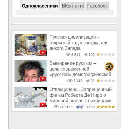
Одноклассники
ВКонтакте
Facebook
Русская цивилизация –
открытый код и загадка для
дикого Запада
3 811
105
Вымирание русских –
цель современной
«русской» демографической
науки
7 143
92
Отвакцинены. Запрещенный
фильм Роберта Де Ниро о
мировой афере с вакцинами
210 159
13 168