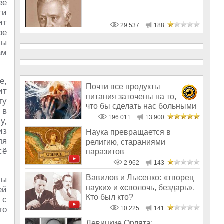
ее
ти
ит
29 537
188
ре
бы
ам
e,
Почти все продукты
ит
питания заточены на то,
гу
что бы сделать нас больными
 в
и бесплодным
196 011
13 900
у,
из
Наука превращается в
ля
религию, стараниями
сё
паразитов
2 962
143
Вавилов и Лысенко: «творец
Мы
науки» и «сволочь, бездарь».
ей
Кто был кто?
 с
го
10 225
141
Девицкие Орлята: