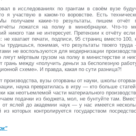
вовал в исследованиях по грантам в своём вузе буду
о я участвую в каком-то воровстве. Есть техническ
 Мы получаем какие-то результаты, пишем отчёт 
тчёты ложатся на полку в минобрнауки. Что-то м
ий никого там не интересует. Претензии к отчёту если
 не хватает печати, подписи, 95 страниц вместо 100, 
 ты трудишься, понимая, что результаты твоего труда
атами не воспользуются для модернизации производств
то лягут мёртвым грузом на полку в министерстве и ник
ет грань между «получить деньги за бесполезную работ
ционной схеме». И правда, какая по сути разница?!
 от производства, вузы оторваны от науки, школы оторва
зации, наука превратилась в игру — кто больше статей
уки как неотъемлемой части материального производств
лучаем подачки из бюджета, мол, не бунтуйте там. Вмес
 от яслей до академии наук — у нас имеется несколь
 из которых контролируется государством посредств
ок"