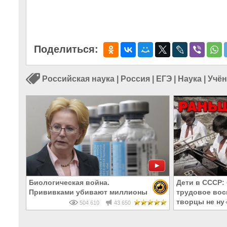
Поделиться:
Российская наука
|
Россия
|
ЕГЭ
|
Наука
|
Учё
Биологическая война.
Дети в СССР:
Прививками убивают миллионы
трудовое вос
творцы не ну
504 610
43 650