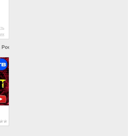
ть
ик
в России