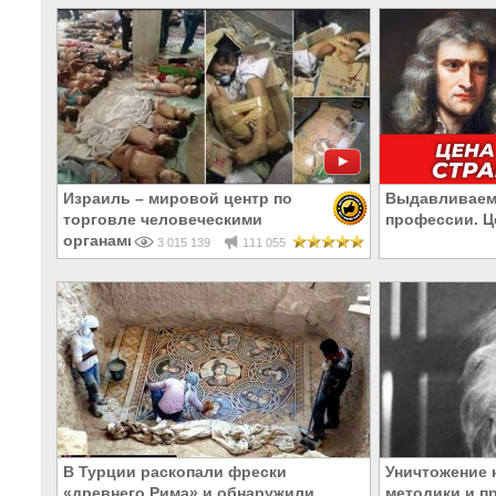
Израиль – мировой центр по
Выдавливаем 
торговле человеческими
профессии. Ц
органами
3 015 139
111 055
В Турции раскопали фрески
Уничтожение 
«древнего Рима» и обнаружили
методики и п