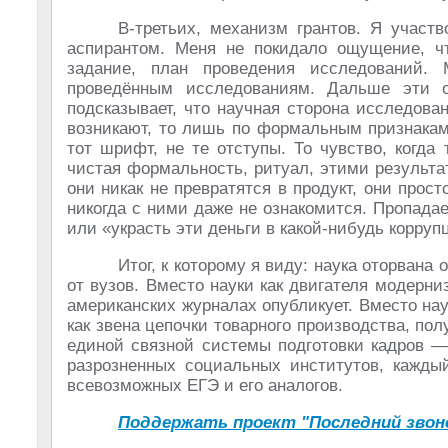
В-третьих, механизм грантов. Я участ
аспирантом. Меня не покидало ощущение, чт
задание, план проведения исследований.
проведённым исследованиям. Дальше эти о
подсказывает, что научная сторона исследован
возникают, то лишь по формальным признакам:
тот шрифт, не те отступы. То чувство, когда
чистая формальность, ритуал, этими результ
они никак не превратятся в продукт, они прос
никогда с ними даже не ознакомится. Пропада
или «украсть эти деньги в какой-нибудь корруп
Итог, к которому я виду: наука оторвана
от вузов. Вместо науки как двигателя модерни
американских журналах опубликует. Вместо на
как звена цепочки товарного производства, по
единой связной системы подготовки кадров —
разрозненных социальных институтов, каждый
всевозможных ЕГЭ и его аналогов.
Поддержать проект "Последний звон