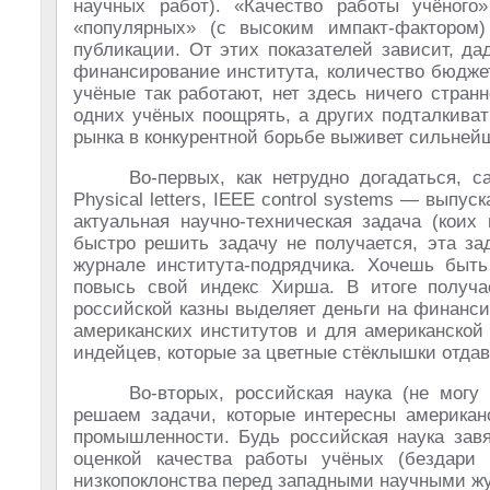
научных работ). «Качество работы учёного
«популярных» (с высоким импакт-фактором
публикации. От этих показателей зависит, да
финансирование института, количество бюдже
учёные так работают, нет здесь ничего стран
одних учёных поощрять, а других подталкиват
рынка в конкурентной борьбе выживет сильнейш
Во-первых, как нетрудно догадаться,
Physical letters, IEEE control systems — вып
актуальная научно-техническая задача (коих
быстро решить задачу не получается, эта за
журнале института-подрядчика. Хочешь быт
повысь свой индекс Хирша. В итоге получае
российской казны выделяет деньги на финанс
американских институтов и для американской
индейцев, которые за цветные стёклышки отда
Во-вторых, российская наука (не могу
решаем задачи, которые интересны американ
промышленности. Будь российская наука зав
оценкой качества работы учёных (бездар
низкопоклонства перед западными научными ж