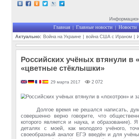
Информационн
Главная
Главные новости
Новости
|
|
Актуально:
Война на Украине
|
война США с Ираном
|
Российских учёных втянули в «
«цветные стёклышки»
2 072
29 марта 2017
Долгое время не решался написать, дум
совершенно верно говорите, что обществен
которого является и наука, и образование). 
деталях с моей, как молодого учёного, то
своеобразный аналог ЕГЭ введён и для учёны