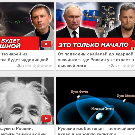
технарей из
От подводных кабелей до ядерной
ена будет чудовищной
«начинки»: где Россия уже играет в
высшей лиге
1 020
431
науки в России,
Русские изобретения – величайши
рактики тайной войны
вклад в мировую культуру