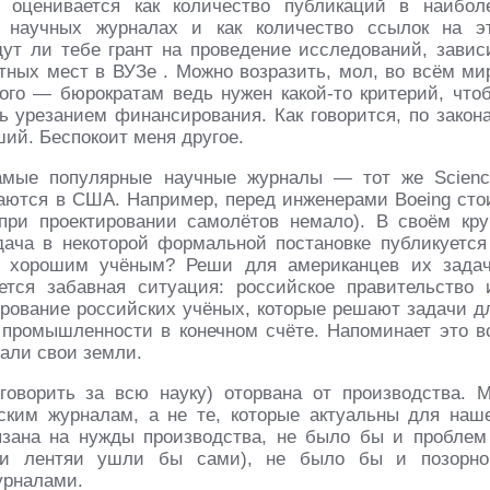
» оценивается как количество публикаций в наибол
) научных журналах и как количество ссылок на э
дут ли тебе грант на проведение исследований, завис
тных мест в ВУЗе . Можно возразить, мол, во всём ми
ного — бюрократам ведь нужен какой-то критерий, что
ь урезанием финансирования. Как говорится, по закон
ий. Беспокоит меня другое.
 самые популярные научные журналы — тот же Scienc
ускаются в США. Например, перед инженерами Boeing сто
 при проектировании самолётов немало). В своём кру
дача в некоторой формальной постановке публикуется
ь хорошим учёным? Реши для американцев их задач
тся забавная ситуация: российское правительство 
ирование российских учёных, которые решают задачи д
 промышленности в конечном счёте. Напоминает это в
вали свои земли.
 говорить за всю науку) оторвана от производства. 
ским журналам, а не те, которые актуальны для наш
язана на нужды производства, не было бы и проблем
и и лентяи ушли бы сами), не было бы и позорно
урналами.