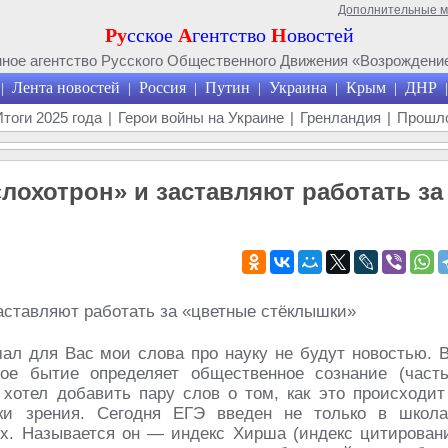
Дополнительные 
Ру
сское
А
гентство
Н
овостей
ое агентство Русского Общественного Движения «Возрождение
Лента новостей
Россия
Путин
Украина
Крым
ДНР
|
|
|
|
|
|
|
Итоги 2025 года
|
Герои войны на Украине
|
Гренландия
|
Прошло
лохотрон» и заставляют работать за
ал для Вас мои слова про науку не будут новостью. 
ное бытие определяет общественное сознание (част
Я хотел добавить пару слов о том, как это происходит
чки зрения. Сегодня ЕГЭ введен не только в школа
х. Называется он — индекс Хирша (индекс цитирован