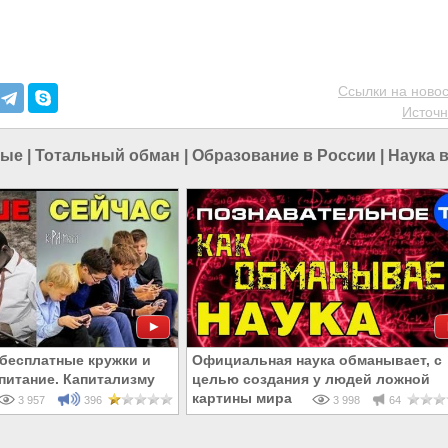
Ссылки на новос
Источн
ные
|
Тотальный обман
|
Образование в России
|
Наука 
 бесплатные кружки и
Официальная наука обманывает, с
питание. Капитализму
целью создания у людей ложной
жны
картины мира
3 957
396
3 998
64