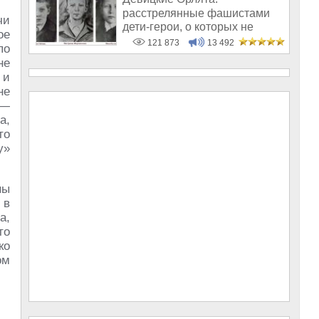
расстрелянные фашистами
чи
дети-герои, о которых не
ое
рассказывают в шк
121 873
13 492
по
не
 и
не
 —
а,
то
у»
ны
 в
а,
то
ко
ом