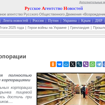
Дополнительные 
Ру
сское
А
гентство
Н
овостей
ое агентство Русского Общественного Движения «Возрождение
Лента новостей
Россия
Путин
Украина
Крым
ДНР
|
|
|
|
|
|
|
Итоги 2025 года
|
Герои войны на Украине
|
Гренландия
|
Прошло
рпорации
ия полностью
 корпорациями
ьных корпорации
рынка пищевой
ось достичь при
ков....