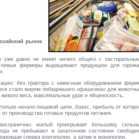
оссийский рынок
во уже давно не имеет ничего общего с пасторальны
отливые фермеры выращивают продукцию для горожа
и.
зации: без трактора с навесным оборудованием ферм
овсе стало миром победившего «фашизма» для животны
а живого веса, максимальные удои и яйценоскость.
 только начало пищевой цепи, базис, прибыль от которо
от производства готовых продуктов питания.
ансграничны: малый проигрывает большому, сильн
когда не пребывают в зачаточном состоянии свободн
 порождая сперва олигополии, а затем и монополии.