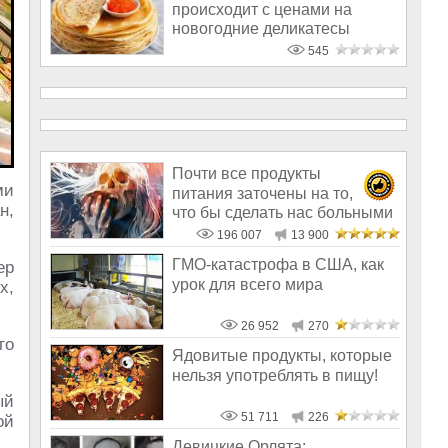
происходит с ценами на
новогодние деликатесы
545
Почти все продукты
ми
питания заточены на то,
н,
что бы сделать нас больными
и бесплодным
196 007
13 900
ГМО-катастрофа в США, как
ер
урок для всего мира
х,
26 952
270
го
Ядовитые продукты, которые
нельзя употреблять в пищу!
ый
51 711
226
ой
Девицкие Орлята: