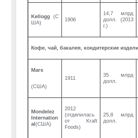
14,7 млрд
Kellogg
(С
1906
долл. (2013
ША)
г.)
Кофе, чай, бакалея, кондитерские издел
Mars
35 млрд
1911
долл.
(США)
2012
Mondelez
(отделилась
25,8 млрд
Internation
от Kraft
долл.
al
(США)
Foods)