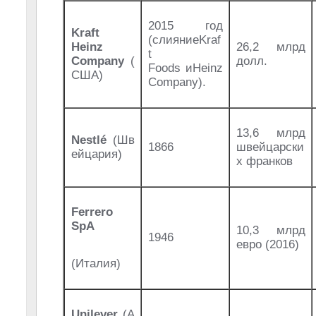
2015 год
Kraft
(слияниеKraf
Heinz
26,2 млрд
t
Company
(
долл.
Foods иHeinz
США)
Company).
13,6 млрд
Nestlé
(Шв
1866
швейцарски
ейцария)
х франков
Ferrero
SpA
10,3 млрд
1946
евро (2016)
(Италия)
Unilever
(А