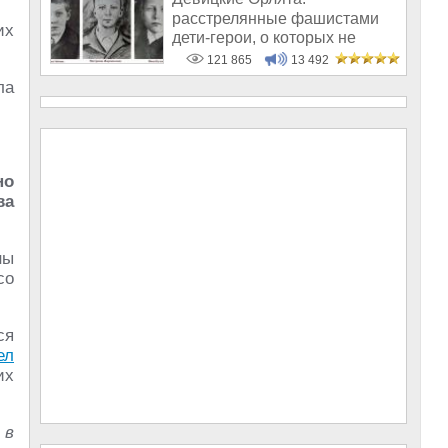
расстрелянные фашистами
их
дети-герои, о которых не
рассказывают в шк
121 865
13 492
ла
но
ва
ны
со
ся
ел
их
 в