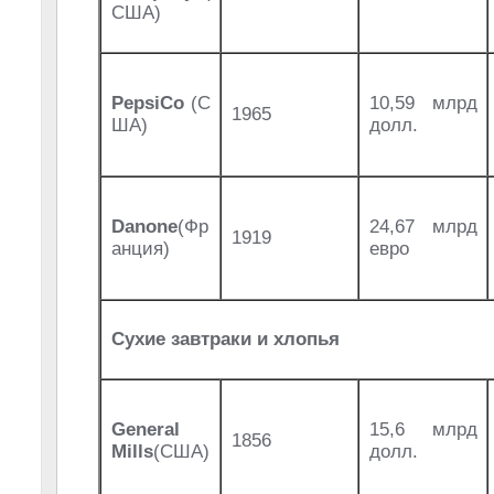
США)
PepsiCo
(С
10,59 млрд
1965
ША)
долл.
Danone
(Фр
24,67 млрд
1919
анция)
евро
Сухие завтраки и хлопья
General
15,6 млрд
1856
Mills
(США)
долл.