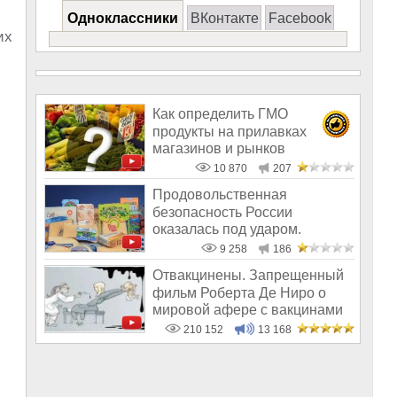
Одноклассники
ВКонтакте
Facebook
их
Как определить ГМО
продукты на прилавках
магазинов и рынков
10 870
207
Продовольственная
безопасность России
оказалась под ударом.
9 258
186
Отвакцинены. Запрещенный
фильм Роберта Де Ниро о
мировой афере с вакцинами
210 152
13 168