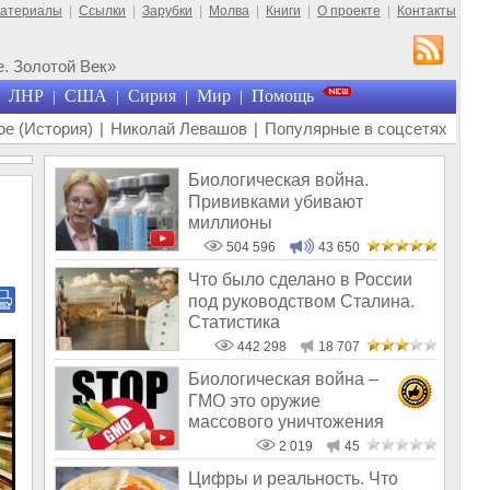
материалы
|
Ссылки
|
Зарубки
|
Молва
|
Книги
|
О проекте
|
Контакты
. Золотой Век»
ЛНР
США
Сирия
Мир
Помощь
|
|
|
|
е (История)
|
Николай Левашов
|
Популярные в соцсетях
Биологическая война.
Прививками убивают
миллионы
504 596
43 650
Что было сделано в России
под руководством Сталина.
Статистика
442 298
18 707
Биологическая война –
ГМО это оружие
массового уничтожения
2 019
45
Цифры и реальность. Что