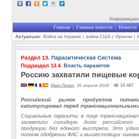
Информационн
Главная
Главные новости
Новости
|
|
Актуально:
Война на Украине
|
война США с Ираном
|
Раздел 13.
Паразитическая Система
Подраздел 13.4.
Власть паразитов
Россию захватили пищевые ко
16 487
Иван Лизан
, 26 апреля 2018
Российский рынок продуктов питан
капитулировал перед транснациональными
Социальные паразиты в лице транснационал
захватили солидную долю российского 
продукции без единого выстрела. Это удал
полном одобрении ФАС и вышестоящих чиновни