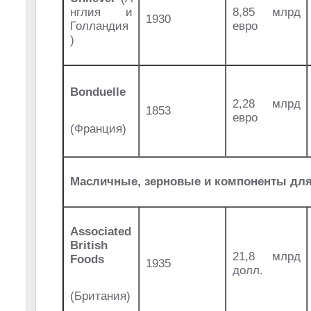
нглия и
8,85 млрд
1930
Голландия
евро
)
Bonduelle
2,28 млрд
1853
евро
(Франция)
Масличные, зерновые и компоненты дл
Associated
British
21,8 млрд
Foods
1935
долл.
(Британия)