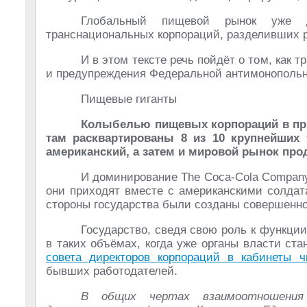
Глобальный пищевой рынок уже д
транснациональных корпораций, разделивших р
И в этом тексте речь пойдёт о том, как
и предупреждения Федеральной антимонопольн
Пищевые гиганты
Колыбелью пищевых корпораций в пр
там расквартированы 8 из 10 крупнейших 
американский, а затем и мировой рынок про
И доминирование The Coca-Cola Company 
они приходят вместе с американскими солдат
стороны государства были созданы совершенно
Государство, сведя свою роль к функции
в таких объёмах, когда уже органы власти с
совета директоров корпораций в кабинеты ч
бывших работодателей.
В общих чертах взаимоотношения