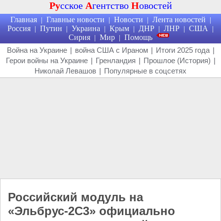
Ру
сское
А
гентство
Н
овостей
Главная
Главные новости
Новости
Лента новостей
|
|
|
|
Россия
Путин
Украина
Крым
ДНР
ЛНР
США
|
|
|
|
|
|
|
Сирия
Мир
Помощь
|
|
Война на Украине
|
война США с Ираном
|
Итоги 2025 года
|
Герои войны на Украине
|
Гренландия
|
Прошлое (История)
|
Николай Левашов
|
Популярные в соцсетях
Российский модуль на
«Эльбрус-2С3» официально