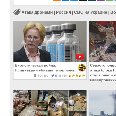
Атака дронами
|
Россия
|
СВО на Украине
|
Во
Биологическая война.
Севастопольс
Прививками убивают миллионы
атака блока 
стала одной 
504 599
43 650
массированн