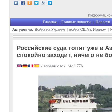
Информационн
Главная
Главные новости
Новости
|
|
Актуально:
Война на Украине
|
война США с Ираном
|
Российские суда топят уже в А
спокойно заходит, ничего не б
1 776
7 апреля 2026