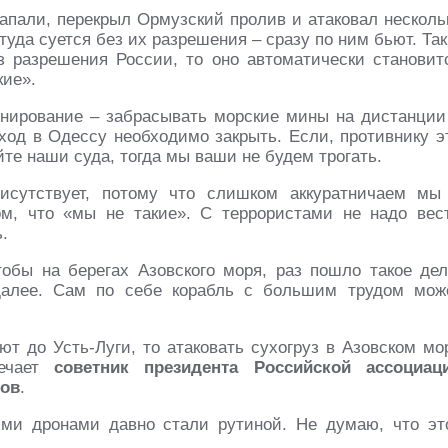
 напали, перекрыл Ормузский пролив и атаковал несколь
туда суется без их разрешения – сразу по ним бьют. Так
ез разрешения России, то оно автоматически становит
кие».
инирование – забрасывать морские мины на дистанции
од в Одессу необходимо закрыть. Если, противнику э
айте наши суда, тогда мы ваши не будем трогать.
рисутствует, потому что слишком аккуратничаем мы
ом, что «мы не такие». С террористами не надо вес
.
тобы на берегах Азовского моря, раз пошло такое дел
далее. Сам по себе корабль с большим трудом мож
ют до Усть-Луги, то атаковать сухогруз в Азовском мо
мечает
советник президента Российской ассоциац
мов
.
ими дронами давно стали рутиной. Не думаю, что эт