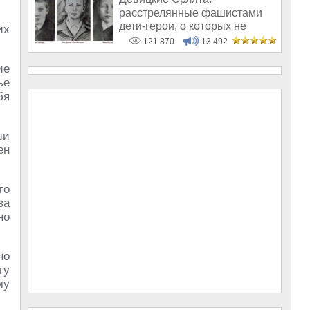
расстрелянные фашистами
дети-герои, о которых не
их
рассказывают в шк
121 870
13 492
ие
ье
бя
ши
ен
то
ва
но
но
ту
му