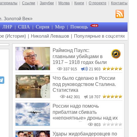
материалы
|
Ссылки
|
Зарубки
|
Молва
|
Книги
|
О проекте
|
Контакты
. Золотой Век»
ЛНР
США
Сирия
Мир
Помощь
|
|
|
|
е (История)
|
Николай Левашов
|
Популярные в соцсетях
Раймонд Паулс:
главными убийцами в
1917 – 1918 годах были
латыши и евреи, а не русс
337 915
21 903
Что было сделано в России
под руководством Сталина.
Статистика
442 301
18 707
России надо помочь
прибалтам сбивать
«непонятные» дроны над их
территорией
803
Удары жидобандеровцев по