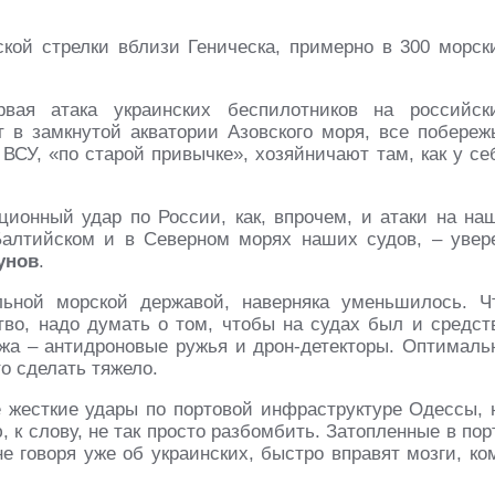
кой стрелки вблизи Геническа, примерно в 300 морск
вая атака украинских беспилотников на российск
т в замкнутой акватории Азовского моря, все побереж
ВСУ, «по старой привычке», хозяйничают там, как у се
ационный удар по России, как, впрочем, и атаки на на
Балтийском и в Северном морях наших судов, – увер
унов
.
ьной морской державой, наверняка уменьшилось. Ч
ство, надо думать о том, чтобы на судах был и средст
ажа – антидроновые ружья и дрон-детекторы. Оптималь
о сделать тяжело.
 жесткие удары по портовой инфраструктуре Одессы, 
, к слову, не так просто разбомбить. Затопленные в пор
е говоря уже об украинских, быстро вправят мозги, ко