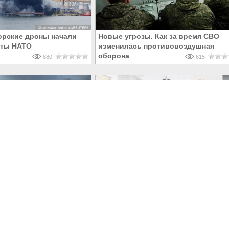
орские дроны начали
Новые угрозы. Как за время СВО
рты НАТО
изменилась противовоздушная
оборона
880
615
м НПЗ
БПЛА решают всё: 15 тысяч
вцам позволяют не
«ежедневных беспилотников
ые технологии и
Мантурова» вынудят Украину
1 762
957
капитулировать
в Крыму
|
ПВО России
|
Теракт в Крыму
|
Армия России