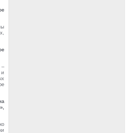
ое
мы
х,
ое
 –
 и
ых
ре
на
»,
ко
ки