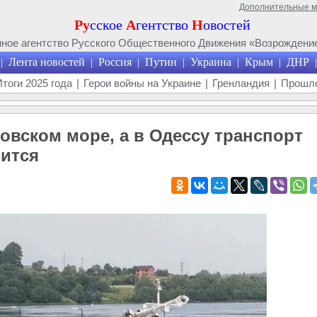
Дополнительные 
Ру
сское
А
гентство
Н
овостей
ое агентство Русского Общественного Движения «Возрождение
Лента новостей
Россия
Путин
Украина
Крым
ДНР
|
|
|
|
|
|
|
Итоги 2025 года
|
Герои войны на Украине
|
Гренландия
|
Прошло
зовском море, а в Одессу транспорт
оится