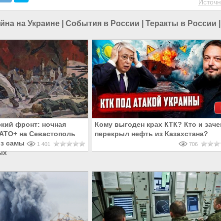
Источн
йна на Украине
|
События в России
|
Теракты в России
кий фронт: ночная
Кому выгоден крах КТК? Кто и зач
НАТО+ на Севастополь
перекрыл нефть из Казахстана?
из самых
1 401
706
ых