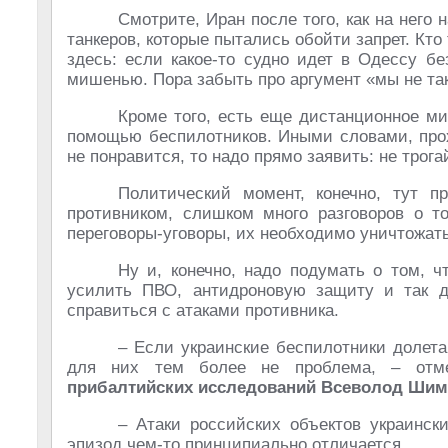
Смотрите, Иран после того, как на него
танкеров, которые пытались обойти запрет. Кто 
здесь: если какое-то судно идет в Одессу б
мишенью. Пора забыть про аргумент «мы не та
Кроме того, есть еще дистанционное м
помощью беспилотников. Иными словами, прох
не понравится, то надо прямо заявить: не трог
Политический момент, конечно, тут п
противником, слишком много разговоров о т
переговоры-уговоры, их необходимо уничтожать
Ну и, конечно, надо подумать о том, ч
усилить ПВО, антидроновую защиту и так 
справиться с атаками противника.
– Если украинские беспилотники долета
для них тем более не проблема, – от
прибалтийских исследований Всеволод Ши
– Атаки российских объектов украинск
эпизод чем-то принципиально отличается.