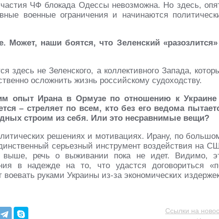
 участия ЧФ блокада Одессы невозможна. Но здесь, опя
ивные военные ограничения и начинаются политическ
е. Может, наши боятся, что Зеленский «разозлится»
ся здесь не Зеленского, а коллективного Запада, котор
ственно осложнить жизнь российскому судоходству.
ним опыт Ирана в Ормузе по отношению к Украине
тся – стреляет по всем, кто без его ведома пытает
одных строим из себя. Или это несравнимые вещи?
олитических решениях и мотивациях. Ирану, по большо
 единственный серьезный инструмент воздействия на С
 выше, речь о выживании пока не идет. Видимо, э
ия в надежде на то, что удастся договориться «п
т воевать руками Украины из-за экономических издержек
Ссылки на новос