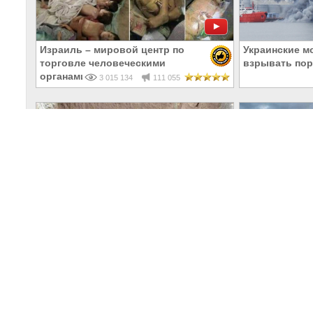
Израиль – мировой центр по
Украинские м
торговле человеческими
взрывать по
органами
3 015 134
111 055
В Турции раскопали фрески
Бить по наши
«древнего Рима» и обнаружили
жидобандеро
надписи на Русском!
только военн
612 447
31 323
спутники
БПЛА
|
События на Украине
|
Происшествия 