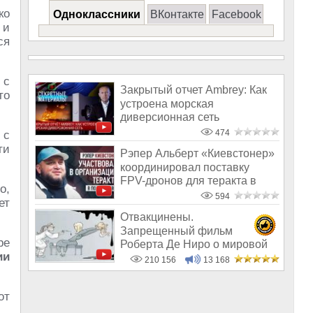
ко
Одноклассники
ВКонтакте
Facebook
 и
ся
 с
Закрытый отчет Ambrey: Как
то
устроена морская
диверсионная сеть
474
 с
ти
Рэпер Альберт «Киевстонер»
координировал поставку
FPV-дронов для теракта в
о,
Подмоско
594
ет
Отвакцинены.
Запрещенный фильм
ре
Роберта Де Ниро о мировой
ии
афере с вакцинами
210 156
13 168
от