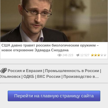
США давно травят россиян биологическим оружием –
новое откровение Эдварда Сноудена
246 223
12 527
Россия и Евразия
|
Промышленность в России
|
Ульяновск
|
ОДКБ
|
ВКС России
|
Производство в
России
|
Война в Ливии
Перейти на главную страницу сайта