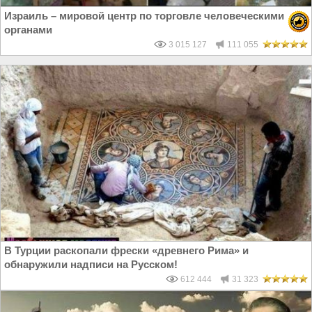
Израиль – мировой центр по торговле человеческими
органами
3 015 127
111 055
В Турции раскопали фрески «древнего Рима» и
обнаружили надписи на Русском!
612 444
31 323