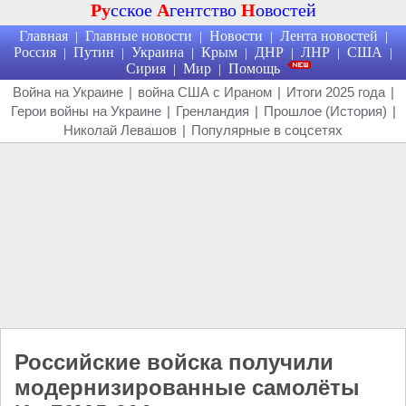
Ру
сское
А
гентство
Н
овостей
Главная
Главные новости
Новости
Лента новостей
|
|
|
|
Россия
Путин
Украина
Крым
ДНР
ЛНР
США
|
|
|
|
|
|
|
Сирия
Мир
Помощь
|
|
Война на Украине
|
война США с Ираном
|
Итоги 2025 года
|
Герои войны на Украине
|
Гренландия
|
Прошлое (История)
|
Николай Левашов
|
Популярные в соцсетях
Российские войска получили
модернизированные самолёты