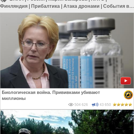
Финляндия
|
Прибалтика
|
Атака дронами
|
События в
России
Биологическая война. Прививками убивают
миллионы
504 626
43 650