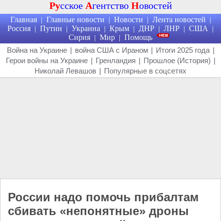
Ру
сское
А
гентство
Н
овостей
Главная
Главные новости
Новости
Лента новостей
|
|
|
|
Россия
Путин
Украина
Крым
ДНР
ЛНР
США
|
|
|
|
|
|
|
Сирия
Мир
Помощь
|
|
Война на Украине
|
война США с Ираном
|
Итоги 2025 года
|
Герои войны на Украине
|
Гренландия
|
Прошлое (История)
|
Николай Левашов
|
Популярные в соцсетях
России надо помочь прибалтам
сбивать «непонятные» дроны