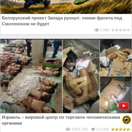
Белорусский проект Запада рухнул: линии фронта под
Смоленском не будет
1 685
Израиль – мировой центр по торговле человеческими
органами
3 015 159
111 055