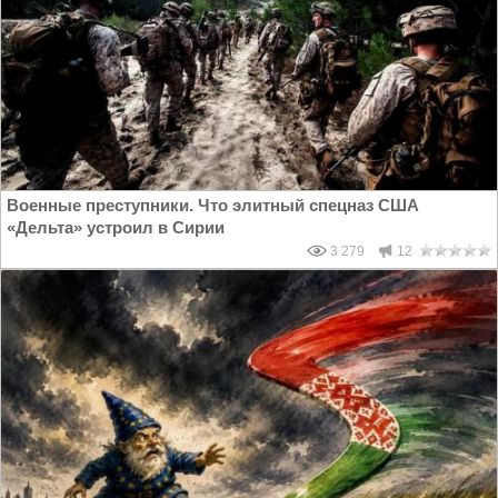
Военные преступники. Что элитный спецназ США
«Дельта» устроил в Сирии
3 279
12