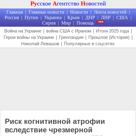
Ру
сское
А
гентство
Н
овостей
Главная
Главные новости
Новости
Лента новостей
|
|
|
|
Россия
Путин
Украина
Крым
ДНР
ЛНР
США
|
|
|
|
|
|
|
Сирия
Мир
Помощь
|
|
Война на Украине
|
война США с Ираном
|
Итоги 2025 года
|
Герои войны на Украине
|
Гренландия
|
Прошлое (История)
|
Николай Левашов
|
Популярные в соцсетях
Риск когнитивной атрофии
вследствие чрезмерной