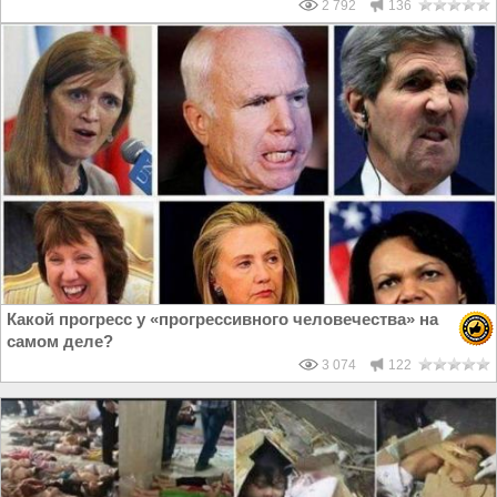
2 792
136
Какой прогресс у «прогрессивного человечества» на
самом деле?
3 074
122