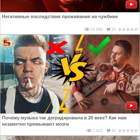
Негативные последствия проживания на чужбине
10 088
93
Почему музыка так деградировала в 20 веке? Как нам
незаметно промывают мозги
2 422
60