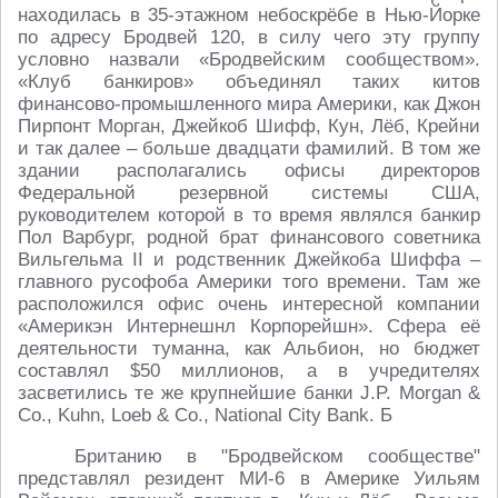
находилась в 35-этажном небоскрёбе в Нью-Йорке
по адресу Бродвей 120, в силу чего эту группу
условно назвали «Бродвейским сообществом».
«Клуб банкиров» объединял таких китов
финансово-промышленного мира Америки, как Джон
Пирпонт Морган, Джейкоб Шифф, Кун, Лёб, Крейни
и так далее – больше двадцати фамилий. В том же
здании располагались офисы директоров
Федеральной резервной системы США,
руководителем которой в то время являлся банкир
Пол Варбург, родной брат финансового советника
Вильгельма II и родственник Джейкоба Шиффа –
главного русофоба Америки того времени. Там же
расположился офис очень интересной компании
«Америкэн Интернешнл Корпорейшн». Сфера её
деятельности туманна, как Альбион, но бюджет
составлял $50 миллионов, а в учредителях
засветились те же крупнейшие банки J.P. Morgan &
Co., Kuhn, Loeb & Co., National City Bank. Б
Британию в "Бродвейском сообществе"
представлял резидент МИ-6 в Америке Уильям