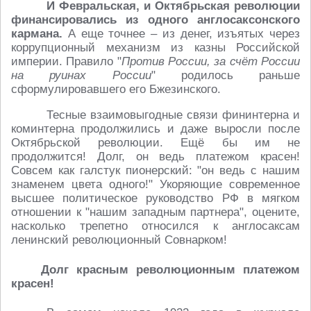
И Февральская, и Октябрьская революции
финансировались из одного англосаксонского
кармана.
А еще точнее – из денег, изъятых через
коррупционный механизм из казны Российской
империи. Правило "
Против России, за счёт России
на руинах России
" родилось раньше
сформулировавшего его Бжезинского.
Тесные взаимовыгодные связи фининтерна и
коминтерна продолжились и даже выросли после
Октябрьской революции. Ещё бы им не
продолжится! Долг, он ведь платежом красен!
Совсем как галстук пионерский: "он ведь с нашим
знаменем цвета одного!" Укоряющие современное
высшее политическое руководство РФ в мягком
отношении к "нашим западным партнера", оцените,
насколько трепетно относился к англосаксам
ленинский революционный Совнарком!
Долг красным революционным платежом
красен!