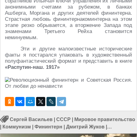
соратников Ильича» ключи управления их личными
анонимными счетами за рубежом, в банках
Ашберга, Моргана и других деятелей фининтерна.
Страстная любовь фининтернакоминтерна на этом
этапе резко обрывается, а вторжение Запада под
знаменами Третьего Рейха становится
неминуемым.
Эти и другие малоизвестные исторические
факты я постарался упаковать в художественный
полуфантастический формат и представить в книге
«Распутин-наш. 1917»
Сергей Васильев
|
СССР
|
Мировое правительство
|
Коммунизм
|
Фининтерн
|
Дмитрий Жуков
|
Правительство в России
|
Политика в России