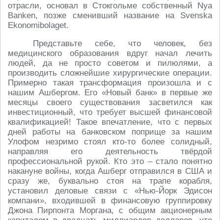
отрасли, основал в Стокгольме собственный Nya
Banken, позже сменивший название на Svenska
Ekonomibolaget.
Представьте себе, что человек, без
медицинского образования вдруг начал лечить
людей, да не просто советом и пилюлями, а
производить сложнейшие хирургические операции.
Примерно такая трансформация произошла и с
нашим Ашбергом. Его «Новый банк» в первые же
месяцы своего существования засветился как
инвестиционный, что требует высшей финансовой
квалификацией! Такое впечатление, что с первых
дней работы на банковском поприще за нашим
Улофом незримо стоял кто-то более солидный,
направляя его деятельность твёрдой
профессиональной рукой. Кто это – стало понятно
накануне войны, когда Ашберг отправился в США и
сразу же, буквально стоя на трапе корабля,
установил деловые связи с «Нью-Йорк Эдисон
компани», входившей в финансовую группировку
Джона Пирпонта Моргана, с общим акционерным