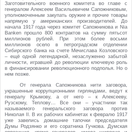
Заготовительного военного комитета во главе с
генералом Алексеем Васильевичем Сапожниковым,
уполномоченным закупать оружие и прочие товары
напрямую у американских производителей. До
начала 1917 года через комитет Сапожникова и Nia
Banken прошло 800 контрактов на сумму пятьсот
миллионов рублей. При этом более восьми
миллионов осело в петроградском отделении
Сибирского банка на счете Мечислава Козловского
– ещё одной легендарной, незаслуженно забытой
личности, игравшей до революции ключевую роль
в финансировании революционного подполья. Но о
нем позже.
От генерала Сапожникова нити заговора,
украшенные коррупционными гирляндами, ведут к
генералу Крымову, а от него – к Алексееву,
Рузскому, Теплову… Все они – участники так
называемого генеральского заговора против
Николая II. В их рабочих кабинетах к февралю 1917
уже завелись домашние тапочки председателя
Думы Родзянко и его соратника Гучкова. Думская