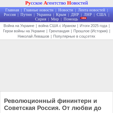
Ру
сское
А
гентство
Н
овостей
Главная
Главные новости
Новости
Лента новостей
|
|
|
|
Россия
Путин
Украина
Крым
ДНР
ЛНР
США
|
|
|
|
|
|
|
Сирия
Мир
Помощь
|
|
Война на Украине
|
война США с Ираном
|
Итоги 2025 года
|
Герои войны на Украине
|
Гренландия
|
Прошлое (История)
|
Николай Левашов
|
Популярные в соцсетях
Революционный фининтерн и
Советская Россия. От любви до