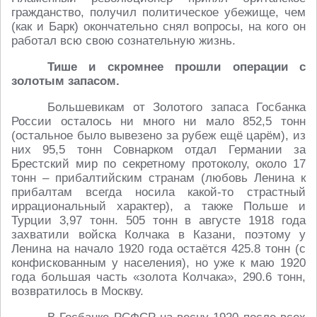
гражданство, получил политическое убежище, чем
(как и Барк) окончательно снял вопросы, на кого он
работал всю свою сознательную жизнь.
Тише и скромнее прошли операции с
золотым запасом.
Большевикам от Золотого запаса Госбанка
России осталось ни много ни мало 852,5 тонн
(остальное было вывезено за рубеж ещё царём), из
них 95,5 тонн Совнарком отдал Германии за
Брестский мир по секретному протоколу, около 17
тонн – прибалтийским странам (любовь Ленина к
прибалтам всегда носила какой-то страстный
иррациональный характер), а также Польше и
Турции 3,97 тонн. 505 тонн в августе 1918 года
захватили войска Колчака в Казани, поэтому у
Ленина на начало 1920 года остаётся 425.8 тонн (с
конфискованным у населения), но уже к маю 1920
года большая часть «золота Колчака», 290.6 тонн,
возвратилось в Москву.