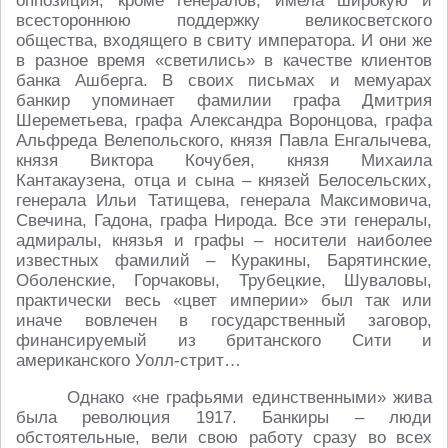
оппозиция, кроме генералов, имела широкую и
всестороннюю поддержку великосветского
общества, входящего в свиту императора. И они же
в разное время «светились» в качестве клиентов
банка Ашберга. В своих письмах и мемуарах
банкир упоминает фамилии графа Дмитрия
Шереметьева, графа Александра Воронцова, графа
Альфреда Велепольского, князя Павла Енгалычева,
князя Виктора Кочубея, князя Михаила
Кантакаузена, отца и сына – князей Белосельских,
генерала Ильи Татищева, генерала Максимовича,
Свечина, Гадона, графа Нирода. Все эти генералы,
адмиралы, князья и графы – носители наиболее
известных фамилий – Куракины, Барятинские,
Оболенские, Горчаковы, Трубецкие, Шуваловы,
практически весь «цвет империи» был так или
иначе вовлечен в государственный заговор,
финансируемый из британского Сити и
американского Уолл-стрит…
Однако «не графьями единственными» жива
была революция 1917. Банкиры – люди
обстоятельные, вели свою работу сразу во всех