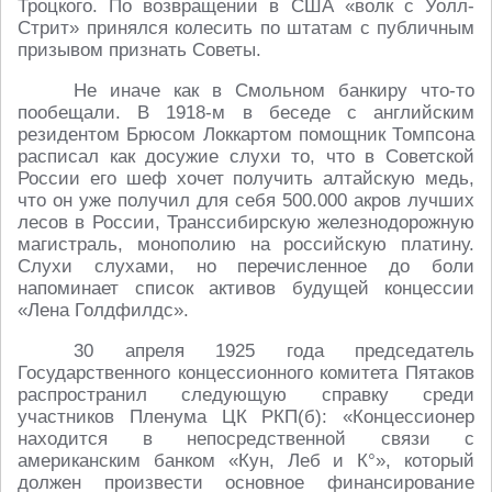
Троцкого. По возвращении в США «волк с Уолл-
Стрит» принялся колесить по штатам с публичным
призывом признать Советы.
Не иначе как в Смольном банкиру что-то
пообещали. В 1918-м в беседе с английским
резидентом Брюсом Локкартом помощник Томпсона
расписал как досужие слухи то, что в Советской
России его шеф хочет получить алтайскую медь,
что он уже получил для себя 500.000 акров лучших
лесов в России, Транссибирскую железнодорожную
магистраль, монополию на российскую платину.
Слухи слухами, но перечисленное до боли
напоминает список активов будущей концессии
«Лена Голдфилдс».
30 апреля 1925 года председатель
Государственного концессионного комитета Пятаков
распространил следующую справку среди
участников Пленума ЦК РКП(б): «Концессионер
находится в непосредственной связи с
американским банком «Кун, Леб и К°», который
должен произвести основное финансирование