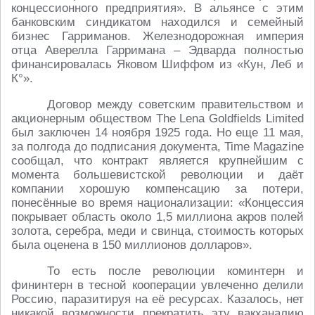
концессионного предприятия». В альянсе с этим
банковским синдикатом находился и семейный
бизнес Гарриманов. Железнодорожная империя
отца Аверелла Гарримана – Эдварда полностью
финансировалась Яковом Шиффом из «Кун, Леб и
К°».
Договор между советским правительством и
акционерным обществом The Lena Goldfields Limited
был заключен 14 ноября 1925 года. Но еще 11 мая,
за полгода до подписания документа, Time Magazine
сообщал, что контракт является крупнейшим с
момента большевистской революции и даёт
компании хорошую компенсацию за потери,
понесённые во время национализации: «Концессия
покрывает область около 1,5 миллиона акров полей
золота, серебра, меди и свинца, стоимость которых
была оценена в 150 миллионов долларов».
То есть после революции коминтерн и
фининтерн в тесной кооперации увлеченно делили
Россию, паразитируя на её ресурсах. Казалось, нет
никакой возможности прекратить эту вакханалию