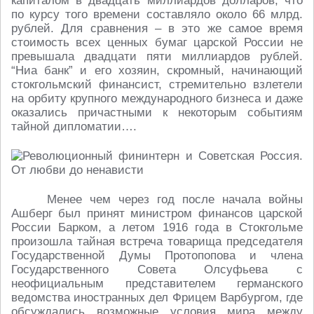
капиталом в двадцать миллиардов долларов, что
по курсу того времени составляло около 66 млрд.
рублей. Для сравнения – в это же самое время
стоимость всех ценных бумаг царской России не
превышала двадцати пяти миллиардов рублей.
“Ниа банк” и его хозяин, скромный, начинающий
стокгольмский финансист, стремительно взлетели
на орбиту крупного международного бизнеса и даже
оказались причастными к некоторым событиям
тайной дипломатии….
Менее чем через год после начала войны
Ашберг был принят министром финансов царской
России Барком, а летом 1916 года в Стокгольме
произошла тайная встреча товарища председателя
Государственной Думы Протопопова и члена
Государственного Совета Олсуфьева с
неофициальным представителем германского
ведомства иностранных дел Фрицем Варбургом, где
обсуждались возможные условия мира между