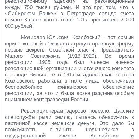
революционному адвокату на революционные
нужды 750 тысяч рублей. И это при том, что в
«Сибирском Банке» в Петрограде сальдо счёта
самого Козловского в июле 1917 превышало 2 000
000 рублей!
Мечислав Ю́льевич Козло́вский – тот самый
юрист, который облекал в строгую правовую форму
первые декреты Советской власти. Председатель
Малого Совнаркома (1918–1920). Во время
революции 1905 года был членом военно-
революционной организации и стачечного комитета
в городе Вильно. А в 1917-м адвокатская контора
Козловского работала в поте лица, обеспечивая
бесперебойное финансовое обеспечение
революции, за что и была вознаграждена особым
вниманием контрразведки России.
Революционерам здорово повезло. Царские
спецслужбы рыли землю, пытаясь обнаружить в
партийной кассе немецкие деньги. Это дало бы
возможность обвинить большевиков в
государственной измене. Английские и