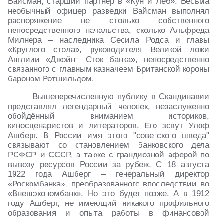
Вайсман, старший партнер в «Кун и Лёб». Весьма
необычный офицер разведки Вайсман выполнял
распоряжение не столько собственного
непосредственного начальства, сколько Альфреда
Милнера – наследника Сесила Родса и главы
«Круглого стола», руководителя Великой ложи
Англиии «Джойнт Сток банка», непосредственно
связанного с главным казначеем Британской короны
бароном Ротшильдом.
Вышеперечисленную публику в Скандинавии
представлял легендарный человек, незаслуженно
обойдённый вниманием историков,
киносценаристов и литераторов. Его зовут Улоф
Ашберг. В России имя этого "советского шведа"
связывают со становлением банковского дела
РСФСР и СССР, а также с грандиозной аферой по
вывозу ресурсов России за рубеж. С 18 августа
1922 года Ашберг – генеральный директор
«Роскомбанка», преобразованного впоследствии во
«Внешэкономбанк». Но это будет позже. А в 1912
году Ашберг, не имеющий никакого профильного
образования и опыта работы в финансовой