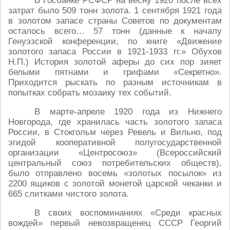
В Госбанке РСФСР на весну 1920 после всех
затрат было 509 тонн золота. 1 сентября 1921 года
в золотом запасе страны Советов по документам
осталось всего… 57 тонн (данные к началу
Генуэзской конференции, по книге «Движение
золотого запаса России в 1921-1933 гг.» Обухов
Н.П.) История золотой аферы до сих пор зияет
белыми пятнами и грифами «Секретно».
Приходится рыскать по разным источникам в
попытках собрать мозаику тех событий.
В марте-апреле 1920 года из Нижнего
Новгорода, где хранилась часть золотого запаса
России, в Стокгольм через Ревель и Вильно, под
эгидой кооперативной полугосударственной
организации «Центросоюз» (Всероссийский
центральный союз потребительских обществ),
было отправлено восемь «золотых посылок» из
2200 ящиков с золотой монетой царской чеканки и
665 слитками чистого золота.
В своих воспоминаниях «Среди красных
вождей» первый невозвращенец СССР Георгий