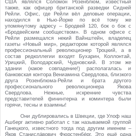
США являлся Соломон Розенблюм, известный
также, как офицер британской разведки Сидней
Рейли. Офис, где Рейли вёл деловые операции,
находился в Нью-Йорке по всё тому же
упомянутому адресу – Бродвей 120, бок о бок с
«Бродвейским сообществом». В одном офисе с
Рейли размещался некий Вайнштейн, владелец
газеты «Новый мир», редактором которой являлся
профессиональный революционер Троцкий, а в
состав редколлегии входят Бухарин, Коллонтай,
Урицкий, Володарский, Чудновский. В этом же
здании (какое совпадение!) располагалась и
банковская контора Вениамина Свердлова, близкого
друга Розенблюма-Рейли и брата другого
профессионального революционера Якова
Свердлова. Нежные, искренние чувства
представителей фининтерна и коминтера были
горячи, тесны и взаимны!
Они дублировались в Швеции, где Улоф наш
Ашберг активно работал с так называемой группой
Ганецкого, известного тогда под другим именем –
Я́ков Станисла́вович Фюрстенбе́рг. Это ещё одна