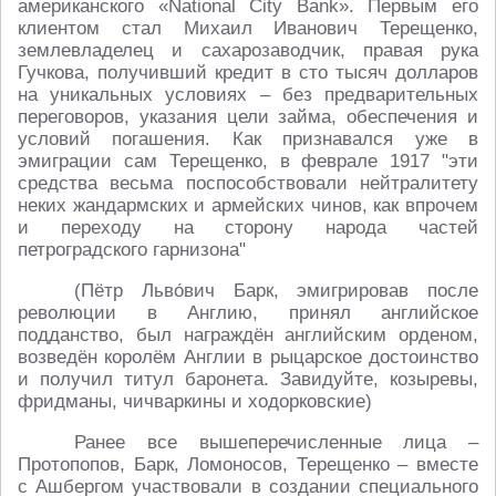
американского «National City Вank». Первым его
клиентом стал Михаил Иванович Терещенко,
землевладелец и сахарозаводчик, правая рука
Гучкова, получивший кредит в сто тысяч долларов
на уникальных условиях – без предварительных
переговоров, указания цели займа, обеспечения и
условий погашения. Как признавался уже в
эмиграции сам Терещенко, в феврале 1917 "эти
средства весьма поспособствовали нейтралитету
неких жандармских и армейских чинов, как впрочем
и переходу на сторону народа частей
петроградского гарнизона"
(Пётр Льво́вич Барк, эмигрировав после
революции в Англию, принял английское
подданство, был награждён английским орденом,
возведён королём Англии в рыцарское достоинство
и получил титул баронета. Завидуйте, козыревы,
фридманы, чичваркины и ходорковские)
Ранее все вышеперечисленные лица –
Протопопов, Барк, Ломоносов, Терещенко – вместе
с Ашбергом участвовали в создании специального