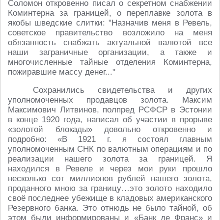
Соломон откровенно писал о секретном снабжении
Коминтерна за границей, о переплавке золота в
якобы шведские слитки: "Назначив меня в Ревель,
советское правительство возложило на меня
обязанность снабжать актуальной валютой все
наши заграничные организации, а также и
многочисленные тайные отделения Коминтерна,
пожиравшие массу денег..."
Сохранились свидетельства и других
уполномоченных продавцов золота. Максим
Максимович Литвинов, полпред РСФСР в Эстонии
в конце 1920 года, написал об участии в прорыве
«золотой блокады» довольно откровенно и
подробно: «В 1921 г. я состоял главным
уполномоченным СНК по валютным операциям и по
реализации нашего золота за границей. Я
находился в Ревеле и через мои руки прошло
несколько сот миллионов рублей нашего золота,
проданного мною за границу…это золото находило
своё последнее убежище в кладовых американского
Резервного банка. Это отнюдь не было тайной, об
этом были информированы и «Банк де Франс» и