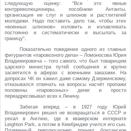
следующую оценку: "Все это явные
контрреволюционеры, пособники Антанты,
организация ее слуг и шпионов и растлителей
молодежи. Надо поставить дело так, чтобы этих
«военных шпионов» изловить и излавливать
постоянно и систематически и высылать за
границу".
Показательно поведение одного из главных
фигурантов «паровозного дела» – Ломоносова Юрия
Владимировича – того самого, что был товарищем
царского министра путей сообщения и крупно
засветился в аферах с военными заказами. На
допросах ЧК он хамил даже самому Дзержинскому,
отказывался отвечать на вопросы насчёт пропажи
половины «паровозных» денег и просто
переадресовывал всех к Ленину.
Забегая вперед – в 1927 году Юрий
Владимирович решил не возвращаться в СССР и
уехал в Англию, где в квакерском интернате
Leighton Park, а потом в Кембридже учился его сын.
Пламенный революционер принял британское