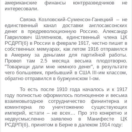
американские финансы контрразведчиков не
интересовали.
Связка Козловский-Суменсон-Ганецкий – не
единственный канал доставки англосаксонских
денег в предреволюционную Россию. Александр
Гаврилович Шляпников, единственный члена ЦК
РСДРП(б) в России в феврале 1917, честно пишет в
собственных мемуарах, как летом 1916 отправился
в Америку за деньгами для партийной работы.
Провел там 2.5 месяца весьма плодотворно.
"Товарищи дали мне немного денег", в результате
чего большевик, прибывший в США III-им классом,
обратно отправился в буржуинском I-ом.
То есть после 1910 года началось и к 1917
году полностью оформилось полноценное и весьма
взаимовыгодное сотрудничество фининтерна и
коминтерна по уничтожению существующих
империй, кстати – не всех… Про это конкретно и
недвусмысленно заявлено в Манифесте ЦК
РСДРП(б), принятом в Берне в далеком 1914 году: