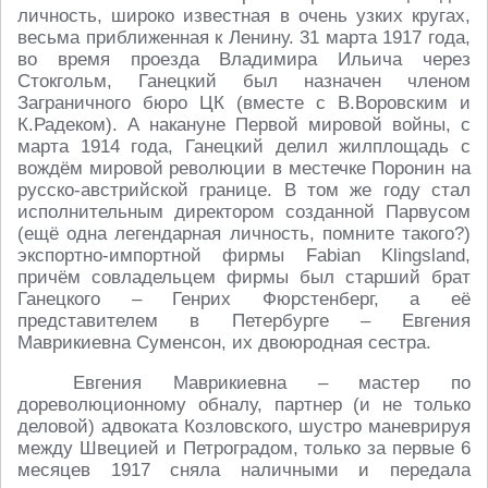
личность, широко известная в очень узких кругах,
весьма приближенная к Ленину. 31 марта 1917 года,
во время проезда Владимира Ильича через
Стокгольм, Ганецкий был назначен членом
Заграничного бюро ЦК (вместе с В.Воровским и
К.Радеком). А накануне Первой мировой войны, с
марта 1914 года, Ганецкий делил жилплощадь с
вождём мировой революции в местечке Поронин на
русско-австрийской границе. В том же году стал
исполнительным директором созданной Парвусом
(ещё одна легендарная личность, помните такого?)
экспортно-импортной фирмы Fabian Klingsland,
причём совладельцем фирмы был старший брат
Ганецкого – Генрих Фюрстенберг, а её
представителем в Петербурге – Евгения
Маврикиевна Суменсон, их двоюродная сестра.
Евгения Маврикиевна – мастер по
дореволюционному обналу, партнер (и не только
деловой) адвоката Козловского, шустро маневрируя
между Швецией и Петроградом, только за первые 6
месяцев 1917 сняла наличными и передала