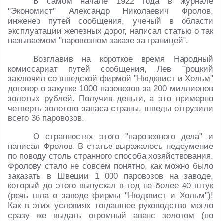
В самом начале 1922 года в журнале
"Экономист" Александр Николаевич Фролов,
инженер путей сообщения, ученый в области
эксплуатации железных дорог, написал статью о так
называемом "паровозном заказе за границей".
Возглавив на короткое время Народный
комиссариат путей сообщения, Лев Троцкий
заключил со шведской фирмой "Нюдквист и Хольм"
договор о закупке 1000 паровозов за 200 миллионов
золотых рублей. Получив деньги, а это примерно
четверть золотого запаса страны, шведы отгрузили
всего 36 паровозов.
О странностях этого "паровозного дела" и
написал Фролов. В статье выражалось недоумение
по поводу столь странного способа хозяйствования.
Фролову стало не совсем понятно, как можно было
заказать в Швеции 1 000 паровозов на заводе,
который до этого выпускал в год не более 40 штук
(речь шла о заводе фирмы "Нюдквист и Хольм")!
Как в этих условиях тогдашнее руководство могло
сразу же выдать огромный аванс золотом (по