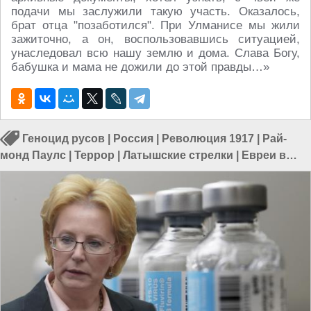
подачи мы заслужили такую участь. Оказалось,
брат отца "позаботился". При Улманисе мы жили
зажиточно, а он, воспользовавшись ситуацией,
унаследовал всю нашу землю и дома. Слава Богу,
бабушка и мама не дожили до этой правды…»
Геноцид русов
|
Россия
|
Революция 1917
|
Рай­
монд Паулс
|
Террор
|
Латышские стрелки
|
Евреи в
России
|
Геноцид в России