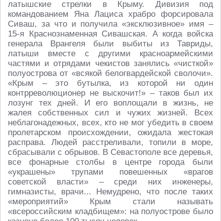
латышские стрелки в Крыму. Дивизия под
командованием Яна Лациса храбро форсировала
Сиваш, за что и получила «эксклюзивное» имя –
15-я Краснознаменная Сивашская. А когда войска
генерала Врангеля были выбиты из Тавриды,
латыши вместе с другими красноармейскими
частями и отрядами чекистов занялись «чисткой»
полуострова от «всякой белогвардейской сволочи».
«Крым – это бутылка, из которой ни один
контрреволюционер не выскочит!» – таков был их
лозунг тех дней. И его воплощали в жизнь, не
жалея собственных сил и чужих жизней. Всех
неблагонадежных, всех, кто не мог убедить в своем
пролетарском происхождении, ожидала жестокая
расправа. Людей расстреливали, топили в море,
сбрасывали с обрывов. В Севастополе все деревья,
все фонарные столбы в центре города были
«украшены» трупами повешенных «врагов
советской власти» – среди них инженеры,
гимназисты, врачи... Немудрено, что после таких
«мероприятий» Крым стали называть
«всероссийским кладбищем»: на полуострове было