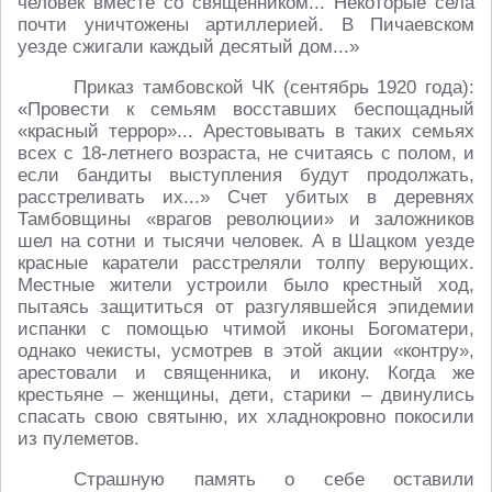
человек вместе со священником... Некоторые села
почти уничтожены артиллерией. В Пичаевском
уезде сжигали каждый десятый дом...»
Приказ тамбовской ЧК (сентябрь 1920 года):
«Провести к семьям восставших беспощадный
«красный террор»... Арестовывать в таких семьях
всех с 18-летнего возраста, не считаясь с полом, и
если бандиты выступления будут продолжать,
расстреливать их...» Счет убитых в деревнях
Тамбовщины «врагов революции» и заложников
шел на сотни и тысячи человек. А в Шацком уезде
красные каратели расстреляли толпу верующих.
Местные жители устроили было крестный ход,
пытаясь защититься от разгулявшейся эпидемии
испанки с помощью чтимой иконы Богоматери,
однако чекисты, усмотрев в этой акции «контру»,
арестовали и священника, и икону. Когда же
крестьяне – женщины, дети, старики – двинулись
спасать свою святыню, их хладнокровно покосили
из пулеметов.
Страшную память о себе оставили