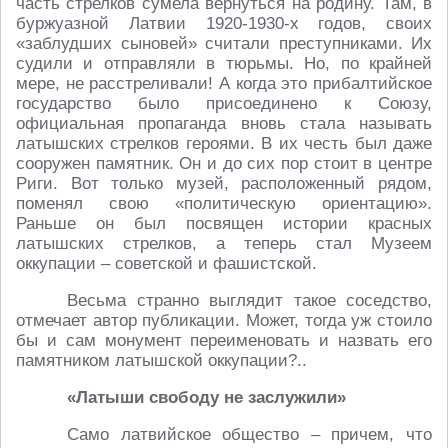
часть стрелков сумела вернуться на родину. Там, в
буржуазной Латвии 1920-1930-х годов, своих
«заблудших сыновей» считали преступниками. Их
судили и отправляли в тюрьмы. Но, по крайней
мере, не расстреливали! А когда это прибалтийское
государство было присоединено к Союзу,
официальная пропаганда вновь стала называть
латышских стрелков героями. В их честь был даже
сооружен памятник. Он и до сих пор стоит в центре
Риги. Вот только музей, расположенный рядом,
поменял свою «политическую ориентацию».
Раньше он был посвящен истории красных
латышских стрелков, а теперь стал Музеем
оккупации – советской и фашистской.
Весьма странно выглядит такое соседство,
отмечает автор публикации. Может, тогда уж стоило
бы и сам монумент переименовать и назвать его
памятником латышской оккупации?..
«Латыши свободу не заслужили»
Само латвийское общество – причем, что