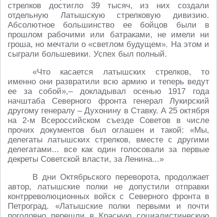
стрелков достигло 39 тысяч, из них создали
отдельную Латышскую стрелковую дивизию.
Абсолютное большинство ее бойцов были в
прошлом рабочими или батраками, не имели ни
гроша, но мечтали о «светлом будущем». На этом и
сыграли большевики. Успех был полный.
«Что касается латышских стрелков, то
именно они развратили всю армию и теперь ведут
ее за собой»,– докладывал осенью 1917 года
начштаба Северного фронта генерал Лукирский
другому генералу – Духонину в Ставку. А 25 октября
на 2-м Всероссийском съезде Советов в числе
прочих документов был оглашен и такой: «Мы,
делегаты латышских стрелков, вместе с другими
делегатами... все как один голосовали за первые
декреты Советской власти, за Ленина...»
В дни Октябрьского переворота, продолжает
автор, латышские полки не допустили отправки
контрреволюционных войск с Северного фронта в
Петроград. «Латышские полки первыми и почти
поголовно перешли в Красную социалистическую