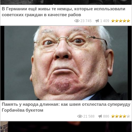
В Германии ещё живы те немцы, которые использовали
советских граждан в качестве рабов
23 745
1 409
Память у народа длинная: как швея отхлестала супериуду
Горбачёва букетом
21 588
886