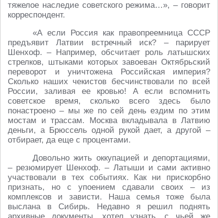
тяжелое наследие советского режима…», – говорит
корреспондент.
«А если Россия как правопреемница СССР
предъявит Латвии встречный иск? – парирует
Шенхоф. – Например, обсчитает роль латышских
стрелков, штыками которых завоеван Октябрьский
переворот и уничтожена Российская империя?
Сколько наших чекистов бесчинствовали по всей
России, заливая ее кровью! А если вспомнить
советское время, сколько всего здесь было
понастроено – мы же по сей день ездим по этим
мостам и трассам. Москва вкладывала в Латвию
деньги, а Брюссель одной рукой дает, а другой –
отбирает, да еще с процентами.
Довольно жить оккупацией и депортациями,
– резюмирует Шенхоф. – Латыши и сами активно
участвовали в тех событиях. Как ни прискорбно
признать, но с упоением сдавали своих – из
комплексов и зависти. Наша семья тоже была
выслана в Сибирь. Недавно я решил поднять
архивные документы, хотел узнать, с чьей же