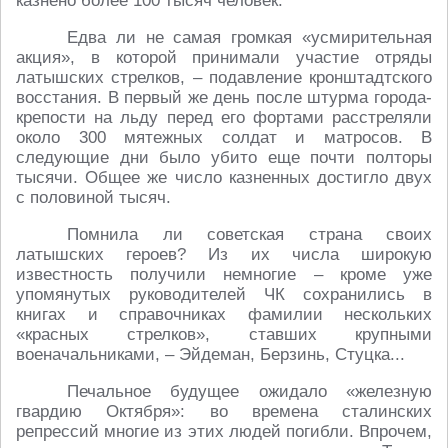
казнено более 100 тысяч человек.
Едва ли не самая громкая «усмирительная
акция», в которой принимали участие отряды
латышских стрелков, – подавление кронштадтского
восстания. В первый же день после штурма города-
крепости на льду перед его фортами расстреляли
около 300 мятежных солдат и матросов. В
следующие дни было убито еще почти полторы
тысячи. Общее же число казненных достигло двух
с половиной тысяч.
Помнила ли советская страна своих
латышских героев? Из их числа широкую
известность получили немногие – кроме уже
упомянутых руководителей ЧК сохранились в
книгах и справочниках фамилии нескольких
«красных стрелков», ставших крупными
военачальниками, – Эйдеман, Берзинь, Стуцка...
Печальное будущее ожидало «железную
гвардию Октября»: во времена сталинских
репрессий многие из этих людей погибли. Впрочем,