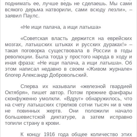
поднимать ее, лучше ведь не сделаешь. Мы сами
всякого дерьма натворили, сами всюду лезли», –
заявил Паулс.
«Не ищи палача, а ищи латыша»
«Советская власть держится на еврейских
мозгах, латышских штыках и русских дураках!» –
такая поговорка существовала в России в годы
революции. Была тогда у простого народа в ходу и
иная фраза: «Не ищи палача, а ищи латыша». Об
этом написал недавно в своем «Живом журнале»
блогер Александр Добровольский.
Сперва их называли «железной гвардией
Октября», пишет автор. Потом прежние фанфары
сконфуженно умолкли. «Вдруг» обнаружилось, что
на счету латышских стрелков сотни тысяч ни в чем
не повинных жертв. Они положили начало
большевистской диктатуре, а затем исправно
топили страну в крови.
К концу 1916 года общее количество этих