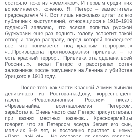
состояло тоже из «земляков». И первым среди них
вспоминается, конечно, Я. Петерс – заместитель
председателя ЧК. Вот лишь несколько цитат из его
публичных выступлений, относящихся к 1918–1919
годам:«Я заявляю, что всякая попытка русской
буржуазии еще раз поднять голову встретит такой
отпор и такую расправу, перед которой побледнеет
все, что понимается под красным террором...»
«...Произведена противозаразная прививка – то
есть красный террор... Прививка эта сделана всей
России...», писал Петерс о расстрелах сотен
заложников после покушения на Ленина и убийства
Урицкого в 1918 году.
После того, как части Красной Армии выбили
деникинцев из Ростова-на-Дону, корреспондент
газеты «Революционная Россия» писал:
«Чрезвычайка, возглавляемая Петерсом,
заработала. Очень часто сам Петерс присутствовал
при казнях местных казаков... Красноармейцы
говорят, что за Петерсом всегда бегает его сын,
мальчик 8–9 лет, и постоянно пристает к нему:
«Папа, дай я!»... Не отставал от своего коллеги-