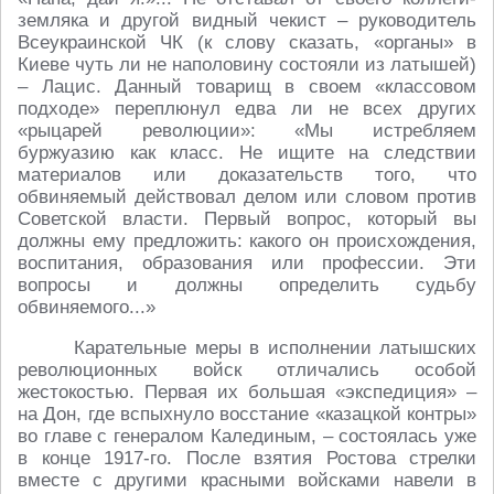
земляка и другой видный чекист – руководитель
Всеукраинской ЧК (к слову сказать, «органы» в
Киеве чуть ли не наполовину состояли из латышей)
– Лацис. Данный товарищ в своем «классовом
подходе» переплюнул едва ли не всех других
«рыцарей революции»: «Мы истребляем
буржуазию как класс. Не ищите на следствии
материалов или доказательств того, что
обвиняемый действовал делом или словом против
Советской власти. Первый вопрос, который вы
должны ему предложить: какого он происхождения,
воспитания, образования или профессии. Эти
вопросы и должны определить судьбу
обвиняемого...»
Карательные меры в исполнении латышских
революционных войск отличались особой
жестокостью. Первая их большая «экспедиция» –
на Дон, где вспыхнуло восстание «казацкой контры»
во главе с генералом Калединым, – состоялась уже
в конце 1917-го. После взятия Ростова стрелки
вместе с другими красными войсками навели в