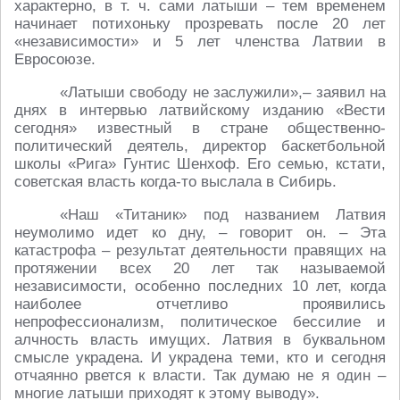
характерно, в т. ч. сами латыши – тем временем
начинает потихоньку прозревать после 20 лет
«независимости» и 5 лет членства Латвии в
Евросоюзе.
«Латыши свободу не заслужили»,– заявил на
днях в интервью латвийскому изданию «Вести
сегодня» известный в стране общественно-
политический деятель, директор баскетбольной
школы «Рига» Гунтис Шенхоф. Его семью, кстати,
советская власть когда-то выслала в Сибирь.
«Наш «Титаник» под названием Латвия
неумолимо идет ко дну, – говорит он. – Эта
катастрофа – результат деятельности правящих на
протяжении всех 20 лет так называемой
независимости, особенно последних 10 лет, когда
наиболее отчетливо проявились
непрофессионализм, политическое бессилие и
алчность власть имущих. Латвия в буквальном
смысле украдена. И украдена теми, кто и сегодня
отчаянно рвется к власти. Так думаю не я один –
многие латыши приходят к этому выводу».