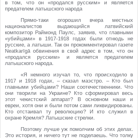
в том, что он «продался русским» и является
предателем латышского народа
Прямо-таки огорошил вчера местных
националистов выдающийся латвийский
композитор Раймонд Паулс, заявив, что главными
«убийцами» в 1917-1918 годах были отнюдь не
русские, а латыши. Так он прокомментировал газете
Neatkarīgā обвинения в свой адрес в том, что он
«продался русским» и является предателем
латышского народа.
«Я немного изучал то, что происходило в
1917 и 1918 годах, – сказал маэстро. – Кто был
главными убийцами? Наши соотечественники. Что
они творили на Украине? Кто сформировал весь
этот чекистский аппарат? В основном наши и
евреи, хотя они и были потом сами ликвидированы.
Кто отстаивал ту революцию? И кто служил в
охране Кремля? Латышские стрелки.
Поэтому лучше уж помолчим об этих делах.
Это история, и ничего тут не поделаешь. Что толку