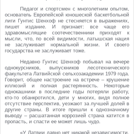
Педагог и спортсмен с многолетним опытом,
основатель Европейской юношеской баскетбольной
лиги Гунтис Шенхоф не стесняется в выражениях,
пишет издание. И признает: все чаще его
здравомыслящие соотечественники приходят к
мысли, что, по всей видимости, латышская нация
не заслуживает нормальной жизни. И своего
государства не заслуживает тоже.
Недавно Гунтис Шенхоф побывал на вечере
однокурсников, выпускников лесотехнического
факультета Латвийской сельхозакадемии 1979 года.
Говорит, общее настроение на встрече – крушение
иллюзий и полная растерянность. Некоторые
однокашники в последние годы потеряли работу,
кто-то обанкротился, дети у многих, видя полное
отсутствие перспектив, уезжают за лучшей долей в
другие страны. В итоге пришли к однозначному
выводу – расшатанная коррозией страна катится в
пропасть, и спасти ее может лишь чудо.
«У Латвии давно нет никакой независимости,