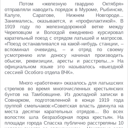
Потом «железную гвардию Октября»
отправляли наводить порядок в Муроме, Рыбинске,
Калуге, Саратове, Нижнем Новгороде...
Занимались, оказывается, и «профилактикой». В
1919 году по железнодорожной ветке между
Череповцом и Вологдой ежедневно курсировал
карательный поезд с отрядом латышей и матросов.
«Поезд останавливался на какой-нибудь станции, –
вспоминал очевидец, – и отряд по своему
усмотрению или доносу начинал производить
обыски, реквизиции, аресты и расстрелы...» На
официальном языке это называлось «выездной
сессией Особого отдела ВЧК».
Много «работенки» оказалось для латышских
стрелков во время многочисленных крестьянских
бунтов на Тамбовщине. Из докладной записки в
Совнарком, подготовленной в конце 1919 года
группой смельчаков:«Советская власть двинула на
места десятки карательных отрядов... Во всех
волостях шла безразборная порка крестьян. На
площади города Спасска публично расстреляны 10