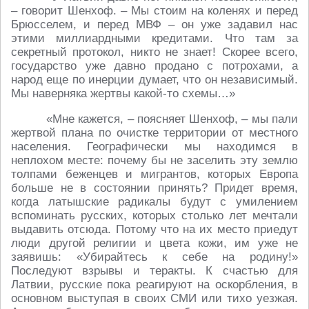
– говорит Шенхоф. – Мы стоим на коленях и перед
Брюсселем, и перед МВФ – он уже задавил нас
этими миллиардными кредитами. Что там за
секретный протокол, никто не знает! Скорее всего,
государство уже давно продано с потрохами, а
народ еще по инерции думает, что он независимый.
Мы наверняка жертвы какой-то схемы…»
«Мне кажется, – поясняет Шенхоф, – мы пали
жертвой плана по очистке территории от местного
населения. Географически мы находимся в
неплохом месте: почему бы не заселить эту землю
толпами беженцев и мигрантов, которых Европа
больше не в состоянии принять? Придет время,
когда латышские радикалы будут с умилением
вспоминать русских, которых столько лет мечтали
выдавить отсюда. Потому что на их место приедут
люди другой религии и цвета кожи, им уже не
заявишь: «Убирайтесь к себе на родину!»
Последуют взрывы и теракты. К счастью для
Латвии, русские пока реагируют на оскорбления, в
основном выступая в своих СМИ или тихо уезжая.