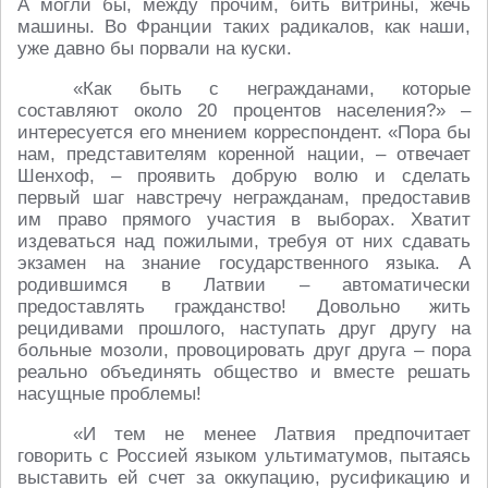
А могли бы, между прочим, бить витрины, жечь
машины. Во Франции таких радикалов, как наши,
уже давно бы порвали на куски.
«Как быть с негражданами, которые
составляют около 20 процентов населения?» –
интересуется его мнением корреспондент. «Пора бы
нам, представителям коренной нации, – отвечает
Шенхоф, – проявить добрую волю и сделать
первый шаг навстречу негражданам, предоставив
им право прямого участия в выборах. Хватит
издеваться над пожилыми, требуя от них сдавать
экзамен на знание государственного языка. А
родившимся в Латвии – автоматически
предоставлять гражданство! Довольно жить
рецидивами прошлого, наступать друг другу на
больные мозоли, провоцировать друг друга – пора
реально объединять общество и вместе решать
насущные проблемы!
«И тем не менее Латвия предпочитает
говорить с Россией языком ультиматумов, пытаясь
выставить ей счет за оккупацию, русификацию и