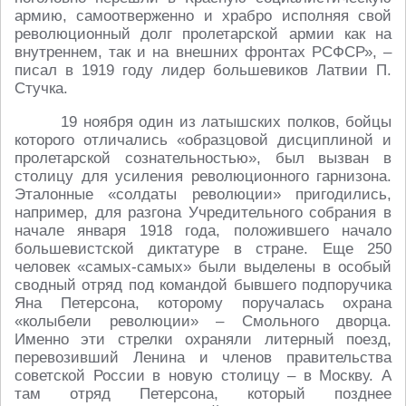
армию, самоотверженно и храбро исполняя свой
революционный долг пролетарской армии как на
внутреннем, так и на внешних фронтах РСФСР», –
писал в 1919 году лидер большевиков Латвии П.
Стучка.
19 ноября один из латышских полков, бойцы
которого отличались «образцовой дисциплиной и
пролетарской сознательностью», был вызван в
столицу для усиления революционного гарнизона.
Эталонные «солдаты революции» пригодились,
например, для разгона Учредительного собрания в
начале января 1918 года, положившего начало
большевистской диктатуре в стране. Еще 250
человек «самых-самых» были выделены в особый
сводный отряд под командой бывшего подпоручика
Яна Петерсона, которому поручалась охрана
«колыбели революции» – Смольного дворца.
Именно эти стрелки охраняли литерный поезд,
перевозивший Ленина и членов правительства
советской России в новую столицу – в Москву. А
там отряд Петерсона, который позднее