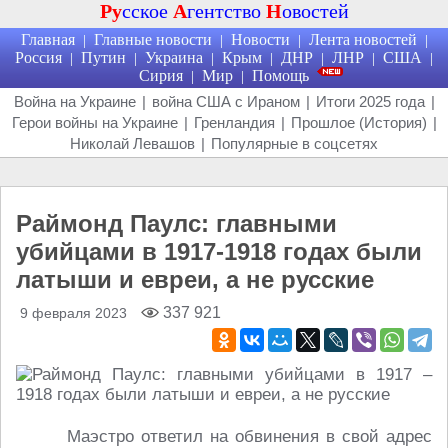
Ру
сское
А
гентство
Н
овостей
Главная
Главные новости
Новости
Лента новостей
|
|
|
|
Россия
Путин
Украина
Крым
ДНР
ЛНР
США
|
|
|
|
|
|
|
Сирия
Мир
Помощь
|
|
Война на Украине
|
война США с Ираном
|
Итоги 2025 года
|
Герои войны на Украине
|
Гренландия
|
Прошлое (История)
|
Николай Левашов
|
Популярные в соцсетях
Раймонд Паулс: главными
убийцами в 1917-1918 годах были
латыши и евреи, а не русские
337 921
9 февраля 2023
Маэстро ответил на обвинения в свой адрес