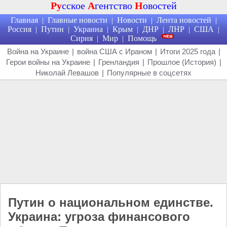
Ру
сское
А
гентство
Н
овостей
Главная
Главные новости
Новости
Лента новостей
|
|
|
|
Россия
Путин
Украина
Крым
ДНР
ЛНР
США
|
|
|
|
|
|
|
Сирия
Мир
Помощь
|
|
Война на Украине
|
война США с Ираном
|
Итоги 2025 года
|
Герои войны на Украине
|
Гренландия
|
Прошлое (История)
|
Николай Левашов
|
Популярные в соцсетях
Путин о национальном единстве.
Украина: угроза финансового