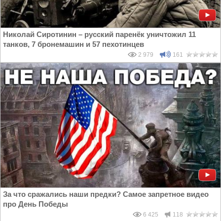
Николай Сиротинин – русский паренёк уничтожил 11
танков, 7 бронемашин и 57 пехотинцев
2 979
161
За что сражались наши предки? Самое запретное видео
про День Победы
6 425
118