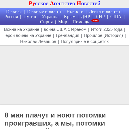
Ру
сское
А
гентство
Н
овостей
Главная
Главные новости
Новости
Лента новостей
|
|
|
|
Россия
Путин
Украина
Крым
ДНР
ЛНР
США
|
|
|
|
|
|
|
Сирия
Мир
Помощь
|
|
Война на Украине
|
война США с Ираном
|
Итоги 2025 года
|
Герои войны на Украине
|
Гренландия
|
Прошлое (История)
|
Николай Левашов
|
Популярные в соцсетях
8 мая плачут и ноют потомки
проигравших, а мы, потомки