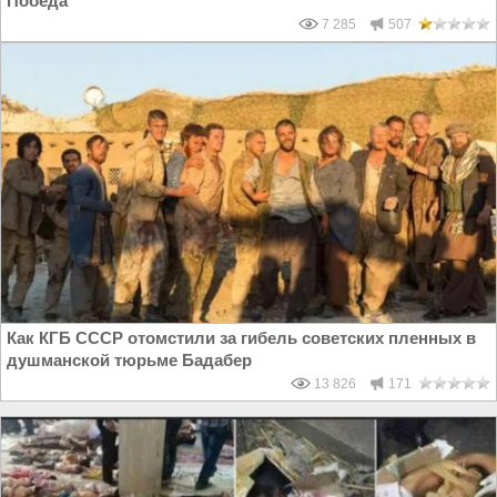
Победа
7 285
507
Как КГБ СССР отомстили за гибель советских пленных в
душманской тюрьме Бадабер
13 826
171