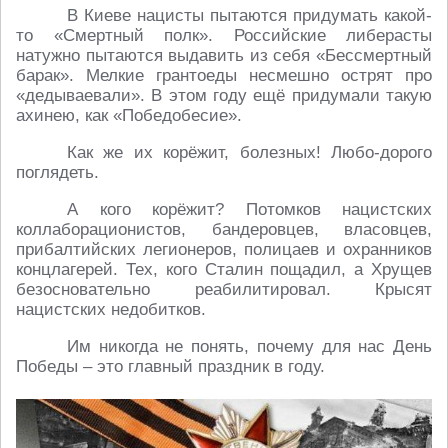
В Киеве нацисты пытаются придумать какой-
то «Смертный полк». Российские либерасты
натужно пытаются выдавить из себя «Бессмертный
барак». Мелкие грантоеды несмешно острят про
«дедываевали». В этом году ещё придумали такую
ахинею, как «Победобесие».
Как же их корёжит, болезных! Любо-дорого
поглядеть.
А кого корёжит? Потомков нацистских
коллаборационистов, бандеровцев, власовцев,
прибалтийских легионеров, полицаев и охранников
концлагерей. Тех, кого Сталин пощадил, а Хрущев
безосновательно реабилитировал. Крысят
нацистских недобитков.
Им никогда не понять, почему для нас День
Победы – это главный праздник в году.