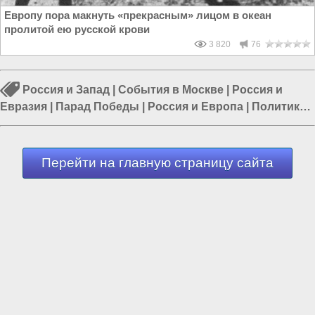
Европу пора макнуть «прекрасным» лицом в океан
пролитой ею русской крови
3 820
76
Россия и Запад
|
События в Москве
|
Россия и
Евразия
|
Парад Победы
|
Россия и Европа
|
Политика
в России
|
Власть в РФ
Перейти на главную страницу сайта