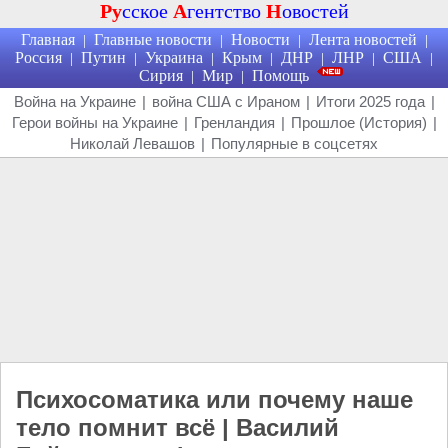
Ру
сское
А
гентство
Н
овостей
Главная
Главные новости
Новости
Лента новостей
|
|
|
|
Россия
Путин
Украина
Крым
ДНР
ЛНР
США
|
|
|
|
|
|
|
Сирия
Мир
Помощь
|
|
Война на Украине
|
война США с Ираном
|
Итоги 2025 года
|
Герои войны на Украине
|
Гренландия
|
Прошлое (История)
|
Николай Левашов
|
Популярные в соцсетях
Психосоматика или почему наше
тело помнит всё | Василий