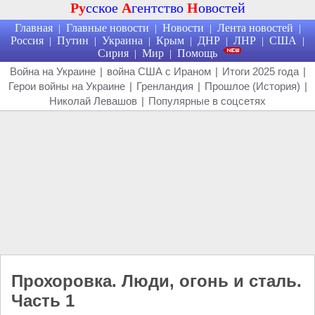
Ру
сское
А
гентство
Н
овостей
Главная
Главные новости
Новости
Лента новостей
|
|
|
|
Россия
Путин
Украина
Крым
ДНР
ЛНР
США
|
|
|
|
|
|
|
Сирия
Мир
Помощь
|
|
Война на Украине
|
война США с Ираном
|
Итоги 2025 года
|
Герои войны на Украине
|
Гренландия
|
Прошлое (История)
|
Николай Левашов
|
Популярные в соцсетях
Прохоровка. Люди, огонь и сталь.
Часть 1