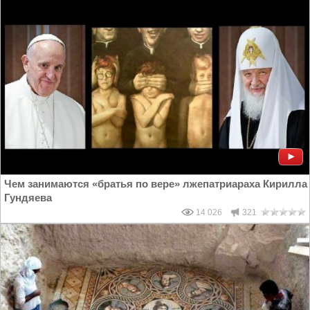
Чем занимаются «братья по вере» лжепатриараха Кирилла
Гундяева
14 026
321