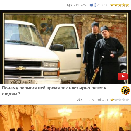
504 625
43 650
Почему религия всё время так настырно лезет к
людям?
11 315
421