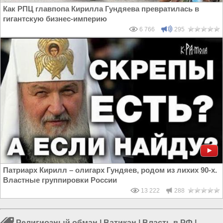
Как РПЦ главпопа Кирилла Гундяева превратилась в
гигантскую бизнес-империю
6 766
295
Патриарх Кирилл – олигарх Гундяев, родом из лихих 90-х.
Властные группировки России
13 222
288
Религиозный обман
|
Ватикан
|
Власть в РФ
|