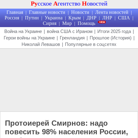
Ру
сское
А
гентство
Н
овостей
Главная
Главные новости
Новости
Лента новостей
|
|
|
|
Россия
Путин
Украина
Крым
ДНР
ЛНР
США
|
|
|
|
|
|
|
Сирия
Мир
Помощь
|
|
Война на Украине
|
война США с Ираном
|
Итоги 2025 года
|
Герои войны на Украине
|
Гренландия
|
Прошлое (История)
|
Николай Левашов
|
Популярные в соцсетях
Протоиерей Смирнов: надо
повесить 98% населения России,