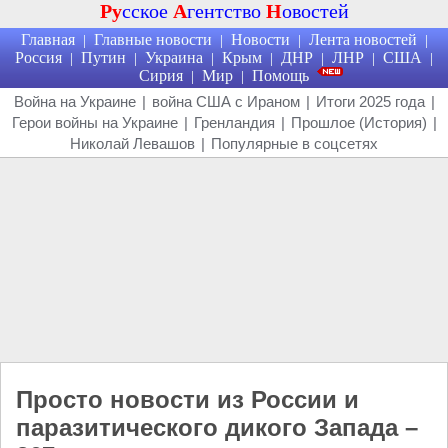
Ру
сское
А
гентство
Н
овостей
Главная
Главные новости
Новости
Лента новостей
|
|
|
|
Россия
Путин
Украина
Крым
ДНР
ЛНР
США
|
|
|
|
|
|
|
Сирия
Мир
Помощь
|
|
Война на Украине
|
война США с Ираном
|
Итоги 2025 года
|
Герои войны на Украине
|
Гренландия
|
Прошлое (История)
|
Николай Левашов
|
Популярные в соцсетях
Просто новости из России и
паразитического дикого Запада –