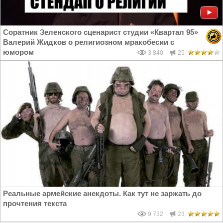
Соратник Зеленского сценарист студии «Квартал 95»
Валерий Жидков о религиозном мракобесии с
юмором
3 840
25
Реальные армейские анекдоты. Как тут не заржать до
прочтения текста
9 732
23