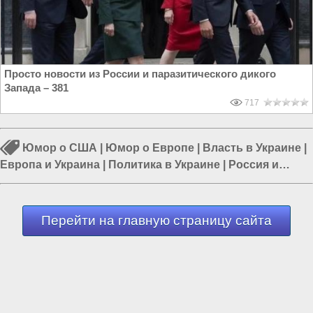
Просто новости из России и паразитического дикого
Запада – 381
717
Юмор о США
|
Юмор о Европе
|
Власть в Украине
|
Европа и Украина
|
Политика в Украине
|
Россия и
Украина
|
Еврейская хунта Украины
Перейти на главную страницу сайта